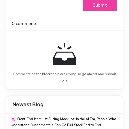
Submit
0
comments
Comments on the blockchain are empty, so go ahead and submit
one
Newest Blog
Front-End Isn't Just Slicing Mockups: In the AI Era, People Who
Understand Fundamentals Can Go Full Stack End to End