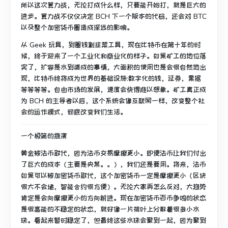
所以这次算力战，无论打成什么样，只要能开始打，就是巨大的
进步。算力战不仅仅决定 BCH 下一个版本的代码，还会对 BTC
以及整个加密货币圈造成深远的影响。
从 Geek 玩具，到圈钱割韭菜工具，现在比特币在第十年的时
候，终于迎来了一个工业化和商业化的样子。如果矿工的地位落
实了，扩容是水到渠成的事情，大面积的使用也是会很自然地出
现，比特币终将成为世界的基础设施:数字化的钱，证券，票据
等等等等。自由市场的发展，速度会快得难以想象。矿工真正成
为 BCH 的主导者以后，这个系统会像互联网一样，改变整个社
会的运作模式，彻底改变我们生活。
一个极简的推演
黄金被法币取代，因为法币交易摩擦更小。即便法币让我们付出
了巨大的成本（主要是央某。。），我们还是要用。将来，法币
如果可以被加密货币取代，这个加密货币一定是摩擦更小（区块
很大不会堵，智能合约很方便）。无论大家再怎么反对，大趋势
肯定是会向摩擦更小的方向前进。现在加密货币百币争鸣的状态
是很高能的不稳定的状态，就好像一片荷叶上分散着很多小水
珠。看起来暂时稳定了，但最终这些水珠会聚到一起，因为聚到