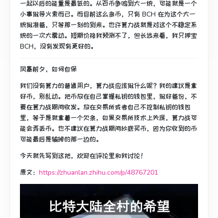
一起以后的能量是最低的。从百币争鸣到大一统，可能就是一个
小事做导火索而已。而目前这么多币，只有 BCH 在为这个大一
统做准备，只等那一刻的到来。也许算力战就是对这个不稳定系
统的一次大震动。短期价格我预测不了，但长远来看，我只押宝
BCH，没有发现有更好的。
风暴前夕，如何自保
我们没有算力的普通用户，算力战应该做什么呢？我的建议是拿
好币，别乱动。把币
放在自己掌握私钥
的钱包里，做好备份，不
要在算力战期间收发。放在交易所或者自己不控制私钥的钱包
里，等于是就拿着一个欠条，如果交易所技术上失误，算力战可
能会弄丢币。也不建议在算力战期间抄底买币，因为你收到的币
可能最后是输掉的那一边的。
今天就先写到这把，欢迎在评论里和我讨论！
原文：
https://zhuanlan.zhihu.com/p/48767201