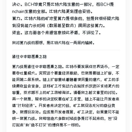
决心。BCH毕竟只是比特大陆生意的一部分，而BCH是
nchain生意的全部。比特大陆更有理由妥协。
算力。比特大陆的矿池里算力是很多的，但是我很怀疑大陆
有没有能力长时间（数周甚至数月）调用这些算力。
资金。这方面各个来源信息彼此矛盾，不评论了。
我对算力战的遐想，是比特大陆在一两周内输掉。
通往中本聪愿景之路
算力战是通往中本聪愿景之路。比特币要发展成世界货币，一定
要吞吐量极大。实现这个要靠经济激励，也就是要链上扩容，不
能用第二层系统。链上扩容意味着随着使用量的增大，矿工的手
续费收益会变多，这样矿工才有动力去做技术改进以支持更大的
容量，技术跟不上的矿工将被淘汰。请看我之前文章里的讨论。
再一个就是，版本的决定权要在矿工手里，链上不能让开发者来
搞“计划经济”。开发者来决定代码，矿工就没法充分的商业竞
争，就得玩政治。应该是开发者提案，矿工决定，如果意见不能
统一就算力战。我相信绝大多数时候战争是打不起来的，但“没
打起来”和“绝不打仗”的博弈是不一样的。