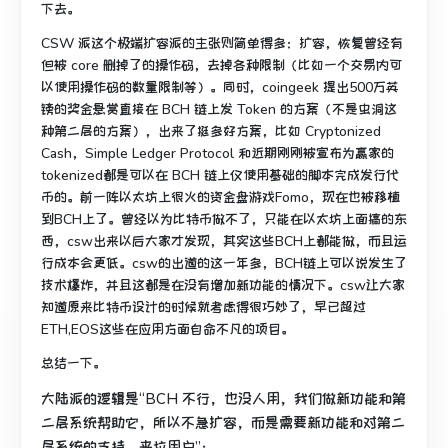
下去。
CSW 派这个极端扩容派的主张则简单得多：扩容，恢复曾经有
但被 core 删掉了的操作码，去掉各种限制（比如一个交易内可
以使用操作码的数量限制等）。同时，coingeek 提出500万英
镑的奖金悬赏直接在 BCH 链上发 Token 的方案（不是虫洞这
种第二层的方案），出来了挺多好方案，比如 Cryptonized
Cash，Simple Ledger Protocol 和近期刚刚被宣布为赢家的
tokenized都是可以在 BCH 链上仅使用基础的脚本完成发行代
币的。前一阵以太坊上很火的资金盘游戏Fomo，现在也被移植
到BCH上了。曾经以为比特币做不了，只能在以太坊上面搞的东
西，csw出来以后大家才发现，其实这些BCH上都能做，而且运
行成本会更低。csw的出道的这一年多，BCH链上可以说发生了
技术爆炸，并且这都是在没有增加新功能的情况下。csw让大家
知道原来比特币设计的时候就考虑得很巧妙了，早已超过
ETH,EOS这些在应用方面自命不凡的项目。
总结一下。
大陆派的逻辑是“BCH 不行，也没人用，我们做新功能和第
二层系统帮助它，所以不急扩容，而是需要新功能和对第二
层系统的支持，来拉用户”；