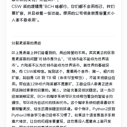
CSW 派的逻辑是“BCH 啥都行，你们都不会用而已，我们
要扩容，并且恢复一些功能。想用的公司很多就是容量太小
人家不敢来用”。
分裂更深层的原因
以上是表面上我们能看到的，两边阵营的不同。其实真正的区别
是更深层的问题“比特币是什么”，“比特币能不能成为世界货
币”。大陆派不认为比特币能成为世界货币，新世界的基础设
施，而 CSW派相信。做到这个，需要两个条件：第一，极大的
扩容，起码是 GB 到 TB 级（和支付宝相当），才能支持商业应
用。现在连128MB大陆派都不愿意扩，工商业没人敢真正进来
用这种过家家的玩意的。第二，功能完善且协议稳定。这一点已
经渐渐被证实，BCH 的脚本系统可以完成相当复杂的智能合约
操作，可以成为自动化的钱和代币。这个脚本系统的底层最好不
要频繁更改，给生态提供稳定的环境。举个例子，Python2改到
Python3很多学习者已经很不习惯了，如果这个语言是每半年就
搞大修改，让你的旧程序要重写，这也是没人愿意来上面开发