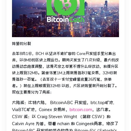
阵营的分裂
去年8月1日，BCH 从坚决不肯扩容的 Core开发组手里分离出
来，以8MB的区块上限运行。期间又发生了几次升级，最大的改
动是动态难度调整，这是无奈之举算不得什么好改动，和提升区
块上限到32MB。简单估算1M上限就是每秒3笔交易，32MB就
是每秒一百笔。（去年双十一支付宝峰值流量26万笔，供参
考。）就在上限被提到32MB 以后，大区块阵营就开始分裂了。
现在主要是分为了两派：
大陆派：比特大陆， BitcoinABC 开发组，btc.top矿池,
ViaBTC矿池，Coinex 交易所，
bitcoin.com
，这几家。
CSW 派：以 Craig Steven Wright （简称 CSW）和
Calvin Ayre 为首，带着 nchain 和 Coingeek两家，修改了
BitcoinABC 开发组的节点软件为 Bitcoin-SV（Satoshi's