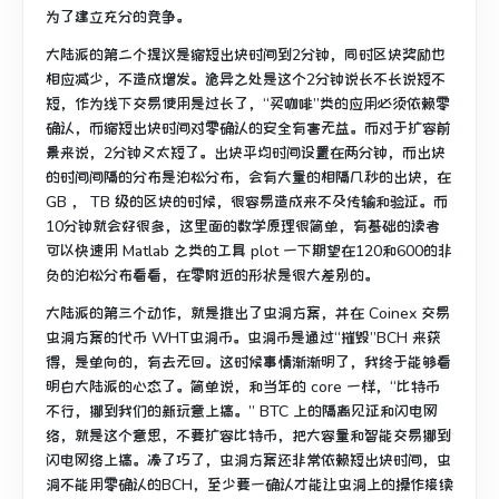
为了建立充分的竞争。
大陆派的第二个提议是缩短出块时间到2分钟，同时区块奖励也
相应减少，不造成增发。诡异之处是这个2分钟说长不长说短不
短，作为线下交易使用是过长了，“买咖啡”类的应用必须依赖零
确认，而缩短出块时间对零确认的安全有害无益。而对于扩容前
景来说，2分钟又太短了。出块平均时间设置在两分钟，而出块
的时间间隔的分布是泊松分布，会有大量的相隔几秒的出块，在
GB ， TB 级的区块的时候，很容易造成来不及传输和验证。而
10分钟就会好很多，这里面的数学原理很简单，有基础的读者
可以快速用 Matlab 之类的工具 plot 一下期望在120和600的非
负的泊松分布看看，在零附近的形状是很大差别的。
大陆派的第三个动作，就是推出了虫洞方案，并在 Coinex 交易
虫洞方案的代币 WHT虫洞币。虫洞币是通过“摧毁”BCH 来获
得，是单向的，有去无回。这时候事情渐渐明了，我终于能够看
明白大陆派的心态了。简单说，和当年的 core 一样，“比特币
不行，挪到我们的新玩意上搞。” BTC 上的隔离见证和闪电网
络，就是这个意思，不要扩容比特币，把大容量和智能交易挪到
闪电网络上搞。凑了巧了，虫洞方案还非常依赖短出块时间，虫
洞不能用零确认的BCH，至少要一确认才能让虫洞上的操作接续