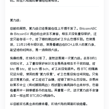
的。现在大陆做的事情恰恰是相反。
算力战：
目前的局势，算力战已经是箭在弦上不得不发了。BitcoinABC
和 BitcoinSV 两边的出块互不兼容，相互又没有重放保护，注
定只能存活一个，挖了错的那边的矿工什么也得不到。也就是
说，11月15号升级以后，就是看哪边在BCH上投入的算力多，
能坚持的时间长，是一场烧钱大战。
有趣的是，比特币10年了，居然这是第一次算力战。去年8月1
日的分叉，上了重放保护所以完全是两条相互不干扰的链，挖
btc 得 btc，挖 bch 得 bch，矿工并没有损失。而 BTC 的隔离
见证升级，使用的是“算力投票”，矿工也是没有任何风险。只有
这次是算力战，矿工挖对了血赚，挖错了就什么也没有。交易所
如果不中立（同时跟踪两边）而试图分离两种币出来炒作，也面
临着其中一种停摆丢币的危险。再重复一次，这次算力战不会像
去年一样出现 BTC/BCH两种币。
从目前双方亮出来的牌来看，比特大陆的局面比较难看。