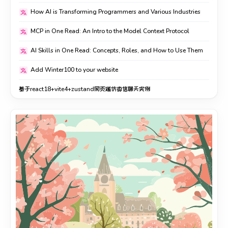
How AI is Transforming Programmers and Various Industries
MCP in One Read: An Intro to the Model Context Protocol
AI Skills in One Read: Concepts, Roles, and How to Use Them
Add Winter100 to your website
基于react18+vite4+zustand网页端仿微信聊天实例