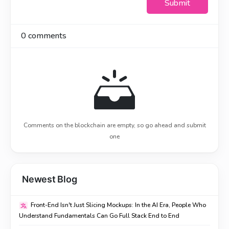
Submit
0
comments
Comments on the blockchain are empty, so go ahead and submit
one
Newest Blog
Front-End Isn't Just Slicing Mockups: In the AI Era, People Who
Understand Fundamentals Can Go Full Stack End to End