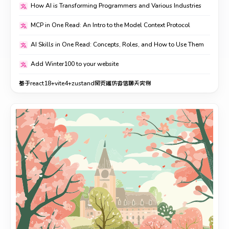
How AI is Transforming Programmers and Various Industries
MCP in One Read: An Intro to the Model Context Protocol
AI Skills in One Read: Concepts, Roles, and How to Use Them
Add Winter100 to your website
基于react18+vite4+zustand网页端仿微信聊天实例