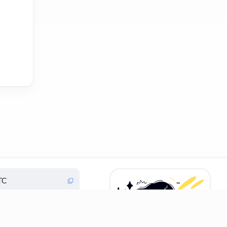
TC
FC3FueXY3JocmeMqgi
ppbvz2