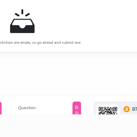
ckchain are empty, so go ahead and submit one
DONATE
Question
B
1Q6ZD
Blog
SsGGt
Books