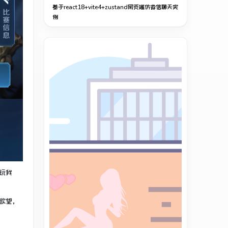
基于react18+vite4+zustand网页端仿微信聊天实
例
玩我
欲望，