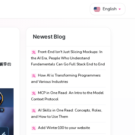
English
Newest Blog
Front-End Isn't Just Slicing Mockups: In
the AI Era, People Who Understand
赛季的
Fundamentals Can Go Full Stack End to End
How AI is Transforming Programmers
and Various Industries
MCP in One Read: An Intro to the Model
Context Protocol
AI Skills in One Read: Concepts, Roles,
and How to Use Them
Add Winter100 to your website