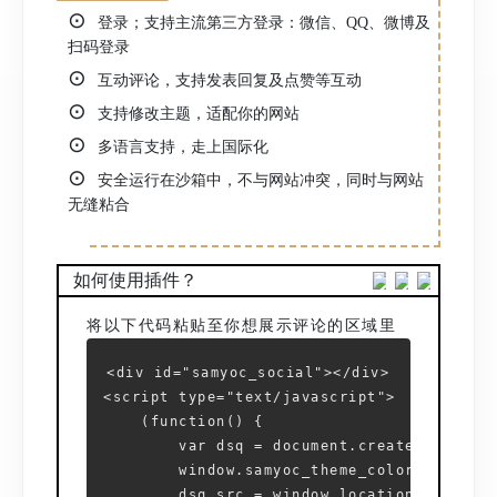
⊙
登录；支持主流第三方登录：微信、QQ、微博及
扫码登录
⊙
互动评论，支持发表回复及点赞等互动
⊙
支持修改主题，适配你的网站
⊙
多语言支持，走上国际化
⊙
安全运行在沙箱中，不与网站冲突，同时与网站
无缝粘合
如何使用插件？
将以下代码粘贴至你想展示评论的区域里
<div id="samyoc_social"></div>
<script type="text/javascript">
    (function() {
        var dsq = document.createElement(
        window.samyoc_theme_color = "#03a
        dsq.src = window.location.protoco