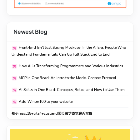
Newest Blog
Front-End Isn't Just Slicing Mockups: In the AI Era, People Who
Understand Fundamentals Can Go Full Stack End to End
How AI is Transforming Programmers and Various Industries
MCP in One Read: An Intro to the Model Context Protocol
AI Skills in One Read: Concepts, Roles, and How to Use Them
Add Winter100 to your website
基于react18+vite4+zustand网页端仿微信聊天实例