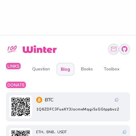
LINKS
Question
Books
Toolbox
Blog
DONATE
BTC
1Q6ZDFC3FueXY3JocmeMqgiSsGGtppbvz2
ETH、BNB、USDT