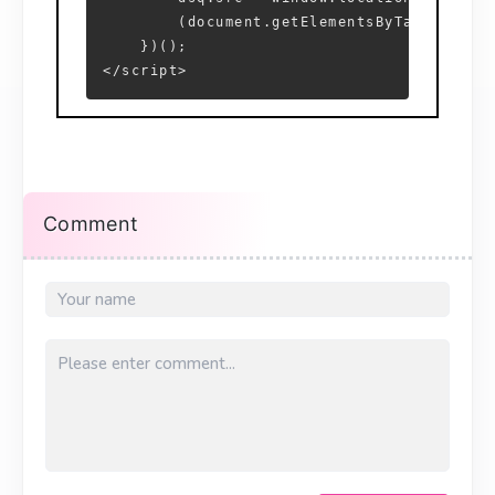
        (document.getElementsByTagName('h
    })();
</script>
Comment