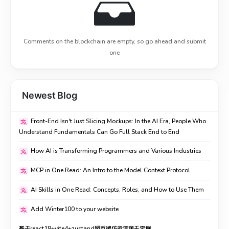
Comments on the blockchain are empty, so go ahead and submit
one
Newest Blog
Front-End Isn't Just Slicing Mockups: In the AI Era, People Who
Understand Fundamentals Can Go Full Stack End to End
How AI is Transforming Programmers and Various Industries
MCP in One Read: An Intro to the Model Context Protocol
AI Skills in One Read: Concepts, Roles, and How to Use Them
Add Winter100 to your website
基于react18+vite4+zustand网页端仿微信聊天实例