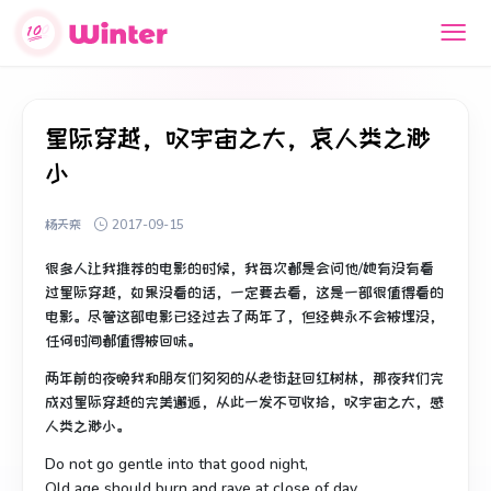
星际穿越，叹宇宙之大，哀人类之渺
小
杨天栾
2017-09-15
很多人让我推荐的电影的时候，我每次都是会问他/她有没有看
过星际穿越，如果没看的话，一定要去看，这是一部很值得看的
电影。尽管这部电影已经过去了两年了，但经典永不会被埋没，
任何时间都值得被回味。
两年前的夜晚我和朋友们匆匆的从老街赶回红树林，那夜我们完
成对星际穿越的完美邂逅，从此一发不可收拾，叹宇宙之大，感
人类之渺小。
Do not go gentle into that good night,
Old age should burn and rave at close of day,