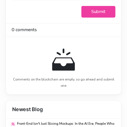
Submit
0
comments
Comments on the blockchain are empty, so go ahead and submit
one
Newest Blog
Front-End Isn't Just Slicing Mockups: In the AI Era, People Who