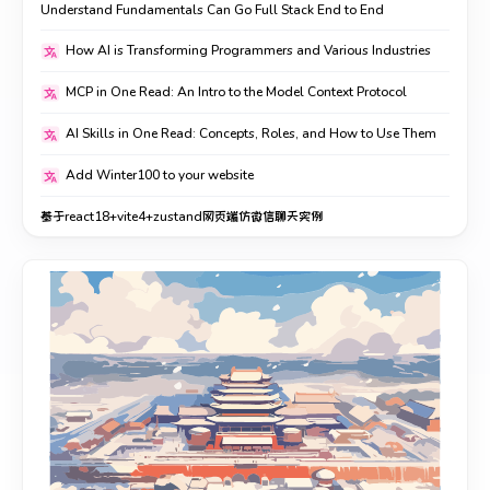
Understand Fundamentals Can Go Full Stack End to End
How AI is Transforming Programmers and Various Industries
MCP in One Read: An Intro to the Model Context Protocol
AI Skills in One Read: Concepts, Roles, and How to Use Them
Add Winter100 to your website
基于react18+vite4+zustand网页端仿微信聊天实例