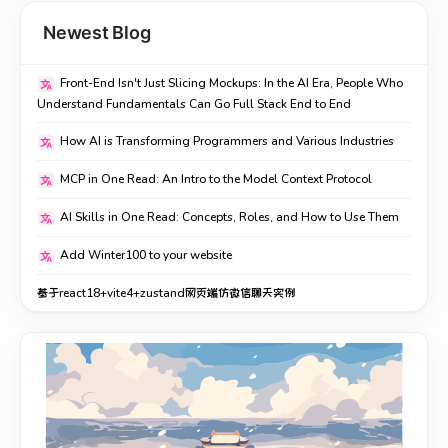
Newest Blog
Front-End Isn't Just Slicing Mockups: In the AI Era, People Who
Understand Fundamentals Can Go Full Stack End to End
How AI is Transforming Programmers and Various Industries
MCP in One Read: An Intro to the Model Context Protocol
AI Skills in One Read: Concepts, Roles, and How to Use Them
Add Winter100 to your website
基于react18+vite4+zustand网页端仿微信聊天实例