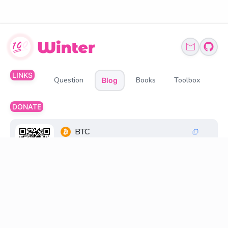
LINKS
Question
Books
Toolbox
Blog
DONATE
BTC
1Q6ZDFC3FueXY3JocmeMqgiSsGGtppbvz2
ETH、BNB、USDT
0xff6FC30033269845d196cB48F6a0660598D2
18D8