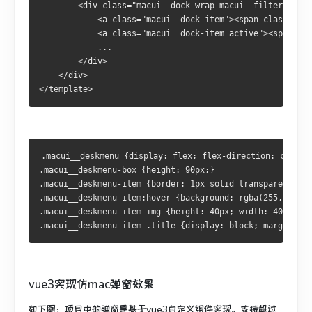
        <div class="macui__dock-wrap macui__filter" ref=
            <a class="macui__dock-item"><span class="too
            <a class="macui__dock-item active"><span cla
            ...

        </div>

    </div>

.macui__deskmenu {display: flex; flex-direction: column;
.macui__deskmenu-box {height: 90px;}

.macui__deskmenu-item {border: 1px solid transparent; bo
.macui__deskmenu-item:hover {background: rgba(255,255,25
.macui__deskmenu-item img {height: 40px; width: 40px; ob
vue3实现仿mac弹窗效果
如下图：项目中的弹窗是基于vue3自定义组件实现。支持超过