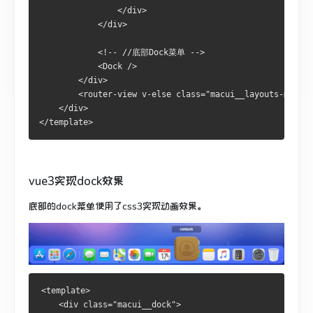
                </div>

            </div>

            <!-- //底部Dock菜单 -->

            <Dock />

        </div>

        <router-view v-else class="macui__layouts-main f
    </div>

vue3实现dock效果
底部的dock菜单使用了css3实现动画效果。
<template>

    <div class="macui__dock">
