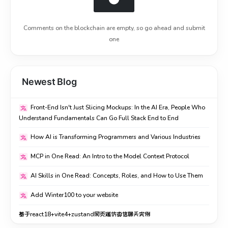
Comments on the blockchain are empty, so go ahead and submit
one
Newest Blog
Front-End Isn't Just Slicing Mockups: In the AI Era, People Who
Understand Fundamentals Can Go Full Stack End to End
How AI is Transforming Programmers and Various Industries
MCP in One Read: An Intro to the Model Context Protocol
AI Skills in One Read: Concepts, Roles, and How to Use Them
Add Winter100 to your website
基于react18+vite4+zustand网页端仿微信聊天实例