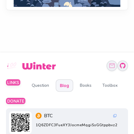
LINKS
Question
Books
Toolbox
Blog
DONATE
BTC
1Q6ZDFC3FueXY3JocmeMqgiSsGGtppbvz2