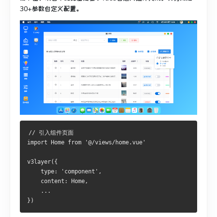
30+参数自定义配置。
// 引入组件页面

import Home from '@/views/home.vue'

v3layer({

    type: 'component',

    content: Home,

    ...
