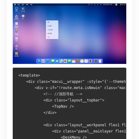
<template>

    <div class="macui__wrapper" :style="{'--themeSkin': 
        <div v-if="!route.meta.isNewin" class="macui__la
            <!-- //顶部导航 -->

            <div class="layout__topbar">

                <TopNav />

            </div>

            <div class="layout__workpanel flex1 flexbox"
                <div class="panel__mainlayer flex1 flexb
                    <DeskMenu />
