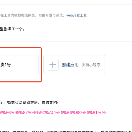
这里创建了一个。
息了，微信可以搜到推送。官方文档：
135/90236#%E6%96%87%E6%9C%AC%E6%B6%88%E6%81%AF