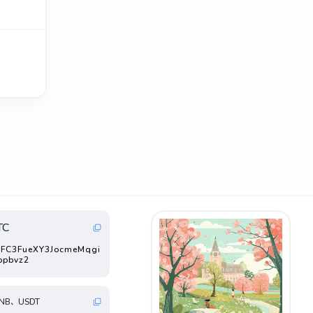
TC
FC3FueXY3JocmeMqgi
ppbvz2
NB、USDT