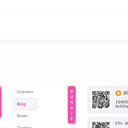
DONATE
Question
B
1Q6ZD
Blog
SsGGt
Books
ETH、B
Toolbox