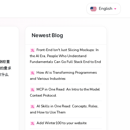
English
Newest Blog
Front-End Isn't Just Slicing Mockups: In
the AI Era, People Who Understand
测股票
Fundamentals Can Go Full Stack End to End
己的需求
How AI is Transforming Programmers
照什么
and Various Industries
MCP in One Read: An Intro to the Model
Context Protocol
AI Skills in One Read: Concepts, Roles,
and How to Use Them
Add Winter100 to your website