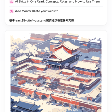
AI Skills in One Read: Concepts, Roles, and How to Use Them
Add Winter100 to your website
基于react18+vite4+zustand网页端仿微信聊天实例