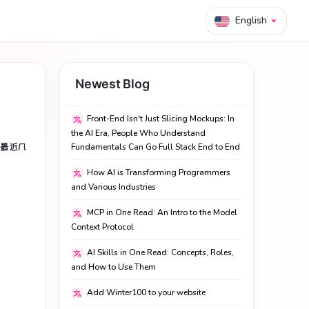
English
Newest Blog
Front-End Isn't Just Slicing Mockups: In
the AI Era, People Who Understand
而最近几
Fundamentals Can Go Full Stack End to End
How AI is Transforming Programmers
and Various Industries
MCP in One Read: An Intro to the Model
Context Protocol
AI Skills in One Read: Concepts, Roles,
and How to Use Them
Add Winter100 to your website