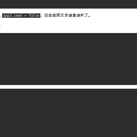
入
，你会发现文字消息消失了。
app3.seen = false
：