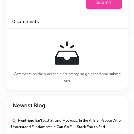
Submit
0
comments
Comments on the blockchain are empty, so go ahead and submit
one
Newest Blog
Front-End Isn't Just Slicing Mockups: In the AI Era, People Who
Understand Fundamentals Can Go Full Stack End to End