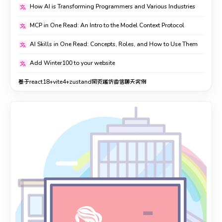
How AI is Transforming Programmers and Various Industries
MCP in One Read: An Intro to the Model Context Protocol
AI Skills in One Read: Concepts, Roles, and How to Use Them
Add Winter100 to your website
基于react18+vite4+zustand网页端仿微信聊天实例