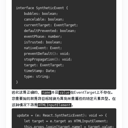
interface SyntheticEvent {
    bubbles: boolean;
    cancelable: boolean;
    currentTarget: EventTarget;
    defaultPrevented: boolean;
    eventPhase: number;
    isTrusted: boolean;
    nativeEvent: Event;
    preventDefault(): void;
    stopPropagation(): void;
    target: EventTarget;
    timeStamp: Date;
    type: string;
}
因此这是正确的，
并且
在EventTarget上不存在。
name
value
您需要做的就是将目标转换为具有所需属性的特定元素类型。
在
这种情况下将是
。
HTMLInputElement
update = (e: React.SyntheticEvent): void => {
    let target = e.target as HTMLInputElement;
    this.props.login[target.name] = target.value;