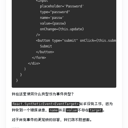
          <input
            placeholder='Password'
            type="password"
            name='passw'
            value={passw}
            onChange={this.update}
          />
          <button type="submit" onClick={this.submit} >
            Submit
          </button>
        </form>
      </div>
    )
  }
}
我在这里使用什么类型作为事件类型？
似乎没有工作，因为
React.SyntheticEvent<EventTarget>
我收到一个错误消息，
并且
不存在
。
name
value
target
对于所有事件的更笼统的回答，我们将不胜感激。