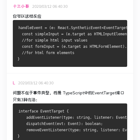
十三小哥
2020/03/12 06:40:30
你可以这样反应
handleEvent = (e: React.SyntheticEvent<EventTarget>) =>
  const simpleInput = (e.target as HTMLInputElement).val
  //for simple html input values
  const formInput = (e.target as HTMLFormElement).files[
  //for html form elements
}
L
2020/03/12 06:40:30
问题不在于事件类型，而是 TypeScript中的EventTarget接口
只有3种方法：
interface EventTarget {
    addEventListener(type: string, listener: EventListen
    dispatchEvent(evt: Event): boolean;
    removeEventListener(type: string, listener: EventLis
}