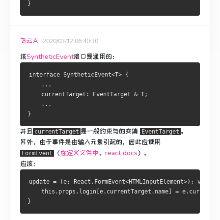
}
飞云A
2020/03/12 06:40:30
该
SyntheticEvent
接口是通用的：
interface SyntheticEvent<T> {
    ...
    currentTarget: EventTarget & T;
    ...
}
并且
是一般约束与的交集
。
currentTarget
EventTarget
另外，由于事件是由输入元素引起的，因此应使用
（
在定义文件中
，
react docs
）。
FormEvent
应该：
update = (e: React.FormEvent<HTMLInputElement>): void =
    this.props.login[e.currentTarget.name] = e.currentTa
}