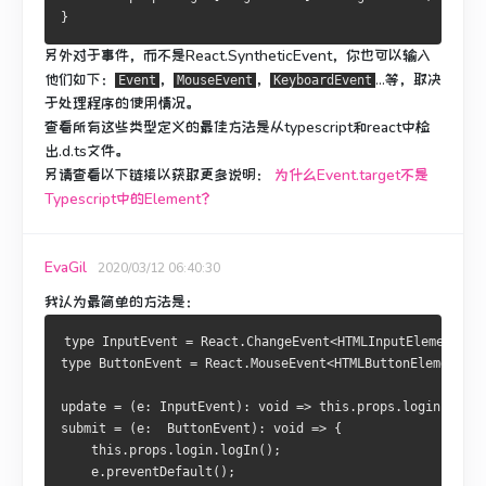
}
另外对于事件，而不是React.SyntheticEvent，你也可以输入
他们如下：
，
，
...等，取决
Event
MouseEvent
KeyboardEvent
于处理程序的使用情况。
查看所有这些类型定义的最佳方法是从typescript和react中检
出.d.ts文件。
另请查看以下链接以获取更多说明：
为什么Event.target不是
Typescript中的Element？
EvaGil
2020/03/12 06:40:30
我认为最简单的方法是：
type InputEvent = React.ChangeEvent<HTMLInputElement>;
type ButtonEvent = React.MouseEvent<HTMLButtonElement>;
update = (e: InputEvent): void => this.props.login[e.ta
submit = (e:  ButtonEvent): void => {
    this.props.login.logIn();
    e.preventDefault();