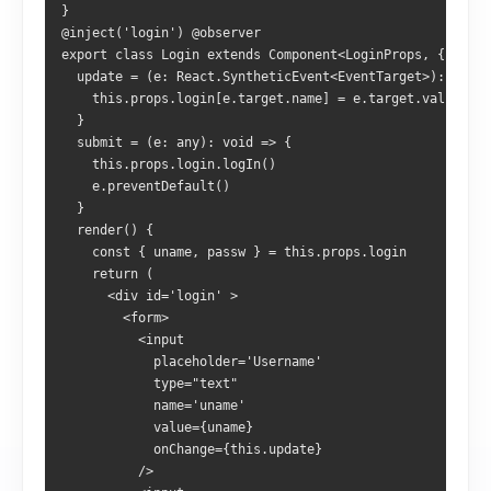
}
@inject('login') @observer
export class Login extends Component<LoginProps, {}> {
  update = (e: React.SyntheticEvent<EventTarget>): void 
    this.props.login[e.target.name] = e.target.value
  }
  submit = (e: any): void => {
    this.props.login.logIn()
    e.preventDefault()
  }
  render() {
    const { uname, passw } = this.props.login
    return (
      <div id='login' >
        <form>
          <input
            placeholder='Username'
            type="text"
            name='uname'
            value={uname}
            onChange={this.update}
          />