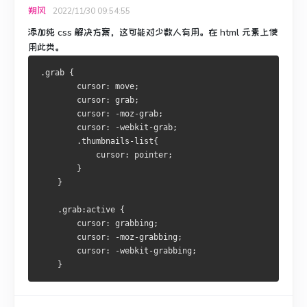
朔风
2022/11/30 09:54:55
添加纯 css 解决方案，这可能对少数人有用。
在 html 元素上使
用此类。
.grab
 {

cursor
: move;

cursor
: grab;

cursor
: -moz-grab;

cursor
: -webkit-grab;

.thumbnails-list
{

cursor
: pointer;
        }
    }
.grab
:active
 {

cursor
: grabbing;

cursor
: -moz-grabbing;

cursor
: -webkit-grabbing;
    }