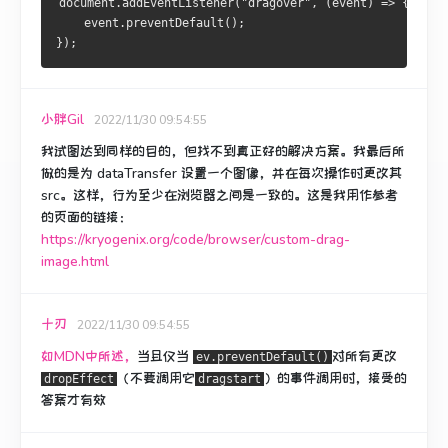
document.addEventListener(
"dragover"
, 
(event)
 =>
 {
    event.preventDefault();
});
小胖Gil
2022/11/30 09:54:55
我试图达到同样的目的，但找不到真正好的解决方案。
我最后所
做的是为 dataTransfer 设置一个图像，并在每次操作时更改其
src。
这样，行为至少在浏览器之间是一致的。
这是我用作参考
的页面的链接：
https://kryogenix.org/code/browser/custom-drag-
image.html
十刃
2022/11/30 09:54:55
如MDN中所述，
当且仅当
对所有更改
ev.preventDefault()
（不要调用它
）的事件调用时
，接受的
dropEffect
dragstart
答案才有效