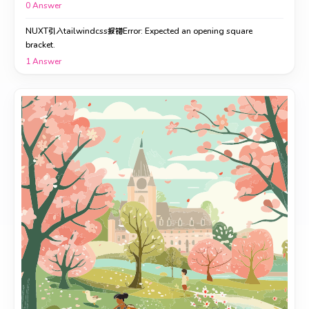
0
Answer
NUXT引入tailwindcss报错Error: Expected an opening square
bracket.
1
Answer