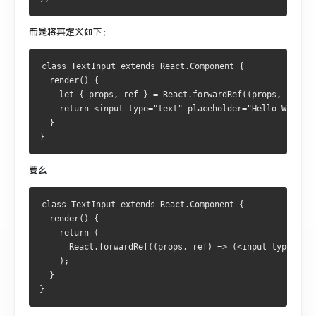
而是将其定义如下：
class TextInput extends React.Component {
  render() {
    let { props, ref } = React.forwardRef((props, ref) =
    return <input type="text" placeholder="Hello World" 
  }
}
要么
class TextInput extends React.Component {
  render() { 
    return (
      React.forwardRef((props, ref) => (<input type="tex
    );
  }
}