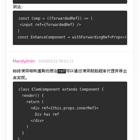
用法：
const Comp = ({forwardedRef}) => (
 <input ref={forwardedRef} />
)
const EnhanceComponent = withForwardingRef<Props>(Comp);
MandyJinJin
2020/03/12 09:01:11
始终使用相同道具的想法
可以通过使用帮助程序代理类导出
ref
来实现。
class ElemComponent extends Component {
  render() {
    return (
      <div ref={this.props.innerRef}>
        Div has ref
      </div>
    )
  }
}