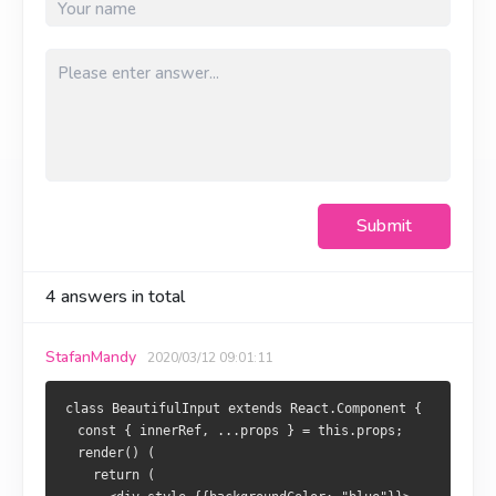
Submit
4
answers in total
StafanMandy
2020/03/12 09:01:11
class BeautifulInput extends React.Component {
  const { innerRef, ...props } = this.props;
  render() (
    return (