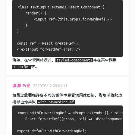
class TextInput extends React.Component {
    render() {
        <input ref={this.props.forwardRef} />
    }
}
const ref = React.createRef();
<TextInput forwardRef={ref} />
例如，在中使用此模式，
并
在
其中调用
styled-components
它。
innerRef
蛋蛋L西里
2020/03/12 09:01:11
如果您需要在许多不同的组件中重复使用此功能，则可以将此功
能导出为类似
withForwardingRef
const withForwardingRef = <Props extends {[_: string]: 
    React.forwardRef((props, ref) => <BaseComponent {...
export default withForwardingRef;