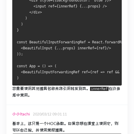
      <div style={{backgroundColor: "blue"}}>
        <input ref={innerRef} {...props} />
      </div>
    )
  )
}
const BeautifulInputForwardingRef = React.forwardRef((pr
  <BeautifulInput {...props} innerRef={ref}/>
));
const App = () => (
  <BeautifulInputForwardingRef ref={ref => ref && ref.fo
)
您需要使用其他道具名称来将引用转发到类。
在许多
innerRef
库中常用。
小小Itachi
2020/03/12 09:01:11
基本上，这只是一个HOC函数。
如果您想在课堂上使用它，则
可以自己做，并使用常规道具。