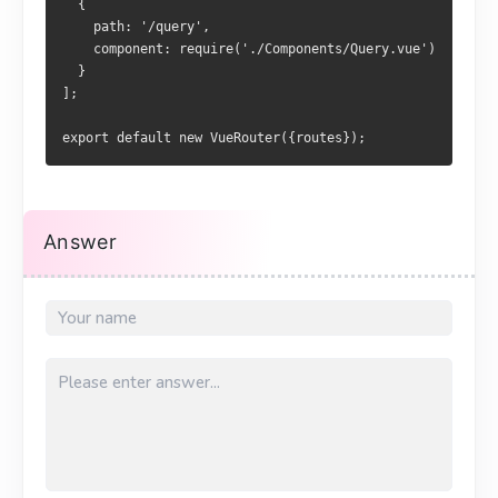
  {
    path: '/query',
    component: require('./Components/Query.vue')
  }
];
export default new VueRouter({routes});
Answer