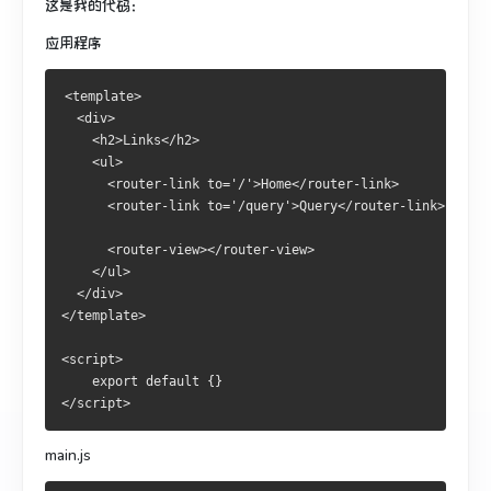
这是我的代码：
应用程序
<template>
  <div>
    <h2>Links</h2>
    <ul>
      <router-link to='/'>Home</router-link>
      <router-link to='/query'>Query</router-link>
      <router-view></router-view>
    </ul>
  </div>
</template>
<script>
    export default {}
</script>
main.js