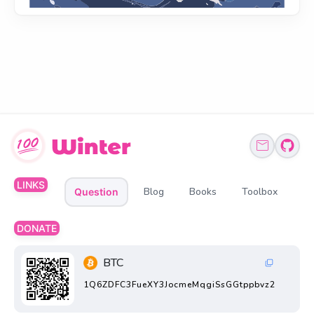
LINKS
Blog
Books
Toolbox
Question
DONATE
BTC
1Q6ZDFC3FueXY3JocmeMqgiSsGGtppbvz2