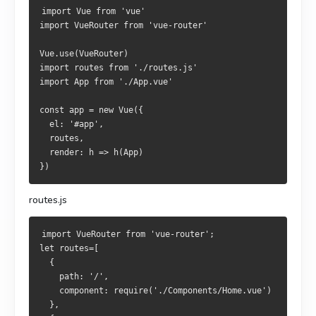
import Vue from 'vue'
import VueRouter from 'vue-router'
Vue.use(VueRouter)
import routes from './routes.js'
import App from './App.vue'
const app = new Vue({
  el: '#app',
  routes,
  render: h => h(App)
})
routes.js
import VueRouter from 'vue-router';
let routes=[
  {
    path: '/',
    component: require('./Components/Home.vue')
  },