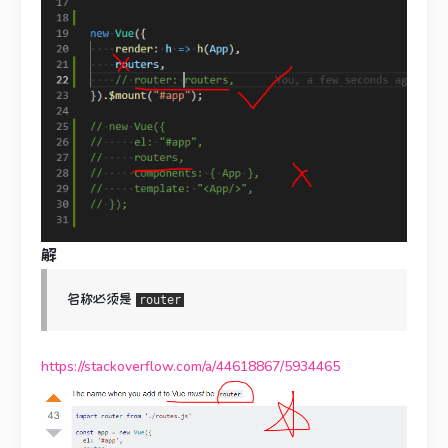
解
名称必须是
router
https://stackoverflow.com/a/44618867/5934465