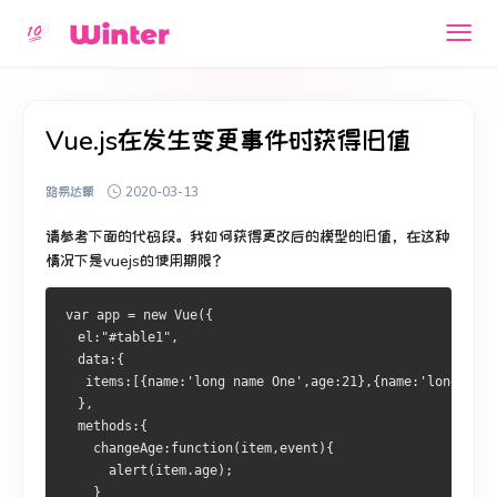
Vue.js在发生变更事件时获得旧值
路易达蒙
2020-03-13
请参考下面的代码段。
我如何获得更改后的模型的旧值，在这种
情况下是vuejs的使用期限？
var app = new Vue({
  el:"#table1",
  data:{
   items:[{name:'long name One',age:21},{name:'long name
  },
  methods:{
    changeAge:function(item,event){
      alert(item.age);
    }