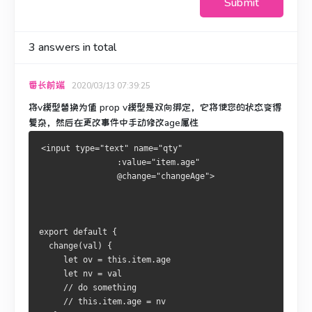
Submit
3
answers in total
番长前端
2020/03/13 07:39:25
将
v模型
替换
为
值
prop v模型是双向绑定，它将使您的状态变得
复杂，然后在更改事件中手动修改age属性
<input type="text" name="qty"
                :value="item.age"   
                @change="changeAge">
export default {
  change(val) {
     let ov = this.item.age
     let nv = val
     // do something
     // this.item.age = nv