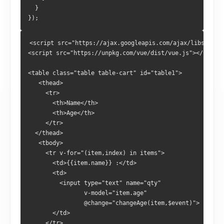
  }
});
<script src="https://ajax.googleapis.com/ajax/libs/jque
<script src="https://unpkg.com/vue/dist/vue.js"></script
<table class="table table-cart" id="table1">
   <thead>
     <tr>
       <th>Name</th>
       <th>Age</th>
     </tr>
  </thead>
   <tbody>
     <tr v-for="(item,index) in items">
       <td>{{item.name}} :</td>       
       <td>
         <input type="text" name="qty"
                v-model="item.age"   
                @change="changeAge(item,$event)">
       </td>
     </tr>