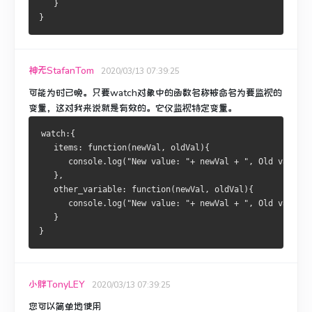
   }
}
神无StafanTom
2020/03/13 07:39:25
可能为时已晚。
只要watch对象中的函数名称被命名为要监视的
变量，这对我来说就是有效的。
它仅监视特定变量。
watch:{
   items: function(newVal, oldVal){
      console.log("New value: "+ newVal + ", Old value: 
   },
   other_variable: function(newVal, oldVal){
      console.log("New value: "+ newVal + ", Old value: 
   }
}
小胖TonyLEY
2020/03/13 07:39:25
您可以简单地使用