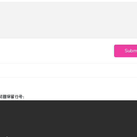
Subm
览器保留行号：