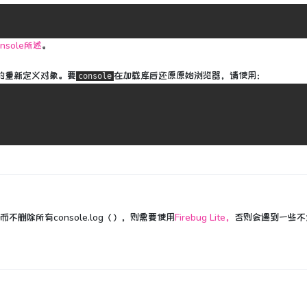
console所述
。
的
重新定义
对象。
要
在加载库后
还原原始浏览器
，请使用：
console
试而不删除所有console.log（），则需要使用
Firebug Lite，
否则会遇到一些不