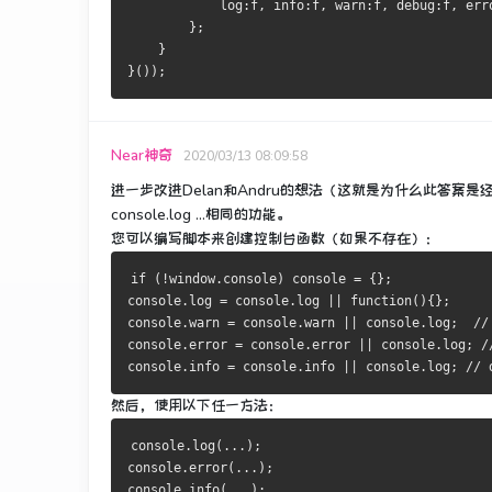
            log:f, info:f, warn:f, debug:f, err
        };
    }
}());
Near神奇
2020/03/13 08:09:58
进一步改进Delan和Andru的想法（这就是为什么此答案
console.log ...相同的功能。
您可以编写脚本来创建控制台函数（如果不存在）：
if (!window.console) console = {};
console.log = console.log || function(){};
console.warn = console.warn || console.log;  //
console.error = console.error || console.log; /
console.info = console.info || console.log; // 
然后，使用以下任一方法：
console.log(...);
console.error(...);
console.info(...);