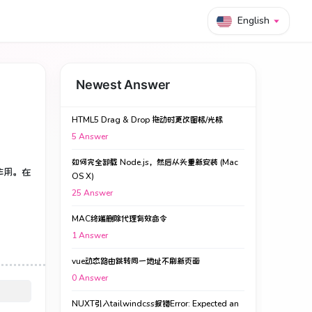
English
Newest Answer
HTML5 Drag & Drop 拖动时更改图标/光标
5
Answer
如何完全卸载 Node.js，然后从头重新安装 (Mac
作用。
在
OS X)
25
Answer
MAC终端删除代理有效命令
1
Answer
vue动态路由跳转同一地址不刷新页面
0
Answer
NUXT引入tailwindcss报错Error: Expected an