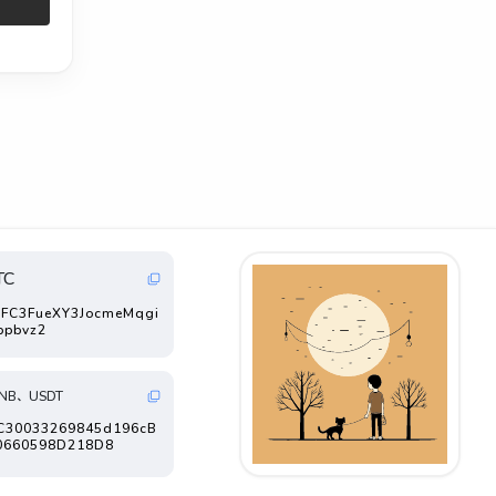
TC
FC3FueXY3JocmeMqgi
ppbvz2
NB、USDT
FC30033269845d196cB
0660598D218D8