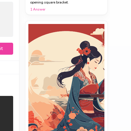
opening square bracket.
1
Answer
it