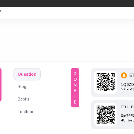
”。
DONATE
Question
B
1Q6ZD
Blog
SsGGt
Books
ETH、B
Toolbox
0xff6
48F6a