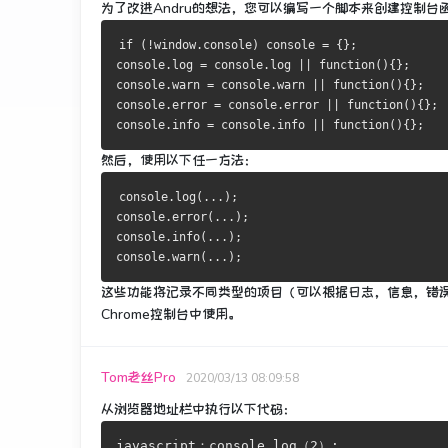
为了改进Andru的想法，您可以编写一个脚本来创建控制台
if (!window.console) console = {};
console.log = console.log || function(){};
console.warn = console.warn || function(){};
console.error = console.error || function(){};
console.info = console.info || function(){};
然后，使用以下任一方法：
console.log(...);
console.error(...);
console.info(...);
console.warn(...);
这些功能将记录不同类型的项目（可以根据日志，信息，错
Chrome控制台中使用。
Tom老丝Pro
2020/03/13 08:09:58
从浏览器地址栏中执行以下代码：