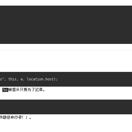
。
被显示只是为了记录。
%s
件路径和行号
！）。