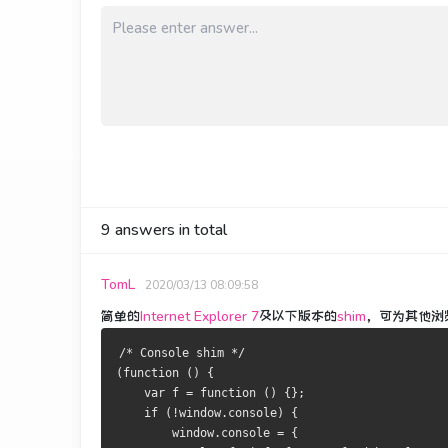
9
answers in total
TomL
2020/03/13 08:09:58
简单的
Internet Explorer 7
及以下版本的
shim
，可为其他浏
/* Console shim */
(function () {
    var f = function () {};
    if (!window.console) {
        window.console = {