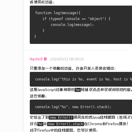
或使用此功能：
function log(message){
    if (typeof console == "object") {
        console.log(message);
    }
}
Itachi小哥
2020/03/13 08:09:58
只需添加一个很酷的功能，许多开发人员就会错过：
这是
JavaScript对象
神奇的
转储
可点击和可深浏览的
内容
%o
这也很酷：
它给出了到
调用
点的类Java堆栈跟踪
（包括
文
new Error()
双方
并
在Chrome和Firefox提供！
%o
new Error().stack
对于Firefox中的堆栈跟踪，也可以使用：