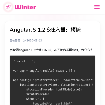
AngularJS 1.2 $注入器：模块
番长路易
2020-03-13
当使用angular 1.2代替1.07时，以下代码不再有效，为什么？
'use strict';
var app = angular.module('myapp', []);
app.config(['$routeProvider', '$locationProvider',
    function($routeProvider, $locationProvider) {
        $locationProvider.html5Mode(true);
        $routeProvider.
        when('/', {
            templateUrl: 'part.html',