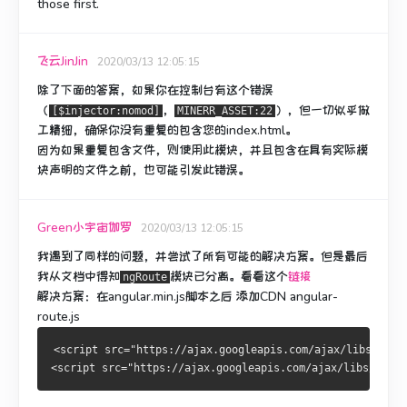
those first.
飞云JinJin
2020/03/13 12:05:15
除了下面的答案，如果你在控制台有这个错误
（
，
），但一切似乎做
[$injector:nomod]
MINERR_ASSET:22
工精细，确保你
没有
重复的包含您的index.html。
因为如果重复包含文件，则使用此模块，并且包含在具有实际模
块声明的文件之前，也可能引发此错误。
Green小宇宙伽罗
2020/03/13 12:05:15
我遇到了同样的问题，并尝试了所有可能的解决方案。
但是最后
我从文档中得知
模块已分离。
看看这个
链接
ngRoute
解决方案：
在
angular.min.js
脚本
之后
添加CDN
angular-
route.js
<script src="https://ajax.googleapis.com/ajax/libs/angu
<script src="https://ajax.googleapis.com/ajax/libs/angul