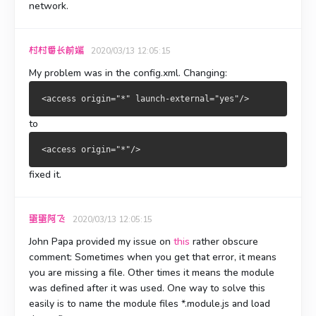
network.
村村番长前端
2020/03/13 12:05:15
My problem was in the config.xml. Changing:
to
fixed it.
蛋蛋阿飞
2020/03/13 12:05:15
John Papa provided my issue on
this
rather obscure
comment: Sometimes when you get that error, it means
you are missing a file.
Other times it means the module
was defined after it was used. One way to solve this
easily is to name the module files *.module.js and load