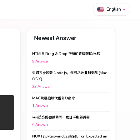
English
Newest Answer
HTML5 Drag & Drop 拖动时更改图标/光标
5
Answer
如何完全卸载 Node.js，然后从头重新安装 (Mac
OS X)
25
Answer
MAC终端删除代理有效命令
1
Answer
vue动态路由跳转同一地址不刷新页面
0
Answer
NUXT引入tailwindcss报错Error: Expected an