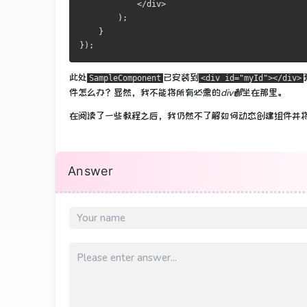
            </div>
        );
    }
});
此处
已安装到
SampleComponent
<div id="myId"></div>
件怎么办？
显然，我不能将所有必需的
div都
坐在那里。
在阅读了一些教程之后，我仍然不了解如何动态创建组件并
Answer