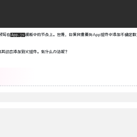
预写在
模板中的
节点上
。
但是，如果我需要向App组件中添加不确定数
App.js
将其动态添加到父组件。
有什么办法呢？