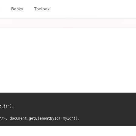
g
Books
Toolbox
t.js');
"/>, document.getElementById('myId'));