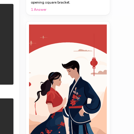
opening square bracket.
1
Answer