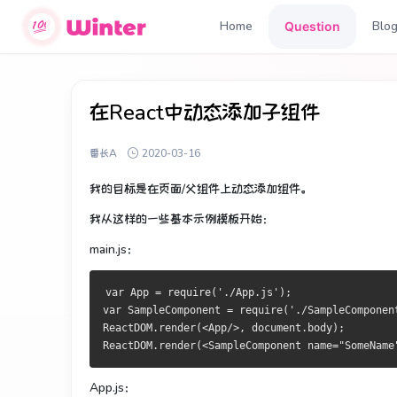
Home
Blo
Question
在React中动态添加子组件
番长A
2020-03-16
我的目标是在页面/父组件上动态添加组件。
我从这样的一些基本示例模板开始：
main.js：
var App = require('./App.js');
var SampleComponent = require('./SampleComponen
ReactDOM.render(<App/>, document.body);
ReactDOM.render(<SampleComponent name="SomeName
App.js：