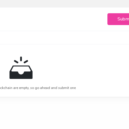
Subm
ckchain are empty, so go ahead and submit one