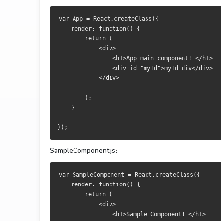
var App = React.createClass({
    render: function() {
        return (
            <div>
                <h1>App main component! </h1>
                <div id="myId">myId div</div>
            </div>
        );
    }
});
SampleComponent.js：
var SampleComponent = React.createClass({
    render: function() {
        return (
            <div>
                <h1>Sample Component! </h1>