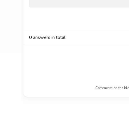
0
answers in total
Comments on the blo