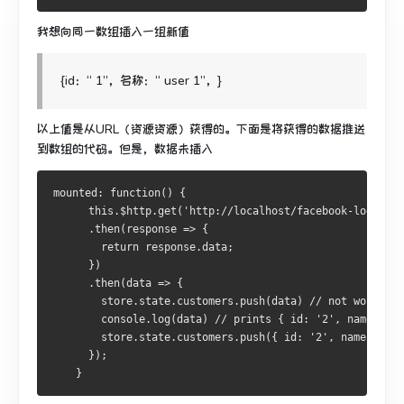
我想向同一数组插入一组新值
{id：“ 1”，名称：“ user 1”，}
以上值是从URL（资源资源）获得的。
下面是将获得的数据推送
到数组的代码。
但是，数据未插入
mounted: function() {
      this.$http.get('http://localhost/facebook-login/ap
      .then(response => {
        return response.data;
      })
      .then(data => {
        store.state.customers.push(data) // not working!
        console.log(data) // prints { id: '2', name: 'Us
        store.state.customers.push({ id: '2', name: 'Use
      });
    }