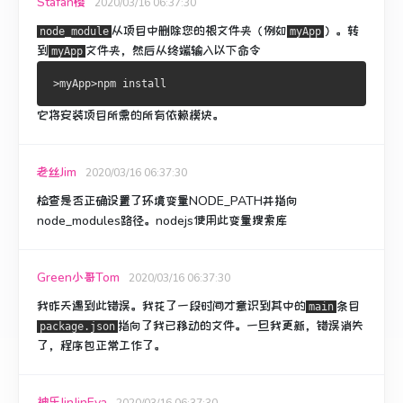
Stafan樱
2020/03/16 06:37:30
从项目中
删除您的
根文件夹（例如
）。
转
node_module
myApp
到
文件夹，然后从终端输入以下命令
myApp
它将安装项目所需的所有依赖模块。
老丝Jim
2020/03/16 06:37:30
检查是否正确设置了环境变量NODE_PATH并指向
node_modules路径。
nodejs使用此变量搜索库
Green小哥Tom
2020/03/16 06:37:30
我昨天遇到此错误。
我花了一段时间才意识到其中的
条目
main
指向了我已移动的文件。
一旦我更新，错误消失
package.json
了，程序包正常工作了。
神乐JinJinEva
2020/03/16 06:37:30