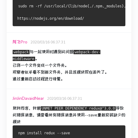
sudo rm -rf /usr/local/{lib/node{,/.npm,_modules},bin,s
https://nodejs.org/en/download/
阿飞Pro
2020/03/16 06:37:31
与一起
使用
时
遇到此问题
webpack
webpack-dev-
。
middleware
已将一个
文件
变成一个
文件夹
。
观察者似乎看不到新文件夹，并且该模块现在丢失了。
通过重新启动过程进行修复。
JinJinDavaidNear
2020/03/16 06:37:31
就我而言，我曾
导致
UNMET PEER DEPENDENCY redux@^3.0.0
此错误消息，请查看所有错误消息并使用--save重新安装缺少的
模块