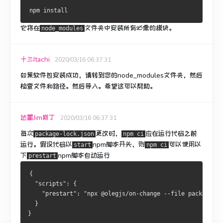
它将在
文件夹中
安装所有必需的模块
。
node_modules
十三Itachi
2020/03/16 06:37:31
如果软件包安装成功，请转到您的node_modules文件夹，然后
检查文件和路径。
然后导入。
希望这可以帮助。
达蒙Jim斯丁
2020/03/16 06:37:31
每次
更改时，
应在运行代码之前
package-lock.json
npm ci
运行。
假设代码以
npm脚本
开头
，则
可以使用以
start
npm ci
下
npm脚本
自动运行
prestart
{
  "scripts": {
    "prestart": "npx @olegjs/on-change --file package-l
  }
}