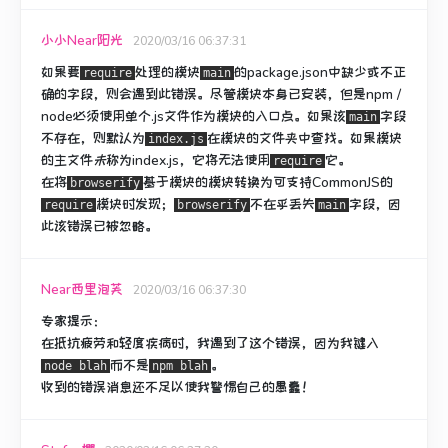
小小Near阳光
2020/03/16 06:37:31
如果要
处理的模块
的package.json中
缺少或不正
require
main
确的
字段，
则会遇到此错误
。
尽管模块本身已安装，但是npm /
node必须使用单个.js文件作为模块的入口点。
如果该
字段
main
不存在，则默认为
在模块的文件夹中
查找
。
如果模块
index.js
的主文件
未
称为index.js，它将无法使用
它。
require
在将
基于模块的模块转换为可支持CommonJS的
browserify
模块时发现；
不在乎丢失
字段，因
require
browserify
main
此该错误已被忽略。
Near西里泡芙
2020/03/16 06:37:30
专家提示：
在抵抗疲劳和轻度疾病时，我遇到了这个错误，因为我键入
而不是
。
node blah
npm blah
收到的错误消息还不足以使我警惕自己的愚蠢！