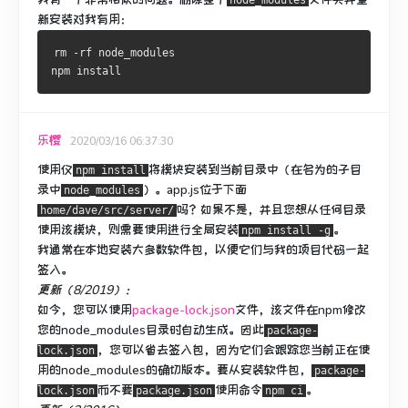
node_modules
新安装对我有用：
rm -rf node_modules
npm install
乐樱
2020/03/16 06:37:30
使用仅
将模块安装到当前目录中（在名为的子目
npm install
录中
）。
app.js位于下面
node_modules
吗？
如果不是，并且您想从任何目录
home/dave/src/server/
使用该模块，则需要使用进行全局安装
。
npm install -g
我通常在本地安装大多数软件包，以便它们与我的项目代码一起
签入。
更新（8/2019）：
如今，您可以使用
package-lock.json
文件，该文件在npm修改
您的node_modules目录时自动生成。
因此
package-
，您可以省去
签入包，因为它们会
跟踪您当前正在使
lock.json
用的node_modules的确切版本。
要从安装软件包，
package-
而不要
使用命令
。
lock.json
package.json
npm ci