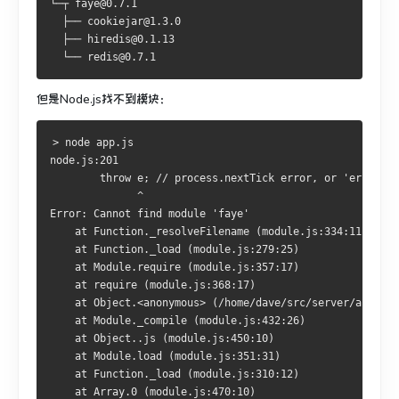
└─┬ faye@0.7.1
  ├── cookiejar@1.3.0
  ├── hiredis@0.1.13
  └── redis@0.7.1
但是Node.js找不到模块：
> node app.js
node.js:201
        throw e; // process.nextTick error, or 'error' e
              ^
Error: Cannot find module 'faye'
    at Function._resolveFilename (module.js:334:11)
    at Function._load (module.js:279:25)
    at Module.require (module.js:357:17)
    at require (module.js:368:17)
    at Object.<anonymous> (/home/dave/src/server/app.js:
    at Module._compile (module.js:432:26)
    at Object..js (module.js:450:10)
    at Module.load (module.js:351:31)
    at Function._load (module.js:310:12)
    at Array.0 (module.js:470:10)