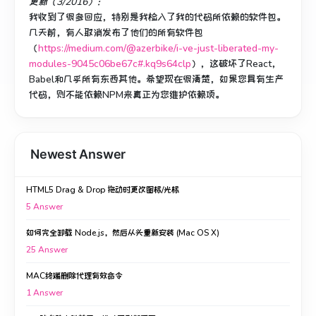
更新（3/2016）：
我收到了很多回应，特别是我检入了我的代码所依赖的软件包。
几天前，有人取消发布了他们的所有软件包
（
https://medium.com/@azerbike/i-ve-just-liberated-my-
modules-9045c06be67c#.kq9s64clp
），这破坏了React，
Babel和几乎所有东西其他。
希望现在很清楚，如果您具有生产
代码，则不能依赖NPM来真正为您维护依赖项。
Newest Answer
HTML5 Drag & Drop 拖动时更改图标/光标
5
Answer
如何完全卸载 Node.js，然后从头重新安装 (Mac OS X)
25
Answer
MAC终端删除代理有效命令
1
Answer