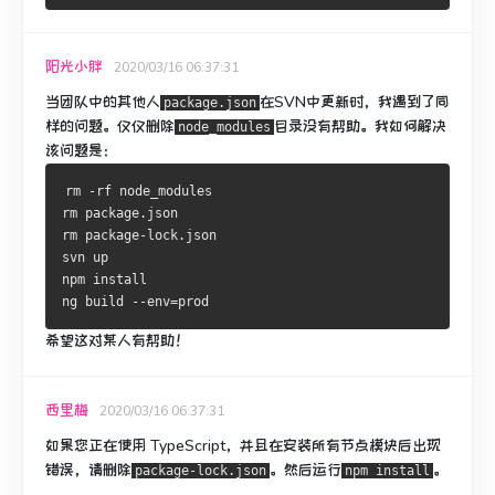
阳光小胖
2020/03/16 06:37:31
当团队中的其他人
在SVN中
更新时，我遇到了同
package.json
样的问题
。
仅仅删除
目录没有帮助。
我如何解决
node_modules
该问题是：
rm -rf node_modules
rm package.json
rm package-lock.json
svn up
npm install
ng build --env=prod
希望这对某人有帮助！
西里梅
2020/03/16 06:37:31
如果您正在使用 TypeScript，并且在安装所有节点模块后出现
错误，请删除
。
然后运行
。
package-lock.json
npm install