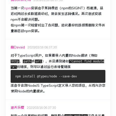
当第一次
npm
安装由于某种原因（npm的SIGINT）而崩溃，延
迟时间过长或数据损坏
时，就会发生这种情况
。
再次尝试安装
npm不会解决问题。
在npm第一次检查时出了点问题，因此最好的选择是删除文件并
重新启动npm安装。
梅Davaid
2020/03/16 06:37:30
对于TypeScript用户，如果要导入内置的Node模块（例如
，
或
），并且遇到诸如
http
path
url
"Cannot find module
的错误，则可以通过运行来修复错误
"x"
该命令会将NodeJS TypeScript定义导入您的项目，从而允许您
使用Node的内置模块。
逆天乐樱
2020/03/16 06:37:30
我有一个非常相似的问题。
删除整个
文件夹并重