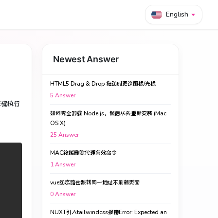
English
Newest Answer
HTML5 Drag & Drop 拖动时更改图标/光标
5
Answer
正确执行
如何完全卸载 Node.js，然后从头重新安装 (Mac
OS X)
25
Answer
MAC终端删除代理有效命令
1
Answer
vue动态路由跳转同一地址不刷新页面
0
Answer
NUXT引入tailwindcss报错Error: Expected an