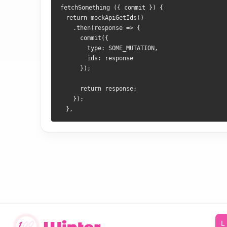
fetchSomething ({ commit }) {
  return mockApiGetIds()
    .then(response => {
      commit({
        type: SOME_MUTATION,
        ids: response
      });
      return response;
    });
  },