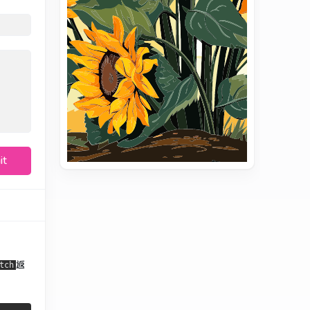
it
返
tch