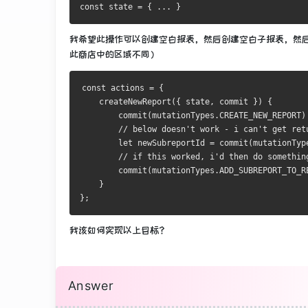
const state = { ... }
我希望此操作可以创建空白报表，然后创建空白子报表，然后
此商店中的区域不同）
const actions = {
    createNewReport({ state, commit }) {
        commit(mutationTypes.CREATE_NEW_REPORT)
        // below doesn't work - i can't get ret
        let newSubreportId = commit(mutationTyp
        // if this worked, i'd then do somethin
        commit(mutationTypes.ADD_SUBREPORT_TO_R
    }
};
我该如何实现以上目标？
Answer