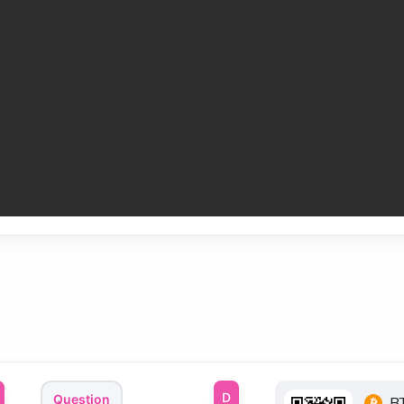
Question
B