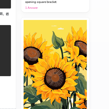
opening square bracket.
1
Answer
用，因