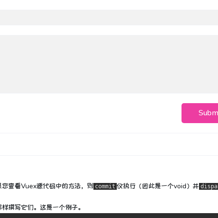
Subm
果您查看Vuex源代码中的方法，则
仅执行（因此是一个void）并
commit
dispa
那样撰写它们。
这是一个例子。