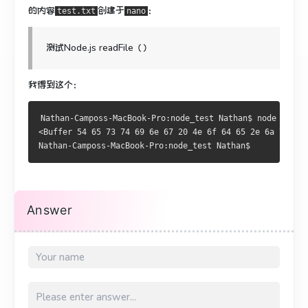
的内容
创建于
：
test.txt
nano
测试Node.js readFile（）
我得到这个：
Nathan-Camposs-MacBook-Pro:node_test Nathan$ node main.
<Buffer 54 65 73 74 69 6e 67 20 4e 6f 64 65 2e 6a 73 20 
Nathan-Camposs-MacBook-Pro:node_test Nathan$ 
Answer