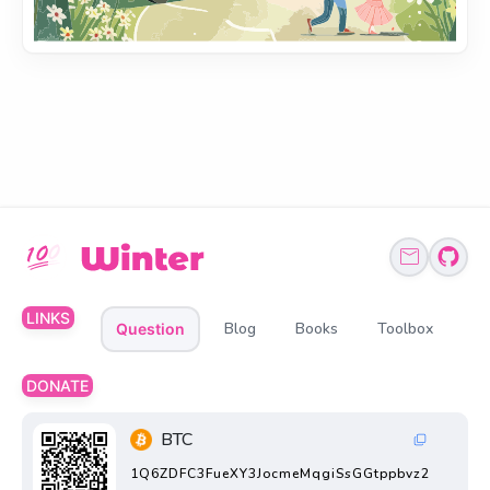
LINKS
Blog
Books
Toolbox
Question
DONATE
BTC
1Q6ZDFC3FueXY3JocmeMqgiSsGGtppbvz2