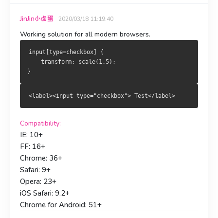
JinJin小卤蛋
2020/03/18 11:19:40
Working solution for all modern browsers.
input[type=checkbox] {
    transform: scale(1.5);
}
<label><input type="checkbox"> Test</label>
Compatibility:
IE: 10+
FF: 16+
Chrome: 36+
Safari: 9+
Opera: 23+
iOS Safari: 9.2+
Chrome for Android: 51+