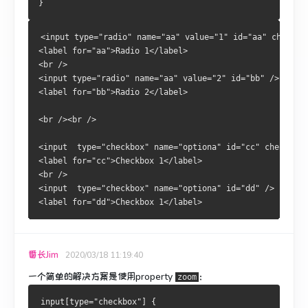
}
<input type="radio" name="aa" value="1" id="aa" checked
<label for="aa">Radio 1</label>
<br />
<input type="radio" name="aa" value="2" id="bb" /> 
<label for="bb">Radio 2</label>
<br /><br />
<input  type="checkbox" name="optiona" id="cc" checked /
<label for="cc">Checkbox 1</label>
<br />
<input  type="checkbox" name="optiona" id="dd" /> 
<label for="dd">Checkbox 1</label>
番长Jim
2020/03/18 11:19:40
一个简单的解决方案是使用property
：
zoom
input[type="checkbox"] {