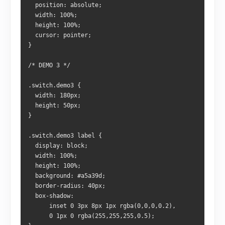
  position: absolute;
  width: 100%;
  height: 100%;
  cursor: pointer;
}
/* DEMO 3 */
.switch.demo3 {
  width: 180px;
  height: 50px;
}
.switch.demo3 label {
  display: block;
  width: 100%;
  height: 100%;
  background: #a5a39d;
  border-radius: 40px;
  box-shadow:
      inset 0 3px 8px 1px rgba(0,0,0,0.2),
      0 1px 0 rgba(255,255,255,0.5);