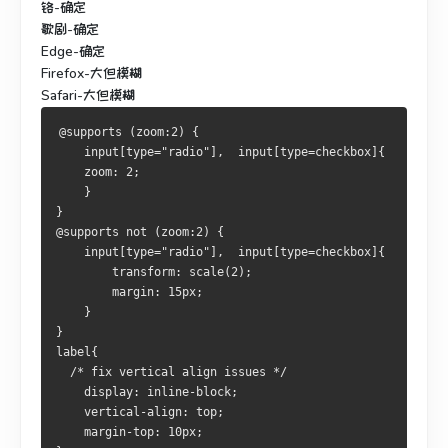
铬-确定
歌剧-确定
Edge-确定
Firefox-大但模糊
Safari-大但模糊
@supports (zoom:2) {
	input[type="radio"],  input[type=checkbox]{
	zoom: 2;
	}
}
@supports not (zoom:2) {
	input[type="radio"],  input[type=checkbox]{
		transform: scale(2);
		margin: 15px;
	}
}
label{
  /* fix vertical align issues */
	display: inline-block;
	vertical-align: top;
	margin-top: 10px;