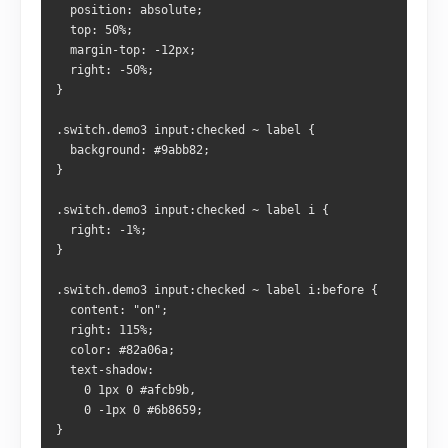
  position: absolute;
  top: 50%;
  margin-top: -12px;
  right: -50%;
}
.switch.demo3 input:checked ~ label {
  background: #9abb82;
}
.switch.demo3 input:checked ~ label i {
  right: -1%;
}
.switch.demo3 input:checked ~ label i:before {
  content: "on";
  right: 115%;
  color: #82a06a;
  text-shadow: 
    0 1px 0 #afcb9b,
    0 -1px 0 #6b8659;
}