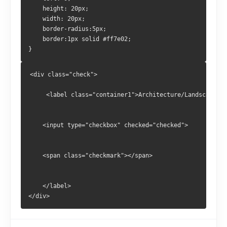
    height: 20px;
    width: 20px;
    border-radius:5px;
    border:1px solid #ff7e02;
}
<div class="check">
     <label class="container1">Architecture/Landscape
    <input type="checkbox" checked="checked">
    <span class="checkmark"></span>
	</label>
</div>