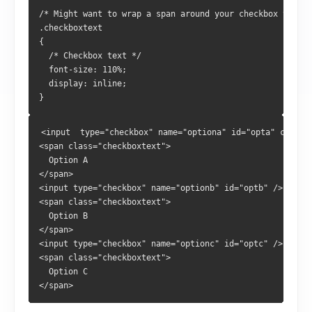
/* Might want to wrap a span around your checkbox text *
.checkboxtext
{
  /* Checkbox text */
  font-size: 110%;
  display: inline;
}
<input  type="checkbox" name="optiona" id="opta" checke
<span class="checkboxtext">
  Option A
</span>
<input type="checkbox" name="optionb" id="optb" />
<span class="checkboxtext">
  Option B
</span>
<input type="checkbox" name="optionc" id="optc" />
<span class="checkboxtext">
  Option C
</span>