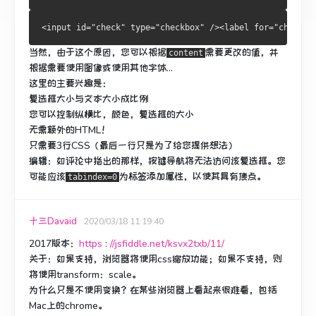
<input id="check" type="checkbox" /><label for="check">
当然，由于这个原因，您可以根据
需要
更改的值，并
content
根据需要使用图像或使用其他字体...
这里的主要兴趣是：
复选框大小与文本大小成比例
您可以控制纵横比，颜色，复选框的大小
无需额外的HTML！
只需要3行CSS（最后一行只是为了给您提供想法）
编辑
：如评论中指出的那样，按键导航将无法访问该复选框。
您
可能应该
为标签
添加
属性，以使其具有焦点。
tabindex=0
十三Davaid
2020/03/18 11:19:40
2017版本
：
https
:
//jsfiddle.net/ksvx2txb/11/
关于
：如果支持，浏览器将使用css缩放功能；如果不支持，则
将使用transform：scale。
为什么只是不使用变换？
在某些浏览器上看起来很难看，包括
Mac上的chrome。