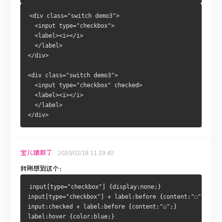
<div class="switch demo3">
  <input type="checkbox">
  <label><i></i>
  </label>
</div>
<div class="switch demo3">
  <input type="checkbox" checked>
  <label><i></i>
  </label>
</div>
宝儿猿斯丁
2020/03/18 11:19:40
我刚想到这个：
input[type="checkbox"] {display:none;}
input[type="checkbox"] + label:before {content:"☐";}
input:checked + label:before {content:"☑";}
label:hover {color:blue;}