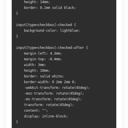
    height: 14mm;
    border: 0.1mm solid black;
}
input[type=checkbox]:checked {
    background-color: lightblue;
}
input[type=checkbox]:checked:after {
    margin-left: 4.3mm;
    margin-top: -0.4mm;
    width: 3mm;
    height: 10mm;
    border: solid white;
    border-width: 0 2mm 2mm 0;
    -webkit-transform: rotate(45deg);
    -moz-transform: rotate(45deg);
    -ms-transform: rotate(45deg);
    transform: rotate(45deg);
    content: "";
    display: inline-block;
}