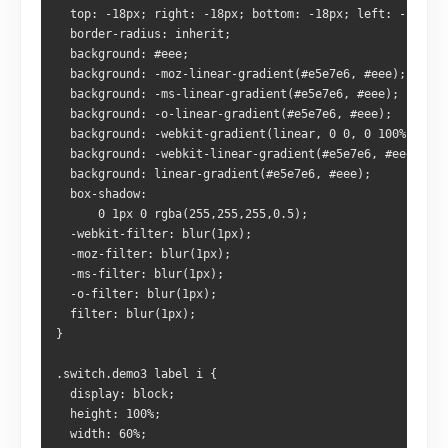
  top: -18px; right: -18px; bottom: -18px; left: -18px;
  border-radius: inherit;
  background: #eee;
  background: -moz-linear-gradient(#e5e7e6, #eee);
  background: -ms-linear-gradient(#e5e7e6, #eee);
  background: -o-linear-gradient(#e5e7e6, #eee);
  background: -webkit-gradient(linear, 0 0, 0 100%, from
  background: -webkit-linear-gradient(#e5e7e6, #eee);
  background: linear-gradient(#e5e7e6, #eee);
  box-shadow:
      0 1px 0 rgba(255,255,255,0.5);
  -webkit-filter: blur(1px);
  -moz-filter: blur(1px);
  -ms-filter: blur(1px);
  -o-filter: blur(1px);
  filter: blur(1px);
}
.switch.demo3 label i {
  display: block;
  height: 100%;
  width: 60%;