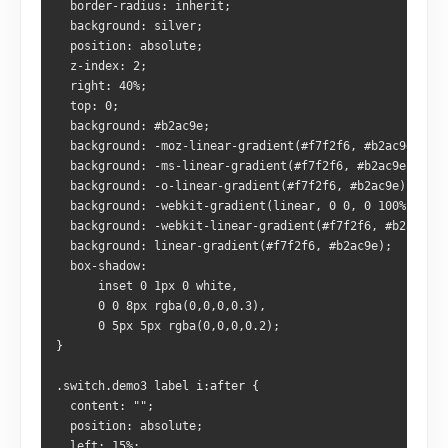
  border-radius: inherit;
  background: silver;
  position: absolute;
  z-index: 2;
  right: 40%;
  top: 0;
  background: #b2ac9e;
  background: -moz-linear-gradient(#f7f2f6, #b2ac9e);
  background: -ms-linear-gradient(#f7f2f6, #b2ac9e);
  background: -o-linear-gradient(#f7f2f6, #b2ac9e);
  background: -webkit-gradient(linear, 0 0, 0 100%, from
  background: -webkit-linear-gradient(#f7f2f6, #b2ac9e);
  background: linear-gradient(#f7f2f6, #b2ac9e);
  box-shadow:
      inset 0 1px 0 white,
      0 0 8px rgba(0,0,0,0.3),
      0 5px 5px rgba(0,0,0,0.2);
}
.switch.demo3 label i:after {
  content: "";
  position: absolute;
  left: 15%;