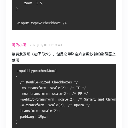
    zoom: 1.5;
}
<input type="checkbox" />
阿飞小哥
2020/03/18 11:19:40
这有点丑陋（由于放大），但是它可以在大多数较新的浏览器上
使用：
input[type=checkbox]
{
  /* Double-sized Checkboxes */
  -ms-transform: scale(2); /* IE */
  -moz-transform: scale(2); /* FF */
  -webkit-transform: scale(2); /* Safari and Chrome */
  -o-transform: scale(2); /* Opera */
  transform: scale(2);
  padding: 10px;
}