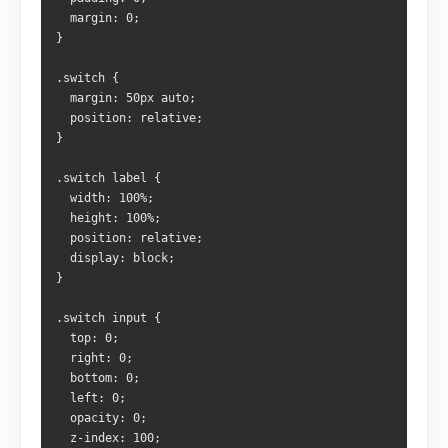
  margin: 0;
}
.switch {
  margin: 50px auto;
  position: relative;
}
.switch label {
  width: 100%;
  height: 100%;
  position: relative;
  display: block;
}
.switch input {
  top: 0; 
  right: 0; 
  bottom: 0; 
  left: 0;
  opacity: 0;
  z-index: 100;