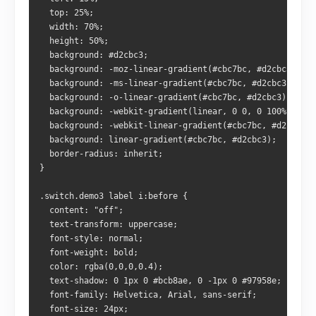
  top: 25%;
  width: 70%;
  height: 50%;
  background: #d2cbc3;
  background: -moz-linear-gradient(#cbc7bc, #d2cbc3);
  background: -ms-linear-gradient(#cbc7bc, #d2cbc3);
  background: -o-linear-gradient(#cbc7bc, #d2cbc3);
  background: -webkit-gradient(linear, 0 0, 0 100%, from
  background: -webkit-linear-gradient(#cbc7bc, #d2cbc3);
  background: linear-gradient(#cbc7bc, #d2cbc3);
  border-radius: inherit;
}
.switch.demo3 label i:before {
  content: "off";
  text-transform: uppercase;
  font-style: normal;
  font-weight: bold;
  color: rgba(0,0,0,0.4);
  text-shadow: 0 1px 0 #bcb8ae, 0 -1px 0 #97958e;
  font-family: Helvetica, Arial, sans-serif;
  font-size: 24px;