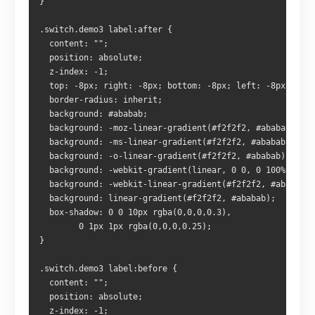
}
.switch.demo3 label:after {
  content: "";
  position: absolute;
  z-index: -1;
  top: -8px; right: -8px; bottom: -8px; left: -8px;
  border-radius: inherit;
  background: #ababab;
  background: -moz-linear-gradient(#f2f2f2, #ababab);
  background: -ms-linear-gradient(#f2f2f2, #ababab);
  background: -o-linear-gradient(#f2f2f2, #ababab);
  background: -webkit-gradient(linear, 0 0, 0 100%, from
  background: -webkit-linear-gradient(#f2f2f2, #ababab);
  background: linear-gradient(#f2f2f2, #ababab);
  box-shadow: 0 0 10px rgba(0,0,0,0.3),
        0 1px 1px rgba(0,0,0,0.25);
}
.switch.demo3 label:before {
  content: "";
  position: absolute;
  z-index: -1;