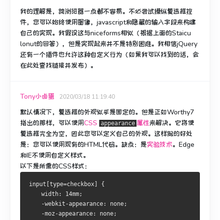
我的理解是，跨浏览器一点都不容易。
不必尝试操纵复选框控
件，您可以始终使用图像，javascript和隐藏的输入字段来构建
自己的实现。
我假设这与niceforms相似（根据上面的Staicu
lonut的回答），但是实现起来并不是特别困难。
我相信jQuery
还有一个插件也允许这种自定义行为（如果我可以找到的话，会
在此处查找链接并发布）。
Tony小卤蛋
2020/03/18 11:19:40
默认情况下，复选框的外观似乎是固定的。
但是正如Worthy7
指出的那样，可以使用
CSS
属性
来解决
。
它将使
appearance
复选框完全为空，因此您可以定义自己的外观。
这样做的好处
是：您可以使用现有的HTML代码。
缺点：是
实验技术
。
Edge
和IE不使用自定义样式。
以下是所需的CSS样式：
input[type=checkbox] {
    width: 14mm;
    -webkit-appearance: none;
    -moz-appearance: none;