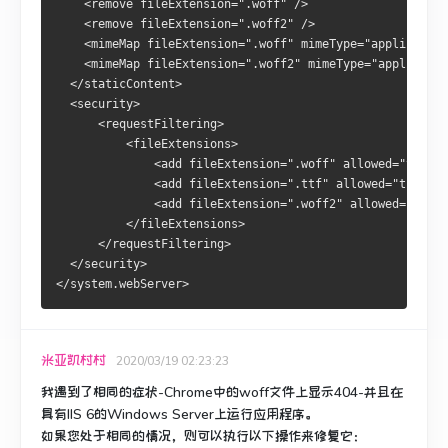
    <remove fileExtension=".woff" />
    <remove fileExtension=".woff2" />
    <mimeMap fileExtension=".woff" mimeType="application
    <mimeMap fileExtension=".woff2" mimeType="applicatio
  </staticContent>
  <security>
      <requestFiltering>
          <fileExtensions>
              <add fileExtension=".woff" allowed="true" 
              <add fileExtension=".ttf" allowed="true" /
              <add fileExtension=".woff2" allowed="true"
          </fileExtensions>
      </requestFiltering>
  </security>    
</system.webServer>
米亚凯村村
2020/03/19 02:23:23
我遇到了相同的症状-Chrome中的woff文件上显示404-并且在
具有IIS 6的Windows Server上运行应用程序。
如果您处于相同的情况，则可以执行以下操作来修复它：