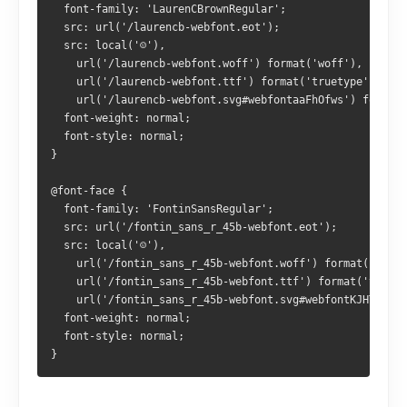
  font-family: 'LaurenCBrownRegular';
  src: url('/laurencb-webfont.eot');
  src: local('☺'), 
    url('/laurencb-webfont.woff') format('woff'), 
    url('/laurencb-webfont.ttf') format('truetype'), 
    url('/laurencb-webfont.svg#webfontaaFhOfws') format(
  font-weight: normal;
  font-style: normal;
}
@font-face {
  font-family: 'FontinSansRegular';
  src: url('/fontin_sans_r_45b-webfont.eot');
  src: local('☺'), 
    url('/fontin_sans_r_45b-webfont.woff') format('woff'
    url('/fontin_sans_r_45b-webfont.ttf') format('truety
    url('/fontin_sans_r_45b-webfont.svg#webfontKJHTwWCi'
  font-weight: normal;
  font-style: normal;
}