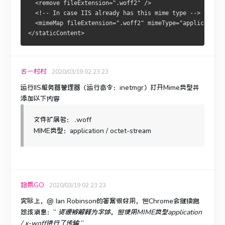
  <remove fileExtension=".woff2" />
  <!-- In case IIS already has this mime type -->
  <mimeMap fileExtension=".woff2" mimeType="application/
</staticContent>
古一村村
2020/03/19 02:23:23
运行IIS服务器管理器（运行命令：inetmgr）打开Mime类型并
添加以下内容
文件扩展名：
.woff
MIME类型
：application / octet-stream
路易GO
2020/03/19 02:23:23
实际上，@ Ian Robinson的答案很好用，但Chrome会继续抱
怨该消息：“
资源被解释为字体，但使用MIME类型application
/ x-woff进行了传输
”