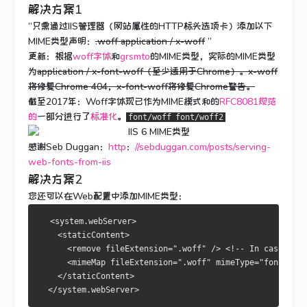
解决方案1
“只需通过IIS管理器（网站属性的HTTP标头选项卡）添加以下
MIME类型声明：
.woff application / x-woff
”
更新：
根据
woff字体
和
grsmto
的MIME类型，实际的MIME类型
为
application / x-font-woff（至少适用于Chrome）。
x-woff
将修复Chrome 404，x-font-woff将修复Chrome警告。
截至2017年
：Woff字体现已作为
MIME模式
和
的
RFC8081规范
的
一部分进行了
标准化
。
font/woff
font/woff2
感谢Seb Duggan：
http
：
//sebduggan.com/posts/serving-
web-fonts-from-iis
解决方案2
您还可以在
Web配置中
添加MIME类型
：
  <system.webServer>
    <staticContent>
      <remove fileExtension=".woff" /> <!-- In case IIS 
      <mimeMap fileExtension=".woff" mimeType="font/woff
    </staticContent>    
  </system.webServer>