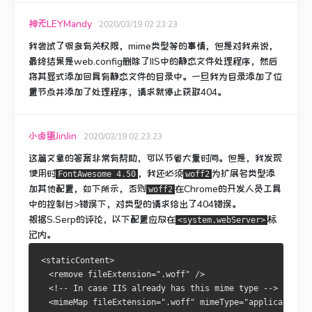
神无LEYMandy
2020/03/19 02:23:23
我尝试了很多有关权限，mime类型等的事情，但是对我来说，
最终结果是web.config删除了IIS中的静态文件处理程序，然后
将其显式添加回具有静态文件的目录中。
一旦我为目录添加了位
置节点并添加了处理程序，请求就停止获取404。
小卤蛋JinJin
2020/03/19 02:23:23
这篇文章的答案非常有帮助，可以节省大量时间。
但是，我发现
使用时
，我还必须
为扩展名类型
添
FontAwesome 4.50
woff2
加其他配置，
如下所示，否则
在Chrome的开发人员工具
woff2
中的控制台>错误下，
对
类型的
请求
给出了404错误。
根据S.Serp的评论，以下配置应放在
标
<system.webServer>
记
内
。
<staticContent>
  <remove fileExtension=".woff" />
  <!-- In case IIS already has this mime type -->
  <mimeMap fileExtension=".woff" mimeType="application/x