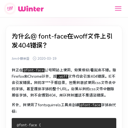
为什么@ font-face在woff文件上引
发404错误？
Jim小胖米亚
2020-03-19
我正在
公司网站上
使用
，效果很好/看起来不错。
除
@font-face
Firefox和Chrome以外，该
文件均
会引发404错误
。
IE不
.woff
会引发错误。
我的字***于根目录，但是我尝试使用css文件夹中
的字体，甚至提供字体的整个URL。
如果从我的css文件中删除
那些字体，我不会得到404，所以我知道这不是语法错误。
另外，我使用了fontsquirrels工具来创建
字体和代
@font-face
码：
@font-face {