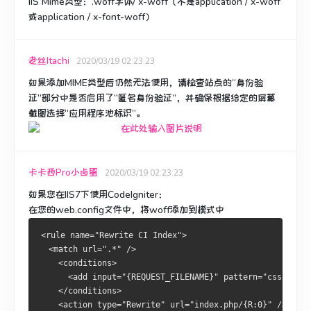
IIS Mime类型：.woff字体/ x-woff（不是application / x-woff
或application / x-font-woff）
老丝Itachi
2020/03/19 02:23:23
如果添加MIME类型后仍然无法使用，请检查站点的“身份验
证”部分中是否启用了“匿名身份验证”，并确保根据给定的屏幕
截图选择“应用程序池标识”。
卡卡西Pro小卤蛋
2020/03/19 02:23:23
如果您在IIS7下使用CodeIgniter：
在您的web.config文件中，将
woff
添加
到
模式中
<rule name="Rewrite CI Index">
  <match url=".*" />
    <conditions>
      <add input="{REQUEST_FILENAME}" pattern="css|js|jp
    </conditions>
    <action type="Rewrite" url="index.php/{R:0}" />