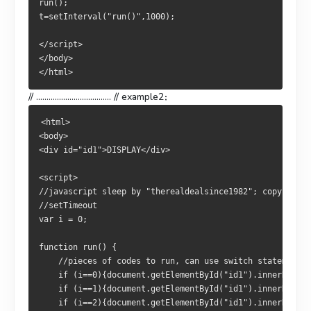
run();
t=setInterval("run()",1000);
</script>
</body>
</html>
// .................................... // example2：
<html>
<body>
<div id="id1">DISPLAY</div>
<script>
//javascript sleep by "therealdealsince1982"; copyrighte
//setTimeout
var i = 0;
function run() {
    //pieces of codes to run, can use switch statement
    if (i==0){document.getElementById("id1").innerHTML= 
    if (i==1){document.getElementById("id1").innerHTML= 
    if (i==2){document.getElementById("id1").innerHTML= 