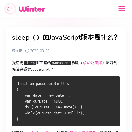
sleep（）的JavaScript版本是什么？
乐米亚
2020-03-09
是否有
比下面的
函数（
从此处获取
）
更好的
sleep
pausecomp
方法来设计
JavaScript
？
function pausecomp(millis)
{
    var date = new Date();
    var curDate = null;
    do { curDate = new Date(); }
    while(curDate-date < millis);
}