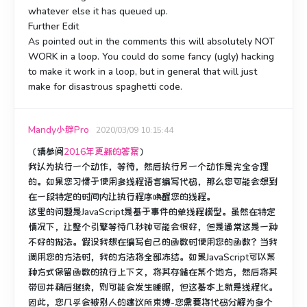
whatever else it has queued up.
Further Edit
As pointed out in the comments this will absolutely NOT
WORK in a loop. You could do some fancy (ugly) hacking
to make it work in a loop, but in general that will just
make for disastrous spaghetti code.
Mandy小胖Pro
2020/03/09 10:15:44
（请参阅
2016年更新的答案
）
我认为执行一个动作，等待，然后执行另一个动作是完全合理
的。
如果您习惯于使用多线程语言编写代码，那么您可能会想到
在一段特定的时间内让执行程序唤醒您的线程。
这里的问题是JavaScript是基于事件的单线程模型。
虽然在特定
情况下，让整个引擎等待几秒钟可能会很好，但是通常这是一种
不好的做法。
假设我想在编写自己的函数时使用您的函数？
当我
调用您的方法时，我的方法将全部冻结。
如果JavaScript可以某
种方式保留函数的执行上下文，将其存储在某个地方，然后将其
带回并稍后继续，则可能会发生睡眠，但这基本上就是线程化。
因此，您几乎会被别人的建议所束缚-您需要将代码分解为多个