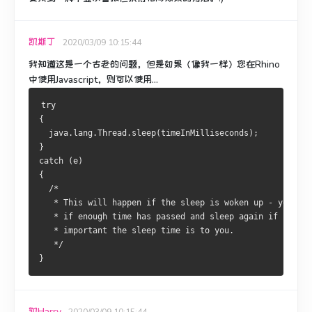
凯斯丁
2020/03/09 10:15:44
我知道这是一个古老的问题，但是如果（像我一样）您在Rhino
中使用Javascript，则可以使用...
try
{
  java.lang.Thread.sleep(timeInMilliseconds);
}
catch (e)
{
  /*
   * This will happen if the sleep is woken up - you mig
   * if enough time has passed and sleep again if not - 
   * important the sleep time is to you.
   */
}
凯Harry
2020/03/09 10:15:44