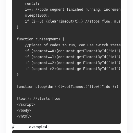
    run(i);
    i++; //code segment finished running, increment i; c
    sleep(1000);
    if (i==5) {clearTimeout(t);} //stops flow, must be a
}
function run(segment) {
    //pieces of codes to run, can use switch statement
    if (segment==0){document.getElementById("id1").inne
    if (segment==1){document.getElementById("id1").inne
    if (segment==2){document.getElementById("id1").inne
    if (segment >2){document.getElementById("id1").inne
}
function sleep(dur) {t=setTimeout("flow()",dur);} //star
flow(); //starts flow
</script>
</body>
</html>
// .............. example4：