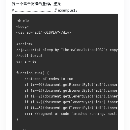
是一个易于阅读的重构。还是...
// ............................................ // example1：
<html>
<body>
<div id="id1">DISPLAY</div>
<script>
//javascript sleep by "therealdealsince1982"; copyrighte
//setInterval
var i = 0;
function run() {
    //pieces of codes to run
    if (i==0){document.getElementById("id1").innerHTML=
    if (i==1){document.getElementById("id1").innerHTML=
    if (i==2){document.getElementById("id1").innerHTML=
    if (i >2){document.getElementById("id1").innerHTML=
    if (i==5){document.getElementById("id1").innerHTML= 
    i++; //segment of code finished running, next...
}