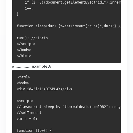
    if (i==3){document.getElementById("id1").innerHTML= 
    i++;
}
function sleep(dur) {t=setTimeout("run()",dur);} //start
run(); //starts
</script>
</body>
</html>
// ................. example3：
<html>
<body>
<div id="id1">DISPLAY</div>
<script>
//javascript sleep by "therealdealsince1982"; copyrighte
//setTimeout
var i = 0;
function flow() {