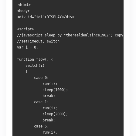
<html>
<body>
<div id="id1">DISPLAY</div>
<script>
//javascript sleep by "therealdealsince1982"; copyrighte
//setTimeout, switch
var i = 0;
function flow() {
    switch(i)
    {
        case 0:
            run(i);
            sleep(1000);
            break;
        case 1:
            run(i);
            sleep(2000);
            break;
        case 5:
            run(i);