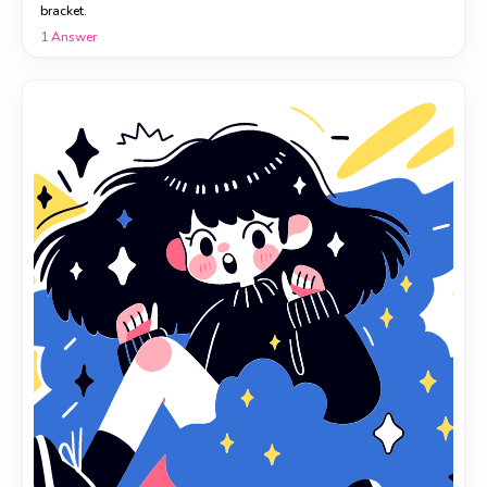
bracket.
1
Answer