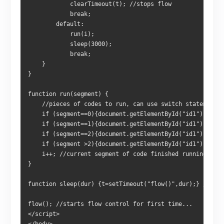
            clearTimeout(t); //stops flow
            break;
        default:
            run(i);
            sleep(3000);
            break;
    }
}
function run(segment) {
    //pieces of codes to run, can use switch statement
    if (segment==0){document.getElementById("id1").inne
    if (segment==1){document.getElementById("id1").inne
    if (segment==2){document.getElementById("id1").inne
    if (segment >2){document.getElementById("id1").inne
    i++; //current segment of code finished running, nex
}
function sleep(dur) {t=setTimeout("flow()",dur);} //star
flow(); //starts flow control for first time...
</script>