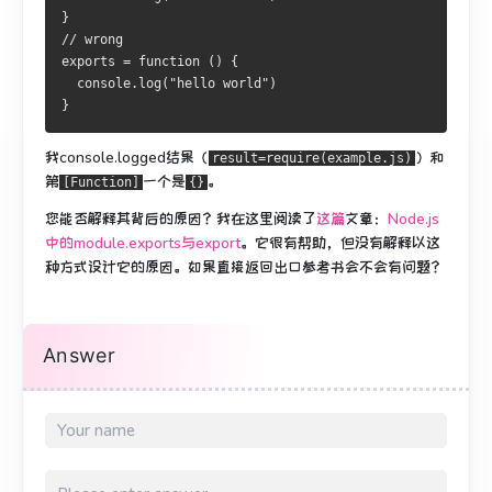
}
// wrong
exports = function () {
  console.log("hello world")
}
我console.logged结果（
）和
result=require(example.js)
第
一个是
。
[Function]
{}
您能否解释其背后的原因？
我在这里阅读了
这篇
文章：
Node.js
中的module.exports与export
。
它很有帮助，但没有解释以这
种方式设计它的原因。
如果直接返回出口参考书会不会有问题？
Answer