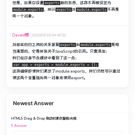
但是，如果你设置
新的东西，这将不再被设定为
exports
，所以
并
不再是
module.exports
exports
module.exports
同一个对象。
Davaid樱
2020/03/19 04:40:02
刘若英的约之间的关系答案
和
是相
exports
module.exports
当清楚的，它是所有关于JavaScript的引用。
只需添加：
我们在许多节点模块中看到了这一点：
var app = exports = module.exports = {};
这将确保即使我们更改了module.exports，我们仍然可以通过
使这两个变量指向同一对象来使用export。
Newest Answer
HTML5 Drag & Drop 拖动时更改图标/光标
5
Answer