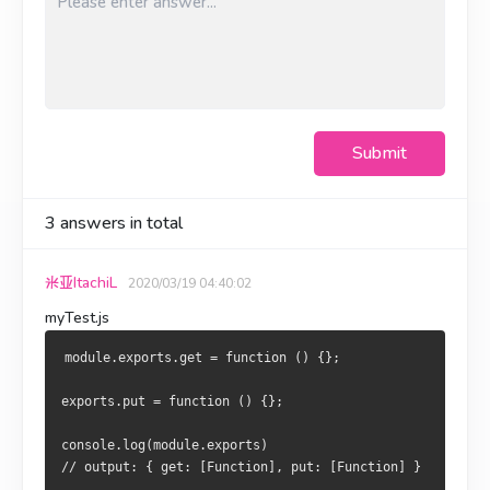
Submit
3
answers in total
米亚ItachiL
2020/03/19 04:40:02
myTest.js
module.exports.get = function () {};
exports.put = function () {};
console.log(module.exports)
// output: { get: [Function], put: [Function] }