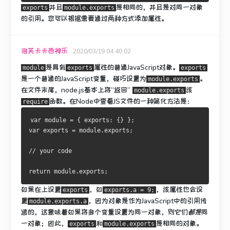
并且
是相同的，并且是对同一对象
exports
module.exports
的引用。
您可以根据需要通过两种方式添加属性。
泡芙卡卡西神乐
2020/03/19 04:40:02
是具有
属性
的普通JavaScript对象
。
module
exports
exports
是一个普通的JavaScript变量，碰巧设置为
。
module.exports
在文件末尾，node.js基本上将“返回”
该
module.exports
函数。
在Node中查看JS文件的一种简化方法是：
require
var module = { exports: {} };
var exports = module.exports;
// your code
return module.exports;
如果在上设置
，如
，该
属性
也会设
exports
exports.a = 9;
置
，因为对象是作为JavaScript中的引用传
module.exports.a
递的，这意味着如果将多个变量设置为同一对象，则它们
都是
同
一对象；
因此，
和
是相同的对象。
exports
module.exports