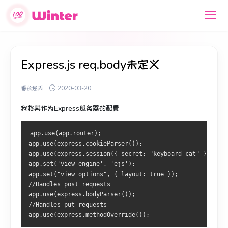
Express.js req.body未定义
番长逆天
2020-03-20
我将其作为Express服务器的配置
app.use(app.router); 
app.use(express.cookieParser());
app.use(express.session({ secret: "keyboard cat" }));
app.set('view engine', 'ejs');
app.set("view options", { layout: true });
//Handles post requests
app.use(express.bodyParser());
//Handles put requests
app.use(express.methodOverride());