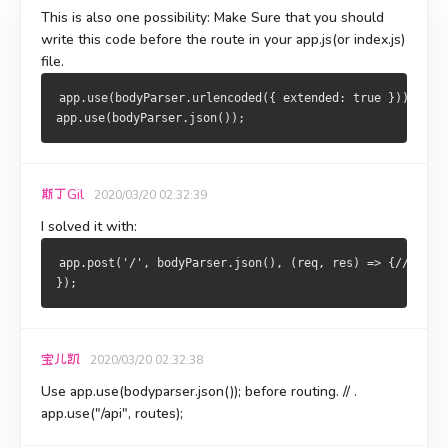
This is also one possibility
: Make Sure that you should
write this code before the route in your app.js(or index.js)
file.
app.use(bodyParser.urlencoded({ extended: true }));
app.use(bodyParser.json());
斯丁Gil
2020/03/20 02:32:39
I solved it with:
app.post('/', bodyParser.json(), (req, res) => {//we ha
});
宝儿凯
2020/03/20 02:32:38
Use
app.use(bodyparser.json());
before routing. // .
app.use("/api", routes);