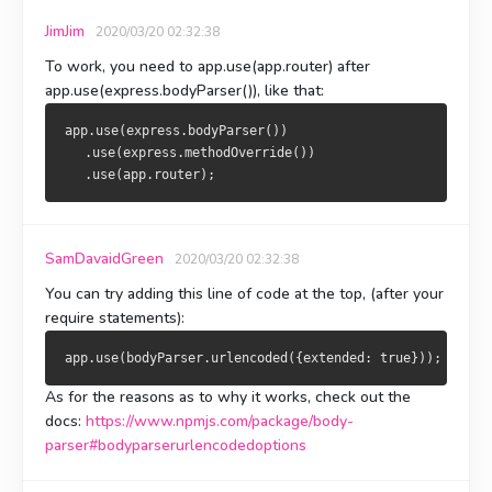
JimJim
2020/03/20 02:32:38
To work, you need to
app.use(app.router)
after
app.use(express.bodyParser())
, like that:
app.use(express.bodyParser())
   .use(express.methodOverride())
   .use(app.router);
SamDavaidGreen
2020/03/20 02:32:38
You can try adding this line of code at the top, (after your
require statements):
As for the reasons as to why it works, check out the
docs:
https://www.npmjs.com/package/body-
parser#bodyparserurlencodedoptions