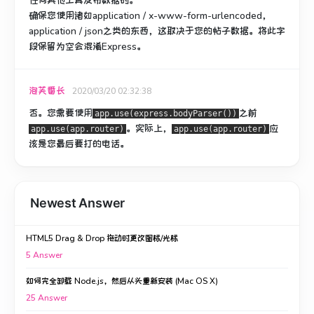
任何其他工具发布数据时。
确保您使用诸如application / x-www-form-urlencoded，
application / json之类的东西，这取决于您的帖子数据。
将此字
段保留为空会混淆Express。
泡芙番长
2020/03/20 02:32:38
否。您需要使用
之前
app.use(express.bodyParser())
。
实际上，
应
app.use(app.router)
app.use(app.router)
该是您最后要打的电话。
Newest Answer
HTML5 Drag & Drop 拖动时更改图标/光标
5
Answer
如何完全卸载 Node.js，然后从头重新安装 (Mac OS X)
25
Answer