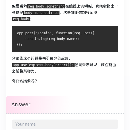
但是当我
在路线上
询问时，仍然
会指出一
req.body.something
些错误
。
这是使用的路线示例
body is undefined
：
req.body
app.post('/admin', function(req, res){
    console.log(req.body.name);
});
我读到这个问题是由于缺少引起的，
但是如您所见，我在路由
app.use(express.bodyParser());
之前将其称为。
有什么线索吗？
Answer