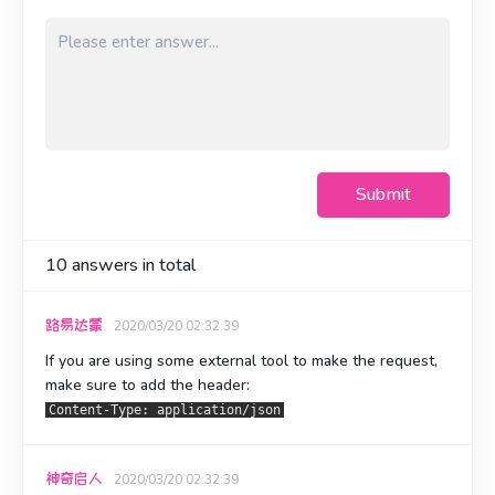
Submit
10
answers in total
路易达蒙
2020/03/20 02:32:39
If you are using some external tool to make the request,
make sure to add the header:
Content-Type: application/json
神奇启人
2020/03/20 02:32:39