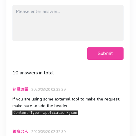
Submit
10
answers in total
路易达蒙
2020/03/20 02:32:39
If you are using some external tool to make the request,
make sure to add the header:
Content-Type: application/json
神奇启人
2020/03/20 02:32:39