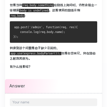
但是当我
在路线上
询问时，仍然
会指出一
req.body.something
些错误
。
这是使用的路线示例
body is undefined
：
req.body
app.post('/admin', function(req, res){
    console.log(req.body.name);
});
我读到这个问题是由于缺少引起的，
但是如您所见，我在路由
app.use(express.bodyParser());
之前将其称为。
有什么线索吗？
Answer