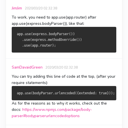
JimJim
2020/03/20 02:32:38
To work, you need to
app.use(app.router)
after
app.use(express.bodyParser())
, like that:
app.use(express.bodyParser())
   .use(express.methodOverride())
   .use(app.router);
SamDavaidGreen
2020/03/20 02:32:38
You can try adding this line of code at the top, (after your
require statements):
As for the reasons as to why it works, check out the
docs:
https://www.npmjs.com/package/body-
parser#bodyparserurlencodedoptions