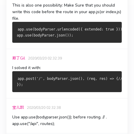
This is also one possibility
: Make Sure that you should
write this code before the route in your app.js(or index.js)
file.
app.use(bodyParser.urlencoded({ extended: true }));
app.use(bodyParser.json());
斯丁Gil
2020/03/20 02:32:39
I solved it with:
app.post('/', bodyParser.json(), (req, res) => {//we ha
});
宝儿凯
2020/03/20 02:32:38
Use
app.use(bodyparser.json());
before routing. // .
app.use("/api", routes);