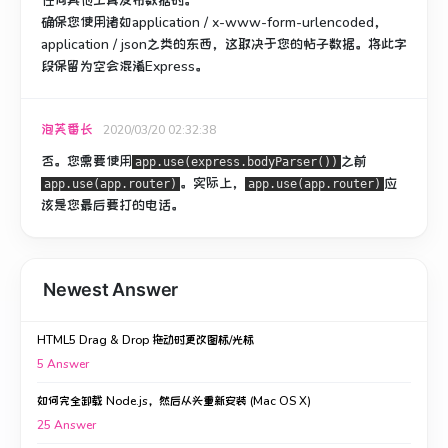
任何其他工具发布数据时。
确保您使用诸如application / x-www-form-urlencoded，
application / json之类的东西，这取决于您的帖子数据。
将此字
段保留为空会混淆Express。
泡芙番长
2020/03/20 02:32:38
否。您需要使用
之前
app.use(express.bodyParser())
。
实际上，
应
app.use(app.router)
app.use(app.router)
该是您最后要打的电话。
Newest Answer
HTML5 Drag & Drop 拖动时更改图标/光标
5
Answer
如何完全卸载 Node.js，然后从头重新安装 (Mac OS X)
25
Answer