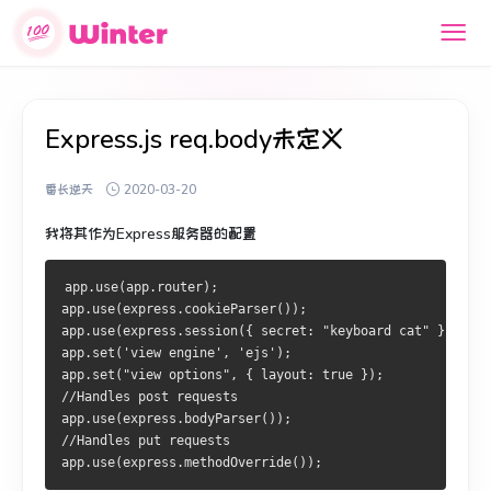
Express.js req.body未定义
番长逆天
2020-03-20
我将其作为Express服务器的配置
app.use(app.router); 
app.use(express.cookieParser());
app.use(express.session({ secret: "keyboard cat" }));
app.set('view engine', 'ejs');
app.set("view options", { layout: true });
//Handles post requests
app.use(express.bodyParser());
//Handles put requests
app.use(express.methodOverride());