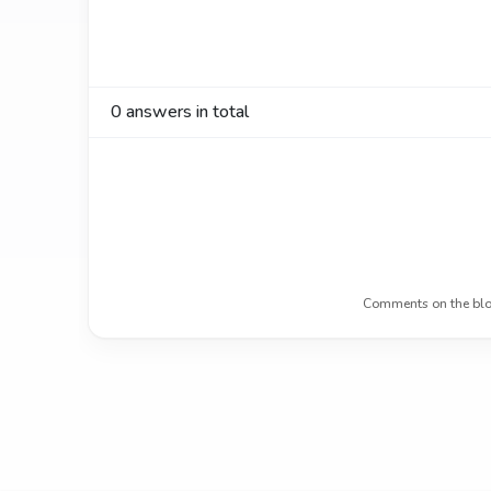
0
answers in total
Comments on the blo