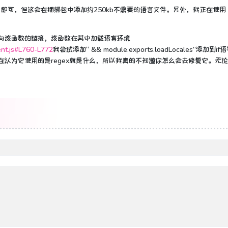
t'）即可，但这会在捆绑包中添加约250kb不需要的语言文件。
另外，我正在使用
指向该函数的链接，该函数在其中加载语言环境
nt.js#L760-L772
我尝试添加“ && module.exports.loadLocales”添加到i
现在认为它使用的是regex就是什么，所以我真的不知道你怎么会去修复它。
无论