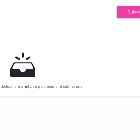
Subm
ckchain are empty, so go ahead and submit one