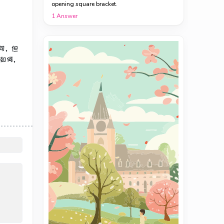
opening square bracket.
1
Answer
f语句，但
如何，