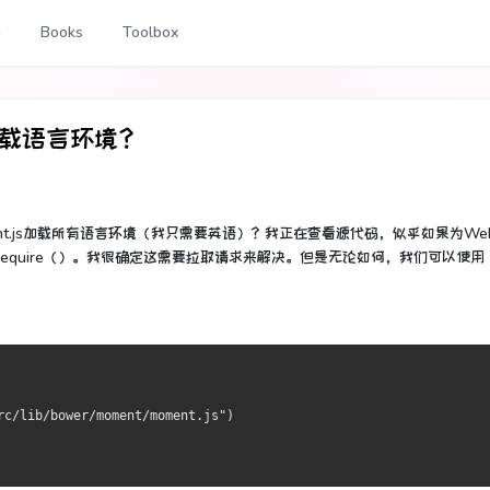
g
Books
Toolbox
k加载语言环境？
nt.js加载所有语言环境（我只需要英语）？
我正在查看源代码，似乎如果为Web
quire（）。
我很确定这需要拉取请求来解决。
但是无论如何，我们可以使用
rc/lib/bower/moment/moment.js")