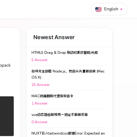
English
Newest Answer
HTML5 Drag & Drop 拖动时更改图标/光标
5
Answer
pack
如何完全卸载 Node.js，然后从头重新安装 (Mac
OS X)
25
Answer
MAC终端删除代理有效命令
1
Answer
vue动态路由跳转同一地址不刷新页面
0
Answer
NUXT引入tailwindcss报错Error: Expected an