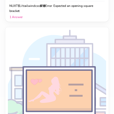
NUXT引入tailwindcss报错Error: Expected an opening square
bracket.
1
Answer