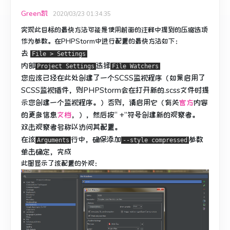
Green凯
2020/03/23 01:34:35
实现此目标的最快方法可能是使用前面的注释中提到的压缩选项
作为参数。
在PHPStorm中进行配置的最快方法如下：
去
File > Settings
内部
选择
Project Settings
File Watchers
您应该已经在此处创建了一个SCSS监视程序（如果启用了
SCSS监视插件，则PHPStorm会在打开新的.scss文件时提
示您创建一个监视程序。）否则，请启用它（有关
官方
内容
的更多信息
文档
，），然后按“ +”符号创建新的观察者。
双击观察者名称以访问其配置。
在该
行中，确保添加
参数
Arguments
--style compressed
单击确定，完成
此图显示了该配置的外观：