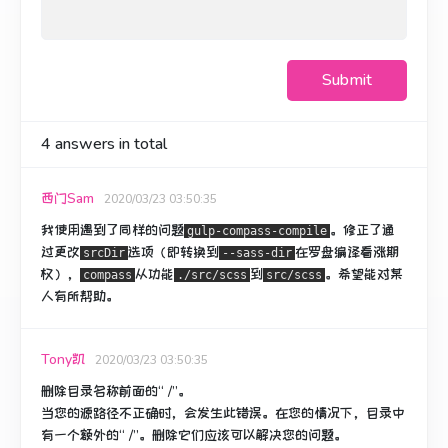
Submit
4
answers in total
西门Sam
2020/03/23 03:50:35
我使用遇到了同样的问题
。
修正了通
gulp-compass-compile
过更改
选项（即转换到
在罗盘编译看涨期
srcDir
--sass-dir
权），
从功能
到
。
希望能对某
compass
./src/scss
src/scss
人有所帮助。
Tony凯
2020/03/23 03:50:35
删除目录名称前面的“ /”。
当您的源路径不正确时，会发生此错误。
在您的情况下，目录中
有一个额外的“ /”。
删除它们应该可以解决您的问题。