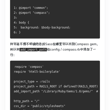
1: @import "common";
2: @import "compass";
3: 
4: body { 
5:  background: $body-background; 
6: }
我可能不得不明确地告诉Sass在哪里可以找到Compass gem，
所以我
在config / compass.rb中
添加了
一
add_import_path
行：
require 'compass'
require 'html5-boilerplate'
project_type = :rails
project_path = RAILS_ROOT if defined?(RAILS_ROOT)
add_import_path "/Library/Ruby/Gems/1.8/gems/"  # unfort
http_path = "/"
css_dir = "public/stylesheets"