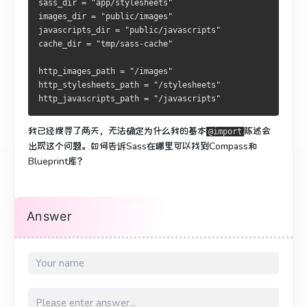
sass_dir = "app/stylesheets"
images_dir = "public/images"
javascripts_dir = "public/javascripts"
cache_dir = "tmp/sass-cache"
http_images_path = "/images"
http_stylesheets_path = "/stylesheets"
http_javascripts_path = "/javascripts"
我已经搜寻了两天，无法确定为什么我的基本
陈述会
@import
出现这个问题
。
如何告诉Sass在哪里可以找到Compass和
Blueprint库？
Answer