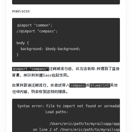
main.scss
@import "common";
//@import "compass";
body { 
  background: $body-background; 
}
注释掉
该
行后，此方法有效-我得到了蓝色
@import "compass"
背景，所以我知道Sass在起作用。
如果我取消注释该行，并尝试导入
或
其他
compass
blueprint
任何内容，则会收到这样的错误。
Syntax error: File to import not found or unreadable: c
              Load paths:
                /Users/eric/path/to/myrailsapp/app/style
        on line 2 of /Users/eric/path/to/myrailsapp/app/