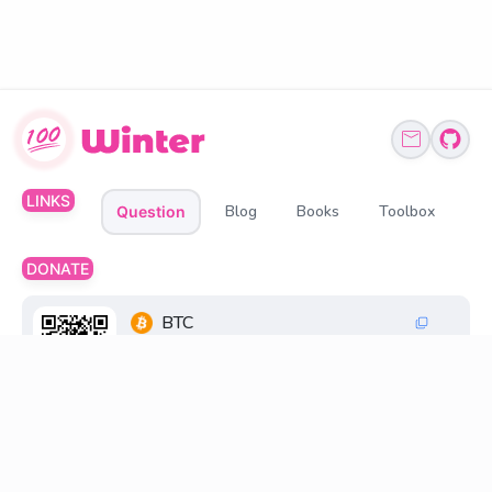
LINKS
Blog
Books
Toolbox
Question
DONATE
BTC
1Q6ZDFC3FueXY3JocmeMqgiSsGGtppbvz2
ETH、BNB、USDT
0xff6FC30033269845d196cB48F6a0660598D2
18D8