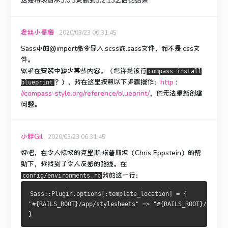
这是将项目从3.0.3更新到3.2.13之后的结果
老丝小哥梅
2020/03/23 06:31:45
Sass中的@import命令导入.scss或.sass文件，而不是.css文
件。
似乎在安装中缺少某些内容。
（也许是该行
compass install
？），我在这里按照以下步骤操作：
http
:
blueprint
//compass-style.org/reference/blueprint/
，但无法重新创建
问题。
小胖Gil
2020/03/23 06:31:45
好吧，在令人惊叹的克里斯·埃普斯坦（Chris Eppstein）的帮
助下，我找到了令人反感的路线。
在
我的这一行：
config/environments.rb
Sass::Plugin.options[:template_location] = {
"#{RAILS_ROOT}/app/stylesheets" => "#{RAILS_ROOT}/public
}