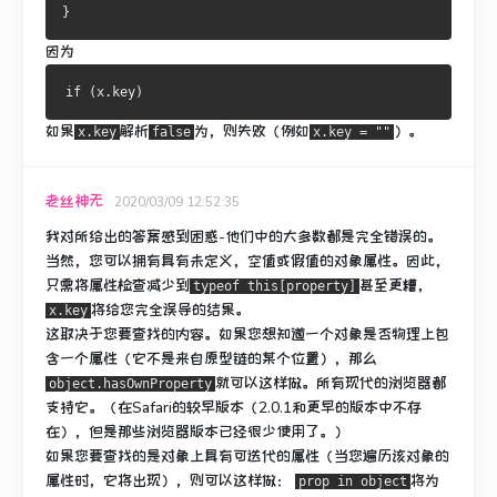
}
因为
如果
解析
为，
则失败
（例如
）。
x.key
false
x.key = ""
老丝神无
2020/03/09 12:52:35
我对所给出的答案感到困惑-他们中的大多数都是完全错误的。
当然，您可以拥有具有未定义，空值或假值的对象属性。
因此，
只需将属性检查减少到
甚至更糟，
typeof this[property]
将给您完全误导的结果。
x.key
这取决于您要查找的内容。
如果您想知道一个对象是否物理上包
含一个属性（它不是来自原型链的某个位置），那么
就可以这样做。
所有现代的浏览器都
object.hasOwnProperty
支持它。
（在Safari的较早版本（2.0.1和更早的版本中不存
在），但是那些浏览器版本已经很少使用了。）
如果您要查找的是对象上具有可迭代的属性（当您遍历该对象的
属性时，它将出现），则可以这样做：
将为
prop in object