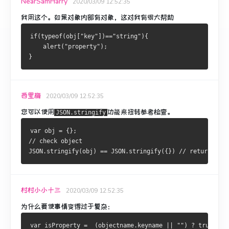
NearSamHarry
2020/03/09 12:52:35
我用这个。
如果对象内部有对象，这对我有很大帮助
if(typeof(obj["key"])=="string"){
    alert("property");
}
西里梅
2020/03/09 12:52:35
您可以使用
功能来扭转参考检查。
JSON.stringify
var obj = {};
// check object
JSON.stringify(obj) == JSON.stringify({}) // return true
村村小小十三
2020/03/09 12:52:35
为什么要使事情变得过于复杂：