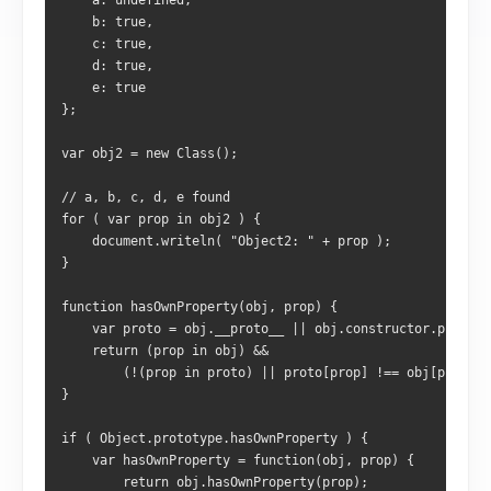
    a: undefined,
    b: true,
    c: true,
    d: true,
    e: true
};
var obj2 = new Class();
// a, b, c, d, e found
for ( var prop in obj2 ) {
    document.writeln( "Object2: " + prop );
}
function hasOwnProperty(obj, prop) {
    var proto = obj.__proto__ || obj.constructor.prototy
    return (prop in obj) &&
        (!(prop in proto) || proto[prop] !== obj[prop]);
}
if ( Object.prototype.hasOwnProperty ) {
    var hasOwnProperty = function(obj, prop) {
        return obj.hasOwnProperty(prop);