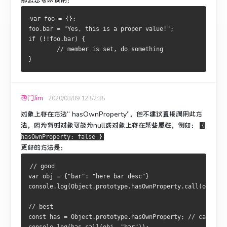
那么您可以使用：
var foo = {};
foo.bar = "Yes, this is a proper value!";
if (!!foo.bar) {
        // member is set, do something
}
西门Jim
2020/03/09 12:52:35
对象上存在方法“ hasOwnProperty”，但不建议直接调用此方
法，因为有时对象可能为null或对象上存在某些属性，例如：
{
hasOwnProperty: false }
更好的方法是：
// good
var obj = {"bar": "here bar desc"}
console.log(Object.prototype.hasOwnProperty.call(obj, "b
// best
const has = Object.prototype.hasOwnProperty; // cache th