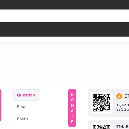
DONATE
Question
B
1Q6ZD
Blog
SsGGt
Books
ETH、B