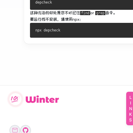
这种方法的好处是您不必记住
or
命令。
find
grep
要运行
而不安装，请
使用npx：
LINKS