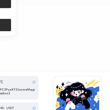
TC
FC3FueXY3JocmeMqgi
ppbvz2
NB、USDT