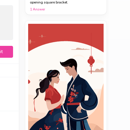
opening square bracket.
1
Answer
it