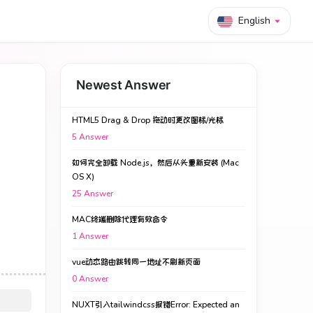
English
Newest Answer
HTML5 Drag & Drop 拖动时更改图标/光标
5
Answer
如何完全卸载 Node.js，然后从头重新安装 (Mac
OS X)
25
Answer
MAC终端删除代理有效命令
1
Answer
vue动态路由跳转同一地址不刷新页面
0
Answer
NUXT引入tailwindcss报错Error: Expected an