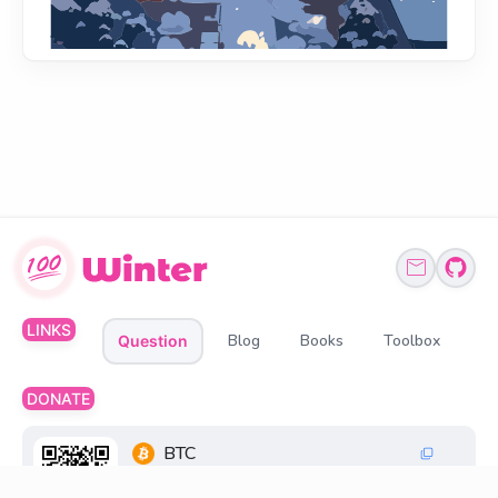
LINKS
Blog
Books
Toolbox
Question
DONATE
BTC
1Q6ZDFC3FueXY3JocmeMqgiSsGGtppbvz2