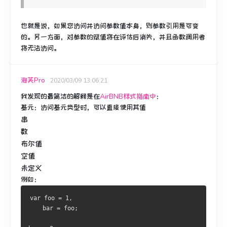
也就是说，如果您访问并访问参数值本身，则参数引用是可变
的。
另一方面，对参数的赋值将在评估后消失，并且函数调用者
将无法访问。
泡芙Pro
2020/03/09 13:06:21
我发现的最简洁的解释是在
AirBNB样式指南中
：
基元
：访问基元类型时，可以直接使用其值
串
数
布尔值
空值
未定义
例如：
var foo = 1,
    bar = foo;