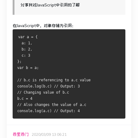
分享我对JavaScript中引用的了解
在JavaScript中，
对象
存储为引用：
var a = {
  a: 1,
  b: 2,
  c: 3
};
var b = a;
// b.c is referencing to a.c value
console.log(b.c) // Output: 3
// Changing value of b.c
b.c = 4
// Also changes the value of a.c
console.log(a.c) // Output: 4
西里西门
2020/03/09 13:06:21