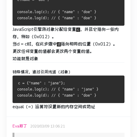
console.log(c); // { "name" : "doe" }
console.log(d); // { "name" : "doe" }
JavaScript引擎将对象分配给变量
，并且它指向一些内
c
存，例如（0x012）。
当d = c时，在此步骤中
指向相同的位置（0x012）。
d
更改任何变量的值都会更改两个变量的值。
功能就是对象
特殊情况，通过引用传递（对象）
c = {"name" : "jane"};
console.log(c); // { "name" : "jane" }
console.log(d); // { "name" : "doe" }
equal（=）运算符设置新的内存空间或地址
Eva斯丁
2020/03/09 13:06:21