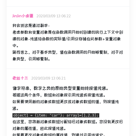
JinJin小卤蛋
2020/03/09 13:06:22
我会说这是通过副本-
考虑参数和变量对象是在函数调用开始时创建的执行上下文中创
建的对象-传递给函数的实际值/引用仅存储在此参数+变量对象
中。
简而言之，对于基本类型，值在函数调用的开始被复制，对于对
象类型，引用被复制。
老丝十三
2020/03/09 13:06:21
像字符串，数字之类的原始类型变量始终按值传递。
根据这两个条件，数组和对象按引用传递或按值传递。
如果要使用新的对象或数组更改该对象或数组的值，则按值传
递。
object1 = {item: "car"}; array1=[1,2,3];
在这里，您将新对象或数组分配给旧对象或数组。您没有更改旧
对象的属性值，因此按值传递。
如果要更改对象或数组的属性值，则通过引用传递它。