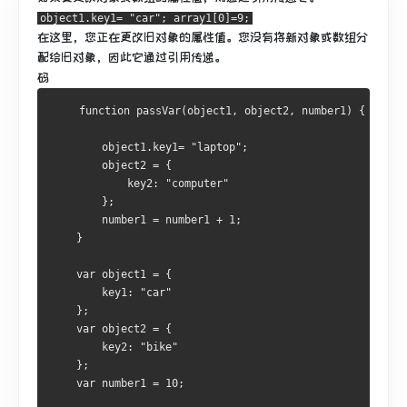
object1.key1= "car"; array1[0]=9;
在这里，您正在更改旧对象的属性值。您没有将新对象或数组分
配给旧对象，因此它通过引用传递。
码
    function passVar(object1, object2, number1) {
        object1.key1= "laptop";
        object2 = {
            key2: "computer"
        };
        number1 = number1 + 1;
    }
    var object1 = {
        key1: "car"
    };
    var object2 = {
        key2: "bike"
    };
    var number1 = 10;