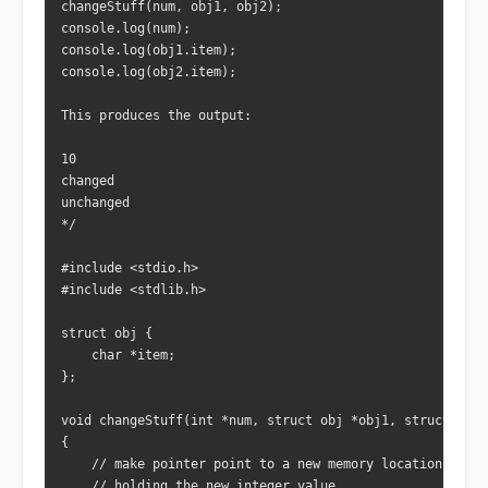
changeStuff(num, obj1, obj2);
console.log(num);
console.log(obj1.item);    
console.log(obj2.item);
This produces the output:
10
changed
unchanged
*/
#include <stdio.h>
#include <stdlib.h>
struct obj {
    char *item;
};
void changeStuff(int *num, struct obj *obj1, struct obj 
{
    // make pointer point to a new memory location
    // holding the new integer value