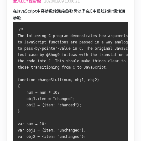
宝儿LEY理查德
2020/03/09 13:06:21
在JavaScript中将参数传递给函数类似于在C中通过指针值传递
参数：
/*
The following C program demonstrates how arguments
to JavaScript functions are passed in a way analogous
to pass-by-pointer-value in C. The original JavaScript
test case by @Shog9 follows with the translation of
the code into C. This should make things clear to
those transitioning from C to JavaScript.
function changeStuff(num, obj1, obj2)
{
    num = num * 10;
    obj1.item = "changed";
    obj2 = {item: "changed"};
}
var num = 10;
var obj1 = {item: "unchanged"};
var obj2 = {item: "unchanged"};