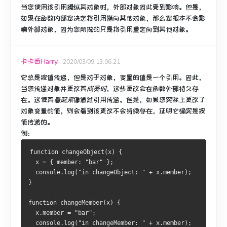
当您使用该引用操纵其对象时，外部对象因此受到影响。
但是，
如果在函数内部您决定将引用指向其他对象，那么您根本不会影
响外部对象，因为您所做的只是将引用重定向到其他对象。
卡卡西Harry
2020/03/09 13:06:21
它总是按值传递，但是对于对象，变量的值是一个引用。
因此，
当您传递对象并更改其
成员时
，这些更改会在函数外部持久存
在。
这使其
看起来
像通过引用传递。
但是，如果您实际上更改了
对象变量的值，则会看到该更改不会持续存在，证明它确实是按
值传递的。
例：
function changeObject(x) {
  x = { member: "bar" };
  console.log("in changeObject: " + x.member);
}
function changeMember(x) {
  x.member = "bar";
  console.log("in changeMember: " + x.member);