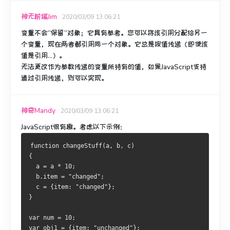
神无前端Jim
2020/03/09 13:06:21
变量不会“保留”对象；
它具有参考。
您可以将该引用分配给另一
个变量，现在两者都引用同一个对象。
它总是按值传递（即使该
值是引用...）。
无法更改作为参数传递的变量所持有的值，如果JavaScript支持
通过引用传递，则可以实现。
神奇Mandy
2020/03/09 13:06:21
JavaScript很有趣。
考虑以下示例：
function changeStuff(a, b, c)
{
  a = a * 10;
  b.item = "changed";
  c = {item: "changed"};
}
var num = 10;
var obj1 = {item: "unchanged"};