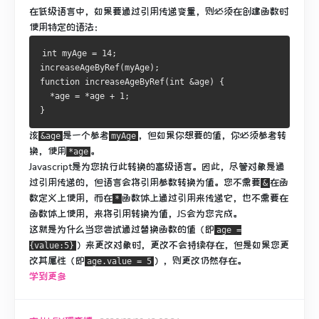
在低级语言中，如果要通过引用传递变量，则必须在创建函数时
使用特定的语法：
int myAge = 14;
increaseAgeByRef(myAge);
function increaseAgeByRef(int &age) {
  *age = *age + 1;
}
该
是一个参考
，但如果你想要的值，你必须参考转
&age
myAge
换，使用
。
*age
Javascript是为您执行此转换的高级语言。
因此，尽管对象是通
过引用传递的，但语言会将引用参数转换为值。
您不需要
在函
&
数定义上
使用
，而在
函数体上
通过引用来传递它，也不需要
在
*
函数体上使用，来将引用转换为值，JS会为您完成。
这就是为什么当您尝试通过替换函数的值（即
age =
）
来更改对象时
，更改不会持续存在，但是如果您更
{value:5}
改其属性（即
），则
更改仍然存在
。
age.value = 5
学到更多