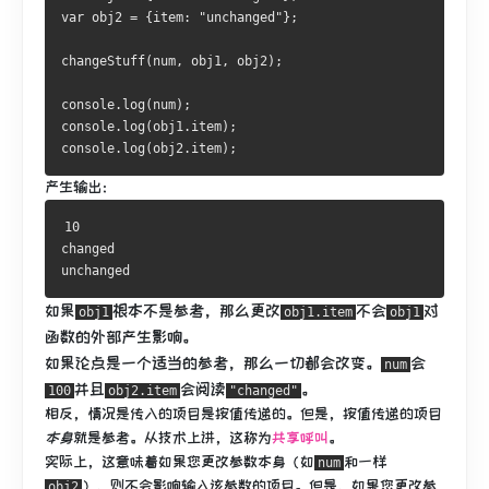
var obj2 = {item: "unchanged"};
changeStuff(num, obj1, obj2);
console.log(num);
console.log(obj1.item);
console.log(obj2.item);
产生输出：
10
changed
unchanged
如果
根本不是参考，那么更改
不会
对
obj1
obj1.item
obj1
函数
的
外部
产生影响
。
如果论点是一个适当的参考，那么一切都会改变。
会
num
并且
会阅读
。
100
obj2.item
"changed"
相反，情况是传入的项目是按值传递的。
但是，按值传递的项目
本身
就是参考。
从技术上讲，这称为
共享呼叫
。
实际上，这意味着如果您更改参数本身（如
和一样
num
），则不会影响输入该参数的项目。
但是，如果您更改
参
obj2