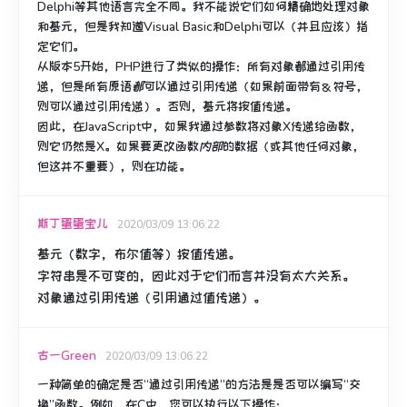
Delphi等其他语言完全不同。
我不能说它们如何精确地处理对象
和基元，但是我知道Visual Basic和Delphi可以（并且应该）指
定它们。
从版本5开始，PHP进行了类似的操作：所有对象都通过引用传
递，但是所有原语
都
可以通过引用传递（如果前面带有＆符号，
则可以通过引用传递）。
否则，基元将按值传递。
因此，在JavaScript中，如果我通过参数将对象X传递给函数，
则它仍然是X。如果要更改
函数
内部
的
数据
（或其他任何对象，
但这并不重要），则在功能。
斯丁蛋蛋宝儿
2020/03/09 13:06:22
基元（数字，布尔值等）按值传递。
字符串是不可变的，因此对于它们而言并没有太大关系。
对象通过引用传递（引用通过值传递）。
古一Green
2020/03/09 13:06:22
一种简单的确定是否“通过引用传递”的方法是是否可以编写“交
换”函数。
例如，在C中，您可以执行以下操作：