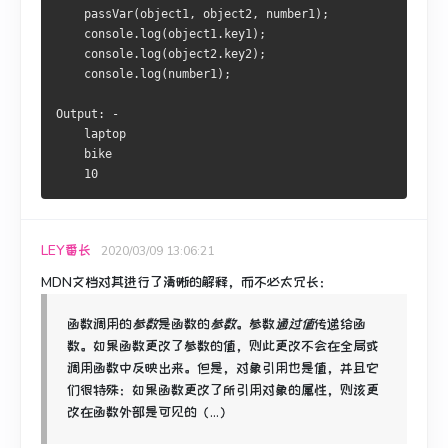
    passVar(object1, object2, number1);
    console.log(object1.key1);
    console.log(object2.key2);
    console.log(number1);
Output: -
    laptop
    bike
    10
LEY番长
2020/03/09 13:06:21
MDN文档对其进行了清晰的解释，而不必太冗长：
函数调用的
参数
是函数的
参数
。
参数
通过值
传递给函
数
。
如果函数更改了参数的值，则此更改不会在全局或
调用函数中反映出来。
但是，对象引用也是值，并且它
们很特殊：如果函数更改了所引用对象的属性，则该更
改在函数外部是可见的（...）