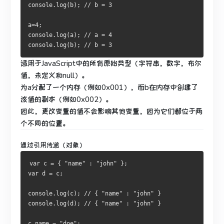
console.log(b); // b = 3
a=4;
console.log(a); // a = 4
console.log(b); // b = 3
适用于JavaScript中的所有原始类型（字符串，数字，布尔
值，未定义和null）。
为a分配了一个内存（例如0x001），而b在内存中创建了
该值的副本（例如0x002）。
因此，更改变量的值不会影响其他变量，因为它们都位于两
个不同的位置。
通过引用传递（对象）
var c = { "name" : "john" };
var d = c;
console.log(c); // { "name" : "john" }
console.log(d); // { "name" : "john" }
c.name = "doe";