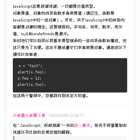
JavaScript总是
按值传递
；
一切都是价值类型。
对象是值，对象的成员函数本身就是值（请记住，函数是
JavaScript中的一流对象）。
另外，关于JavaScript中的所有内
容都是
对象
的概念
；
这是错误的。
字符串，符号，数字，布尔
值，null和undefineds是
基元
。
有时他们可以利用从其基本原型继承的一些成员函数和属性，但
这只是为了方便。
这并不意味着它们本身就是对象。
请尝试以下
操作以供参考：
x = "test";
alert(x.foo);
x.foo = 12;
alert(x.foo);
在这两个警报中，您都将找到未定义的值。
小卤蛋小卤蛋小哥
2020/03/09 13:06:21
在
“ JavaScript：权威指南”
一书的
这一章中
，有
关于按值复制和
传递以及比较的非常详细的解释
。