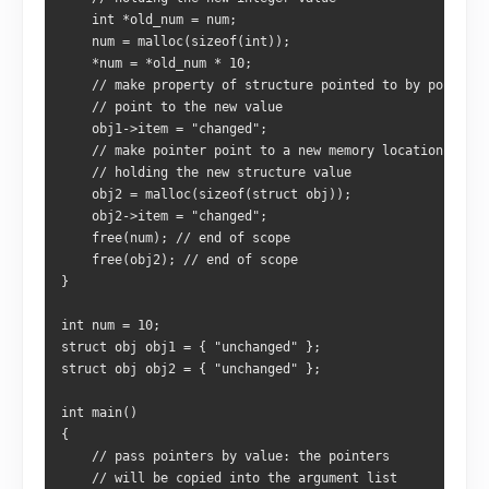
    int *old_num = num;
    num = malloc(sizeof(int));
    *num = *old_num * 10;
    // make property of structure pointed to by pointer
    // point to the new value
    obj1->item = "changed";
    // make pointer point to a new memory location
    // holding the new structure value
    obj2 = malloc(sizeof(struct obj));
    obj2->item = "changed";
    free(num); // end of scope
    free(obj2); // end of scope
}
int num = 10;
struct obj obj1 = { "unchanged" };
struct obj obj2 = { "unchanged" };
int main()
{
    // pass pointers by value: the pointers
    // will be copied into the argument list