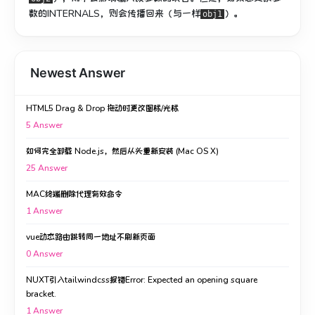
数
的
INTERNALS
，则会传播回来（与一样
）。
obj1
Newest Answer
HTML5 Drag & Drop 拖动时更改图标/光标
5
Answer
如何完全卸载 Node.js，然后从头重新安装 (Mac OS X)
25
Answer
MAC终端删除代理有效命令
1
Answer
vue动态路由跳转同一地址不刷新页面
0
Answer
NUXT引入tailwindcss报错Error: Expected an opening square
bracket.
1
Answer