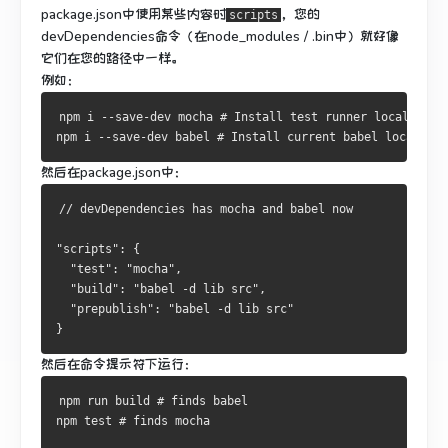
package.json中
使用某些内容时
，您的
scripts
devDependencies命令（在node_modules / .bin中）就好像
它们在您的路径中一样。
例如：
npm i --save-dev mocha # Install test runner locally
npm i --save-dev babel # Install current babel locally
然后在package.json中：
// devDependencies has mocha and babel now
"scripts": {
  "test": "mocha",
  "build": "babel -d lib src",
  "prepublish": "babel -d lib src"
}
然后在命令提示符下运行：
npm run build # finds babel
npm test # finds mocha