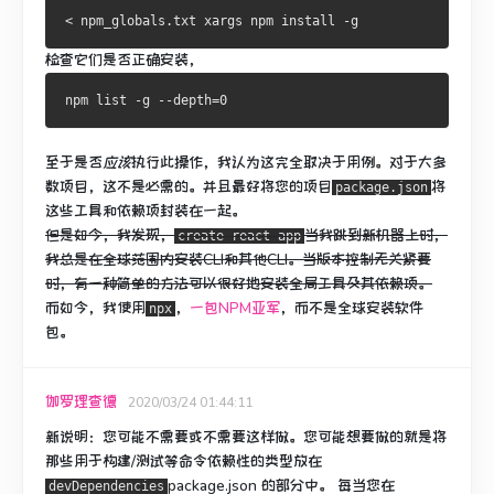
检查它们是否正确安装，
至于是否
应该
执行此操作，我认为这完全取决于用例。
对于大多
数项目，这不是必需的。
并且最好将您的项目
将
package.json
这些工具和依赖项封装在一起。
但是如今，我发现，
当我跳到新机器上时
，
create-react-app
我总是
在全球范围内
安装
CLI和其他CLI。
当版本控制无关紧要
时，有一种简单的方法可以很好地安装全局工具及其依赖项。
而如今，我使用
，
一包NPM亚军
，而不是全球安装软件
npx
包。
伽罗理查德
2020/03/24 01:44:11
新说明：
您可能不需要或不需要这样做。
您可能想要做的就是将
那些用于构建/测试等命令依赖性的类型放在
package.json
的
部分中。
每当您在
devDependencies