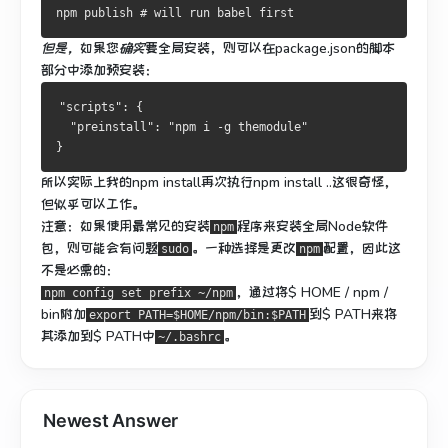
npm publish # will run babel first
但是，
如果您
确实
要全局安装，则可以在package.json的脚本
部分中添加预安装：
"scripts": {
  "preinstall": "npm i -g themodule"
}
所以实际上我的npm install再次执行npm install ..这很奇怪，
但似乎可以工作。
注意：
如果使用最常见的安装
程序来安装全局Node软件
npm
包，
则可能会有问题
。
一种选择是更改
配置，因此这
sudo
npm
不是必需的：
，通过将$ HOME / npm /
npm config set prefix ~/npm
bin附加
到
$ PATH来将
export PATH=$HOME/npm/bin:$PATH
其添加
到
$ PATH中
。
~/.bashrc
Newest Answer