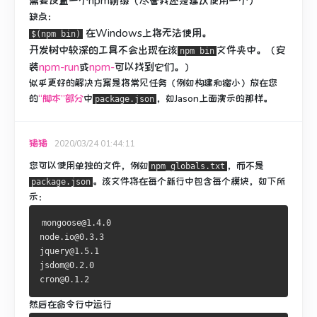
需要设置一个npm前缀（尽管我还是建议使用一个）
缺点：
在Windows上将无法使用。
$(npm bin)
开发树中较深的工具不会出现在该
文件夹中。
（安
npm bin
装
npm-run
或
npm-
可以找到它们。）
似乎
更好的解决方案
是将常见任务（例如构建和缩小）放在您
的
“脚本”部分
中
，如Jason上面演示的那样。
package.json
猪猪
2020/03/24 01:44:11
您可以使用单独的文件，例如
，而不是
npm_globals.txt
。
该文件将在每个新行中包含每个模块，如下所
package.json
示：
mongoose@1.4.0
node.io@0.3.3
jquery@1.5.1
jsdom@0.2.0
cron@0.1.2
然后在命令行中运行