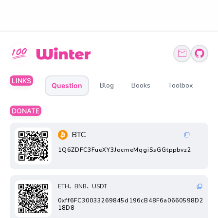
LINKS
Blog
Books
Toolbox
Question
DONATE
BTC
1Q6ZDFC3FueXY3JocmeMqgiSsGGtppbvz2
ETH、BNB、USDT
0xff6FC30033269845d196cB48F6a0660598D2
18D8