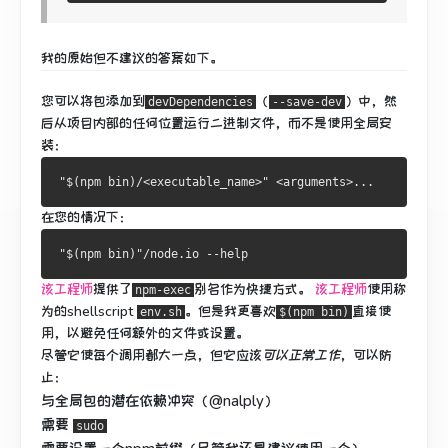
我的原始但
不建议的
答案如下。
您可以将包添加到
（
）中，然
devDependencies
--save-dev
后从项目内部的任何位置运行二进制文件，
而不是使用全局安
装
：
在您的情况下：
该工程师
提供了
别名作为快捷方式。
该工程师
使用称
npm-exec
为的shellscript
。
但是我更喜欢
直接
使
env.sh
$(npm bin)
用
，以避免任何额外的文件或设置。
尽管它使每个调用都大一点，但它应该
可以正常工作
，可以防
止：
与全局包的潜在依赖冲突（@nalply）
需要
sudo