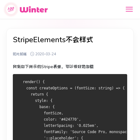
StripeElements不会样式
阳光前端
2020-03-24
我有如下所示的Stripe表单，可以很好地加载
  render() {
    const createOptions = (fontSize: string) => {
      return {
        style: {
          base: {
            fontSize,
            color: '#424770',
            letterSpacing: '0.025em',
            fontFamily: 'Source Code Pro, monospace',
            '::placeholder': {