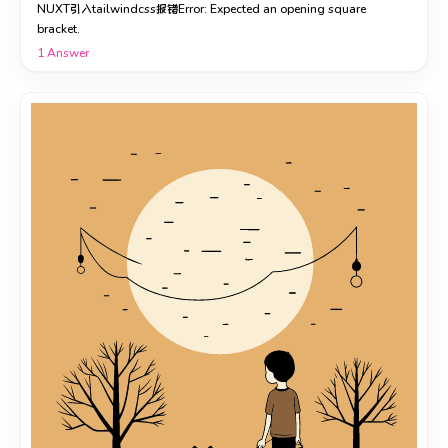
NUXT引入tailwindcss报错Error: Expected an opening square
bracket.
1
Answer