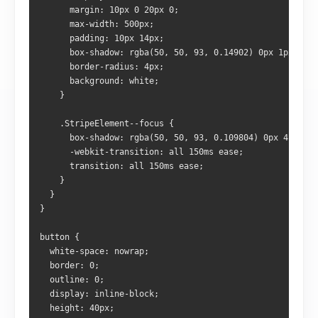
      margin: 10px 0 20px 0;
      max-width: 500px;
      padding: 10px 14px;
      box-shadow: rgba(50, 50, 93, 0.14902) 0px 1px 3px,
      border-radius: 4px;
      background: white;
    }
    .StripeElement--focus {
      box-shadow: rgba(50, 50, 93, 0.109804) 0px 4px 6p
      -webkit-transition: all 150ms ease;
      transition: all 150ms ease;
    }
  }
}
button {
  white-space: nowrap;
  border: 0;
  outline: 0;
  display: inline-block;
  height: 40px;