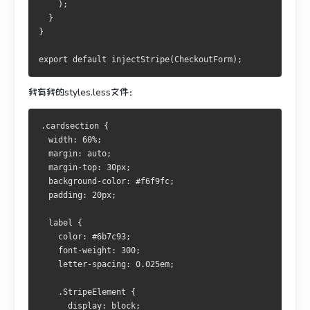
    );
  }
}
export default injectStripe(CheckoutForm);
我有我的styles.less文件：
.cardsection {
  width: 60%;
  margin: auto;
  margin-top: 30px;
  background-color: #f6f9fc;
  padding: 20px;
  label {
    color: #6b7c93;
    font-weight: 300;
    letter-spacing: 0.025em;
    .StripeElement {
      display: block;