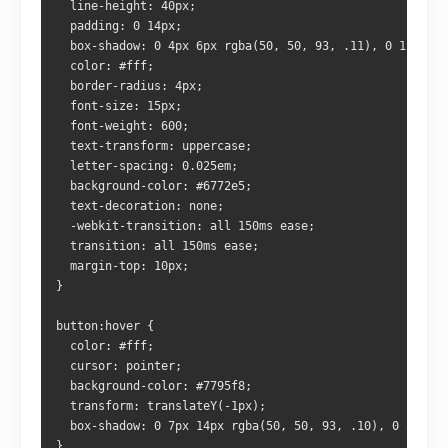
  line-height: 40px;
  padding: 0 14px;
  box-shadow: 0 4px 6px rgba(50, 50, 93, .11), 0 1px 3px
  color: #fff;
  border-radius: 4px;
  font-size: 15px;
  font-weight: 600;
  text-transform: uppercase;
  letter-spacing: 0.025em;
  background-color: #6772e5;
  text-decoration: none;
  -webkit-transition: all 150ms ease;
  transition: all 150ms ease;
  margin-top: 10px;
}
button:hover {
  color: #fff;
  cursor: pointer;
  background-color: #7795f8;
  transform: translateY(-1px);
  box-shadow: 0 7px 14px rgba(50, 50, 93, .10), 0 3px 6p
}