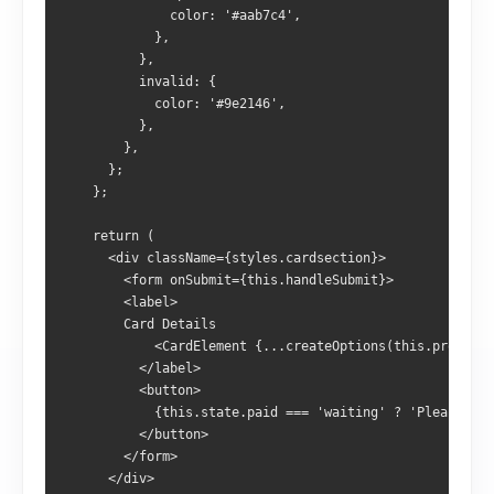
              color: '#aab7c4',
            },
          },
          invalid: {
            color: '#9e2146',
          },
        },
      };
    };
    return (
      <div className={styles.cardsection}>
        <form onSubmit={this.handleSubmit}>
        <label>
        Card Details
            <CardElement {...createOptions(this.props.fo
          </label>
          <button>
            {this.state.paid === 'waiting' ? 'Please wai
          </button>
        </form>
      </div>