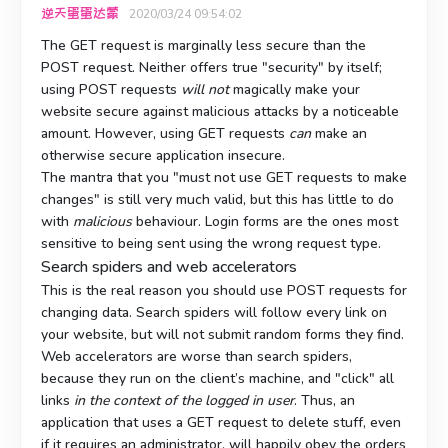
逆天蛋蛋达蒙
2020/03/24 09:54:02
The GET request is marginally less secure than the
POST request. Neither offers true "security" by itself;
using POST requests
will not
magically make your
website secure against malicious attacks by a noticeable
amount. However, using GET requests
can
make an
otherwise secure application insecure.
The mantra that you "must not use GET requests to make
changes" is still very much valid, but this has little to do
with
malicious
behaviour. Login forms are the ones most
sensitive to being sent using the wrong request type.
Search spiders and web accelerators
This is the real reason you should use POST requests for
changing data. Search spiders will follow every link on
your website, but will not submit random forms they find.
Web accelerators are worse than search spiders,
because they run on the client’s machine, and "click" all
links
in the context of the logged in user
. Thus, an
application that uses a GET request to delete stuff, even
if it requires an administrator, will happily obey the orders