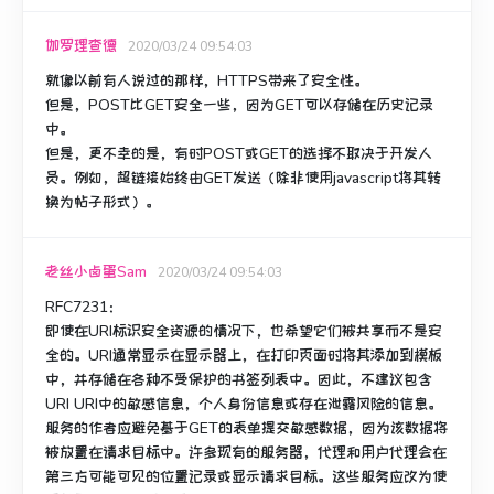
伽罗理查德
2020/03/24 09:54:03
就像以前有人说过的那样，HTTPS带来了安全性。
但是，POST比GET安全一些，因为GET可以存储在历史记录
中。
但是，更不幸的是，有时POST或GET的选择不取决于开发人
员。
例如，超链接始终由GET发送（除非使用javascript将其转
换为帖子形式）。
老丝小卤蛋Sam
2020/03/24 09:54:03
RFC7231：
即使在URI标识安全资源的情况下，也希望它们被共享而不是安
全的。URI通常显示在显示器上，在打印页面时将其添加到模板
中，并存储在各种不受保护的书签列表中。因此，不建议包含
URI URI中的敏感信息，个人身份信息或存在泄露风险的信息。
服务的作者应避免基于GET的表单提交敏感数据，因为该数据将
被放置在请求目标中。
许多现有的服务器，代理和用户代理会在
第三方可能可见的位置记录或显示请求目标。
这些服务应改为使