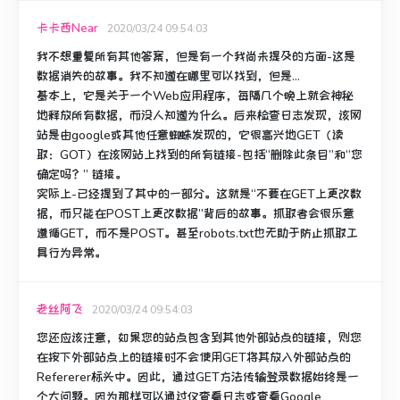
卡卡西Near
2020/03/24 09:54:03
我不想重复所有其他答案，但是有一个我尚未提及的方面-这是
数据消失的故事。
我不知道在哪里可以找到，但是...
基本上，它是关于一个Web应用程序，每隔几个晚上就会神秘
地释放所有数据，而没人知道为什么。
后来检查日志发现，该网
站是由google或其他任意蜘蛛发现的，它很高兴地GET（读
取：GOT）在该网站上找到的所有链接-包括“删除此条目”和“您
确定吗？”
链接。
实际上-已经提到了其中的一部分。
这就是“不要在GET上更改数
据，而只能在POST上更改数据”背后的故事。
抓取者会很乐意
遵循GET，而不是POST。
甚至robots.txt也无助于防止抓取工
具行为异常。
老丝阿飞
2020/03/24 09:54:03
您还应该注意，如果您的站点包含到其他外部站点的链接，则您
在按下外部站点上的链接时不会使用GET将其放入外部站点的
Refererer标头中。
因此，通过GET方法传输登录数据始终是一
个大问题。
因为那样可以通过仅查看日志或查看Google