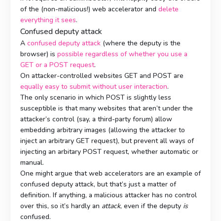
of the (non-malicious!) web accelerator and
delete
everything it sees
.
Confused deputy attack
A
confused deputy attack
(where the deputy is the
browser) is
possible regardless of whether you use a
GET or a POST request
.
On attacker-controlled websites GET and POST are
equally easy to submit
without user interaction
.
The only scenario in which POST is slightly less
susceptible is that many websites that aren’t under the
attacker’s control (say, a third-party forum) allow
embedding arbitrary images (allowing the attacker to
inject an arbitrary GET request), but prevent all ways of
injecting an arbitary POST request, whether automatic or
manual.
One might argue that web accelerators are an example of
confused deputy attack, but that’s just a matter of
definition. If anything, a malicious attacker has no control
over this, so it’s hardly an
attack
, even if the deputy
is
confused.