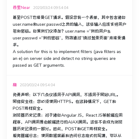
西里Near
2020/03/24 09:54:04
甚至POST也接受GET请求。
假设您有一个表单，其中包含诸如
user.name和user.passwd之类的输入，这些输入应该支持用户
名和密码。
如果我们仅添加？user.name =“我的用户＆
user.passwd =”我的密码“，则将通过“绕过登录页面”来接受请
求。
A solution for this is to implement filters (java filters as
an e) on server side and detect no string queries are
passed as GET arguments.
梅
2020/03/24 09:54:04
免责声明：以下几点仅适用于API调用，不适用于网站URL。
网络安全性
：您必须使用HTTPS。
在这种情况下，GET和
POST同样安全。
浏览器历史记录
：对于诸如Angular JS，React JS等前端应用
程序，API调用是由前端进行的AJAX调用。
这些不会成为浏览
器历史记录的一部分。
因此，POST和GET同样安全。
服务器端日志
：使用数据屏蔽和访问日志格式的写集，可以从