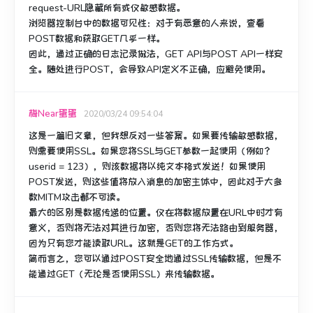
request-URL隐藏所有或仅敏感数据。
浏览器控制台中的数据可见性：
对于有恶意的人来说，查看
POST数据和获取GET几乎一样。
因此，通过正确的日志记录做法，GET API与POST API一样安
全。
随处进行POST，会导致API定义不正确，应避免使用。
梅Near蛋蛋
2020/03/24 09:54:04
这是一篇旧文章，但我想反对一些答案。
如果要传输敏感数据，
则需要使用SSL。
如果您将SSL与GET参数一起使用（例如？
userid = 123），则该数据将以纯文本格式发送！
如果使用
POST发送，则这些值将放入消息的加密主体中，因此对于大多
数MITM攻击都不可读。
最大的区别是数据传递的位置。
仅在将数据放置在URL中时才有
意义，否则将无法对其进行加密，否则您将无法路由到服务器，
因为只有您才能读取URL。
这就是GET的工作方式。
简而言之，您可以通过POST安全地通过SSL传输数据，但是不
能通过GET（无论是否使用SSL）来传输数据。