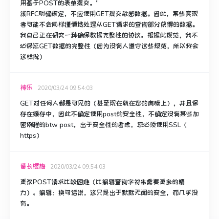
用基于POST的表单提交。”
该RFC明确规定，不应使用GET提交敏感数据。
因此，某些实现
者可能不会同样谨慎地处理从GET请求的查询部分获得的数据。
我自己正在研究一种确保数据完整性的协议。
根据此规范，我不
必保证GET数据的完整性（因为没有人遵守这些规范，所以我会
这样做）
神乐
2020/03/24 09:54:03
GET对任何人都是可见的（甚至现在就在您的肩膀上），并且保
存在缓存中，因此不确定使用post的安全性，不确定没有某些加
密例程的btw post，出于安全性的考虑，您必须使用SSL（
https）
番长樱梅
2020/03/24 09:54:03
更改POST请求比较困难（比编辑查询字符串需要更多的精
力）。
编辑：
换句话说，这只是出于默默无闻的安全，而几乎没
有。