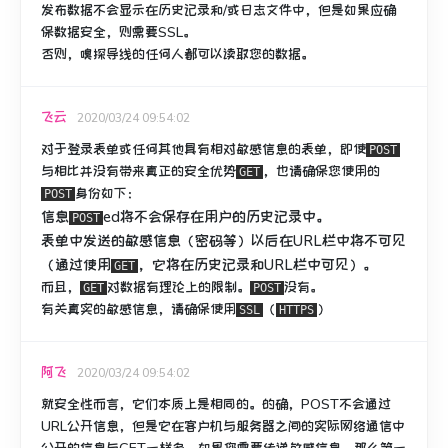
发布数据不会显示在历史记录和/或日志文件中，但是如果应确
保数据安全，则需要SSL。
否则，嗅探导线的任何人都可以读取您的数据。
飞云
2020/03/24 09:54:02
对于登录表单或任何其他具有相对敏感信息的表单，
即使
POST
与相比并没有带来真正的安全优势
，也请确保您使用的
GET
身份如下：
POST
信息
ed将不会保存在用户的历史记录中。
POST
表单中发送的敏感信息（密码等）以后在URL栏中将不可见
（通过使用
，它将在历史记录和URL栏中可见）。
GET
而且，
对数据有理论上的限制。
没有。
GET
POST
有关真实的敏感信息，请确保使用
（
）
SSL
HTTPS
阿飞
2020/03/24 09:54:02
就安全性而言，它们本质上是相同的。
的确，POST不会通过
URL公开信息，但是它在客户机与服务器之间的实际网络通信中