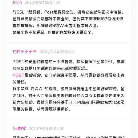
JinJin
2020/03/24 09:54:04
与SSL一起安装，Post是最安全的，因为它在邮件正文中传输。
但是所有这些方法都是不安全的，因为其下面使用的7位协议很
容易被擒纵。
即使通过4级Web应用程序防火墙。
套接字也不能保证...即使它在某些方面更安全。
村村小小十三
2020/03/24 09:54:03
POST的安全性较差的
一个原因
是，
默认情况下记录
GET
，参数
和所有数据几乎都由您的Web服务器记录。
POST
是
相反的
，它几乎普遍
不记录
，从而导致很难发现攻击者
的活动。
我不赞成“它太大”的说法，这也就没有理由不记录
任何东西
，至
少1KB，对于人们发现攻击者在较弱的入口点工作直到它弹出之
前大有帮助。通过启用任何基于HTTP的后门以静默方式传递无
限量的数据，从而实现双重保护。
Gil伽罗
2020/03/24 09:54:03