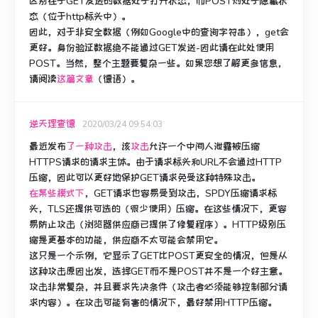
区别在于GET发送的数据处于打开状态，而POST则处于隐藏状
态（位于http标头中）。
因此，对于非安全数据（例如Google中的查询字符串），get会
更好。
身份验证数据绝不能通过GET发送-因此请在此处使用
POST。
当然，整个主题要复杂一些。
如果您想了解更多信息，
请阅读
这篇文章
（德语）。
逆天理查德
2020/03/24 09:54:03
最近
发布
了一种攻击
，该
攻击
允许一个中间人泄露被压缩
HTTPS请求的请求主体。
由于请求标头和URL不会通过HTTP
压缩，因此可以更好地保护GET请求免受这种特殊攻击。
在某些模式下
，GET请求也容易受到攻击，SPDY压缩请求标
头，TLS还提供可选的（很少使用）压缩。
在这些情况下，更容
易防止攻击（浏览器供应商已提供了修复程序）。
HTTP级别压
缩是更基本的功能，供应商不太可能会禁用它。
这只是一个示例，它显示了GET比POST更安全的情况，但是从
这种攻击原因出发，选择GET而不是POST并不是一个好主意。
攻击非常复杂，并且要求先决条件（攻击者必须能够控制部分请
求内容）。
在攻击可能有害的情况下，最好禁用HTTP压缩。