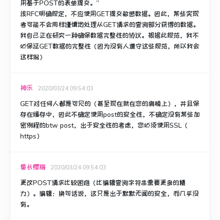
用基于POST的表单提交。”
该RFC明确规定，不应使用GET提交敏感数据。
因此，某些实现
者可能不会同样谨慎地处理从GET请求的查询部分获得的数据。
我自己正在研究一种确保数据完整性的协议。
根据此规范，我不
必保证GET数据的完整性（因为没有人遵守这些规范，所以我会
这样做）
神乐
2020/03/24 09:54:03
GET对任何人都是可见的（甚至现在就在您的肩膀上），并且保
存在缓存中，因此不确定使用post的安全性，不确定没有某些加
密例程的btw post，出于安全性的考虑，您必须使用SSL（
https）
番长樱梅
2020/03/24 09:54:03
更改POST请求比较困难（比编辑查询字符串需要更多的精
力）。
编辑：
换句话说，这只是出于默默无闻的安全，而几乎没
有。