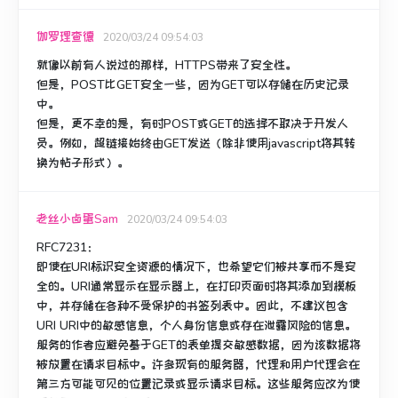
伽罗理查德
2020/03/24 09:54:03
就像以前有人说过的那样，HTTPS带来了安全性。
但是，POST比GET安全一些，因为GET可以存储在历史记录
中。
但是，更不幸的是，有时POST或GET的选择不取决于开发人
员。
例如，超链接始终由GET发送（除非使用javascript将其转
换为帖子形式）。
老丝小卤蛋Sam
2020/03/24 09:54:03
RFC7231：
即使在URI标识安全资源的情况下，也希望它们被共享而不是安
全的。URI通常显示在显示器上，在打印页面时将其添加到模板
中，并存储在各种不受保护的书签列表中。因此，不建议包含
URI URI中的敏感信息，个人身份信息或存在泄露风险的信息。
服务的作者应避免基于GET的表单提交敏感数据，因为该数据将
被放置在请求目标中。
许多现有的服务器，代理和用户代理会在
第三方可能可见的位置记录或显示请求目标。
这些服务应改为使