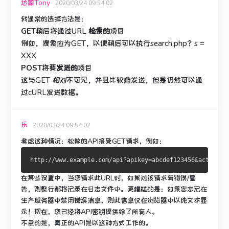
达蒙Tony
2020/03/24 09:54:02
我通常的选择方法是：
GET
稍后将通过URL
检索的
项目
例如，搜索应为GET，以便稍后可以执行search.php？s =
XXX
POST
将要
发送的
项目
这
与GET
相对
不可见，并且比较难发送，但是仍然可以通
过cURL发送数据。
乐
2020/03/24 09:54:02
考虑这种情况：松散的API接受GET请求，例如：
在某些设置中，当您请求此URL时，如果对该请求有错误/警
告，则整行都将记录在日志文件中。
更糟糕的是：如果您忘记在
生产服务器中禁用错误​​消息，则此信息仅在浏览器中以纯文本显
示！
现在，您已经将API密钥提供给了所有人。
不幸的是，真正的API是以这种方式工作的。