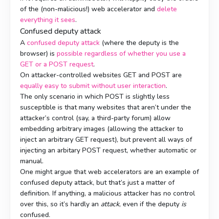
of the (non-malicious!) web accelerator and
delete
everything it sees
.
Confused deputy attack
A
confused deputy attack
(where the deputy is the
browser) is
possible regardless of whether you use a
GET or a POST request
.
On attacker-controlled websites GET and POST are
equally easy to submit
without user interaction
.
The only scenario in which POST is slightly less
susceptible is that many websites that aren’t under the
attacker’s control (say, a third-party forum) allow
embedding arbitrary images (allowing the attacker to
inject an arbitrary GET request), but prevent all ways of
injecting an arbitary POST request, whether automatic or
manual.
One might argue that web accelerators are an example of
confused deputy attack, but that’s just a matter of
definition. If anything, a malicious attacker has no control
over this, so it’s hardly an
attack
, even if the deputy
is
confused.