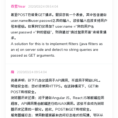
西里Near
2020/03/24 09:54:04
甚至POST也接受GET请求。
假设您有一个表单，其中包含诸如
user.name和user.passwd之类的输入，这些输入应该支持用户
名和密码。
如果我们仅添加？user.name =“我的用户＆
user.passwd =”我的密码“，则将通过“绕过登录页面”来接受请
求。
A solution for this is to implement filters (java filters as
an e) on server side and detect no string queries are
passed as GET arguments.
梅
2020/03/24 09:54:04
免责声明：以下几点仅适用于API调用，不适用于网站URL。
网络安全性
：您必须使用HTTPS。
在这种情况下，GET和
POST同样安全。
浏览器历史记录
：对于诸如Angular JS，React JS等前端应用
程序，API调用是由前端进行的AJAX调用。
这些不会成为浏览
器历史记录的一部分。
因此，POST和GET同样安全。
服务器端日志
：使用数据屏蔽和访问日志格式的写集，可以从