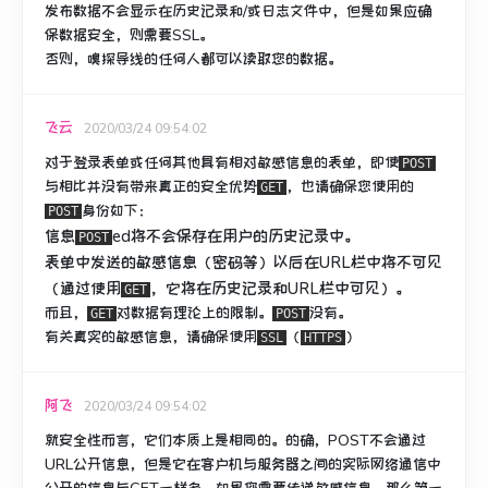
发布数据不会显示在历史记录和/或日志文件中，但是如果应确
保数据安全，则需要SSL。
否则，嗅探导线的任何人都可以读取您的数据。
飞云
2020/03/24 09:54:02
对于登录表单或任何其他具有相对敏感信息的表单，
即使
POST
与相比并没有带来真正的安全优势
，也请确保您使用的
GET
身份如下：
POST
信息
ed将不会保存在用户的历史记录中。
POST
表单中发送的敏感信息（密码等）以后在URL栏中将不可见
（通过使用
，它将在历史记录和URL栏中可见）。
GET
而且，
对数据有理论上的限制。
没有。
GET
POST
有关真实的敏感信息，请确保使用
（
）
SSL
HTTPS
阿飞
2020/03/24 09:54:02
就安全性而言，它们本质上是相同的。
的确，POST不会通过
URL公开信息，但是它在客户机与服务器之间的实际网络通信中