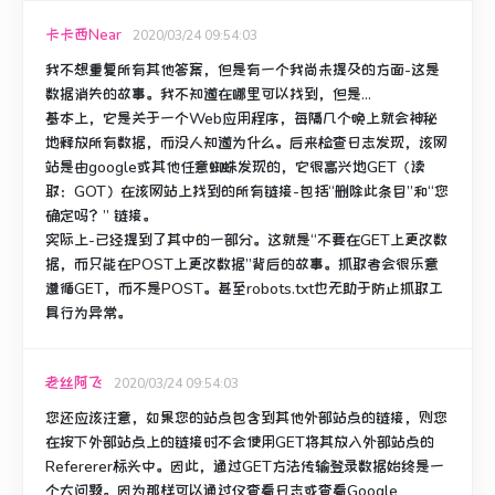
卡卡西Near
2020/03/24 09:54:03
我不想重复所有其他答案，但是有一个我尚未提及的方面-这是
数据消失的故事。
我不知道在哪里可以找到，但是...
基本上，它是关于一个Web应用程序，每隔几个晚上就会神秘
地释放所有数据，而没人知道为什么。
后来检查日志发现，该网
站是由google或其他任意蜘蛛发现的，它很高兴地GET（读
取：GOT）在该网站上找到的所有链接-包括“删除此条目”和“您
确定吗？”
链接。
实际上-已经提到了其中的一部分。
这就是“不要在GET上更改数
据，而只能在POST上更改数据”背后的故事。
抓取者会很乐意
遵循GET，而不是POST。
甚至robots.txt也无助于防止抓取工
具行为异常。
老丝阿飞
2020/03/24 09:54:03
您还应该注意，如果您的站点包含到其他外部站点的链接，则您
在按下外部站点上的链接时不会使用GET将其放入外部站点的
Refererer标头中。
因此，通过GET方法传输登录数据始终是一
个大问题。
因为那样可以通过仅查看日志或查看Google