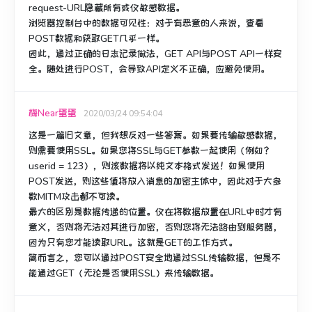
request-URL隐藏所有或仅敏感数据。
浏览器控制台中的数据可见性：
对于有恶意的人来说，查看
POST数据和获取GET几乎一样。
因此，通过正确的日志记录做法，GET API与POST API一样安
全。
随处进行POST，会导致API定义不正确，应避免使用。
梅Near蛋蛋
2020/03/24 09:54:04
这是一篇旧文章，但我想反对一些答案。
如果要传输敏感数据，
则需要使用SSL。
如果您将SSL与GET参数一起使用（例如？
userid = 123），则该数据将以纯文本格式发送！
如果使用
POST发送，则这些值将放入消息的加密主体中，因此对于大多
数MITM攻击都不可读。
最大的区别是数据传递的位置。
仅在将数据放置在URL中时才有
意义，否则将无法对其进行加密，否则您将无法路由到服务器，
因为只有您才能读取URL。
这就是GET的工作方式。
简而言之，您可以通过POST安全地通过SSL传输数据，但是不
能通过GET（无论是否使用SSL）来传输数据。