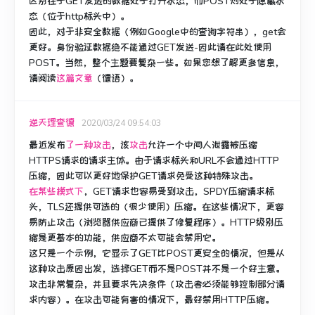
区别在于GET发送的数据处于打开状态，而POST则处于隐藏状
态（位于http标头中）。
因此，对于非安全数据（例如Google中的查询字符串），get会
更好。
身份验证数据绝不能通过GET发送-因此请在此处使用
POST。
当然，整个主题要复杂一些。
如果您想了解更多信息，
请阅读
这篇文章
（德语）。
逆天理查德
2020/03/24 09:54:03
最近
发布
了一种攻击
，该
攻击
允许一个中间人泄露被压缩
HTTPS请求的请求主体。
由于请求标头和URL不会通过HTTP
压缩，因此可以更好地保护GET请求免受这种特殊攻击。
在某些模式下
，GET请求也容易受到攻击，SPDY压缩请求标
头，TLS还提供可选的（很少使用）压缩。
在这些情况下，更容
易防止攻击（浏览器供应商已提供了修复程序）。
HTTP级别压
缩是更基本的功能，供应商不太可能会禁用它。
这只是一个示例，它显示了GET比POST更安全的情况，但是从
这种攻击原因出发，选择GET而不是POST并不是一个好主意。
攻击非常复杂，并且要求先决条件（攻击者必须能够控制部分请
求内容）。
在攻击可能有害的情况下，最好禁用HTTP压缩。