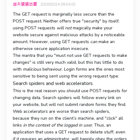
逆天蛋蛋达蒙
2020/03/24 09:54:02
The GET request is marginally less secure than the
POST request. Neither offers true "security" by itself;
using POST requests
will not
magically make your
website secure against malicious attacks by a noticeable
amount. However, using GET requests
can
make an
otherwise secure application insecure.
The mantra that you "must not use GET requests to make
changes" is still very much valid, but this has little to do
with
malicious
behaviour. Login forms are the ones most
sensitive to being sent using the wrong request type.
Search spiders and web accelerators
This is the real reason you should use POST requests for
changing data. Search spiders will follow every link on
your website, but will not submit random forms they find.
Web accelerators are worse than search spiders,
because they run on the client’s machine, and "click" all
links
in the context of the logged in user
. Thus, an
application that uses a GET request to delete stuff, even
if it requires an administrator, will happily obey the orders