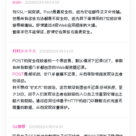
JinJin
2020/03/24 09:54:04
与SSL一起安装，Post是最安全的，因为它在邮件正文中传输。
但是所有这些方法都是不安全的，因为其下面使用的7位协议很
容易被擒纵。
即使通过4级Web应用程序防火墙。
套接字也不能保证...即使它在某些方面更安全。
村村小小十三
2020/03/24 09:54:03
POST的安全性较差的
一个原因
是，
默认情况下记录
GET
，参数
和所有数据几乎都由您的Web服务器记录。
POST
是
相反的
，它几乎普遍
不记录
，从而导致很难发现攻击者
的活动。
我不赞成“它太大”的说法，这也就没有理由不记录
任何东西
，至
少1KB，对于人们发现攻击者在较弱的入口点工作直到它弹出之
前大有帮助。通过启用任何基于HTTP的后门以静默方式传递无
限量的数据，从而实现双重保护。
Gil伽罗
2020/03/24 09:54:03