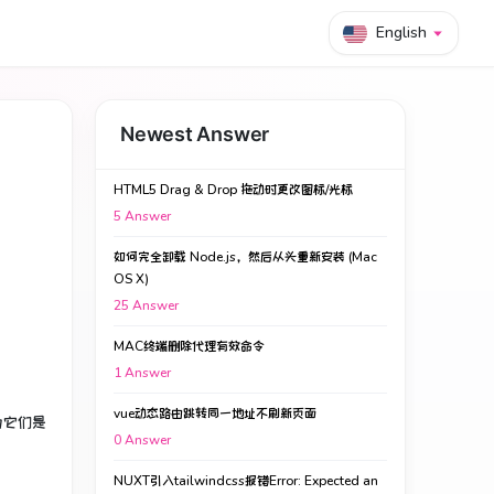
English
Newest Answer
HTML5 Drag & Drop 拖动时更改图标/光标
5
Answer
如何完全卸载 Node.js，然后从头重新安装 (Mac
OS X)
25
Answer
MAC终端删除代理有效命令
1
Answer
vue动态路由跳转同一地址不刷新页面
为它们是
0
Answer
NUXT引入tailwindcss报错Error: Expected an