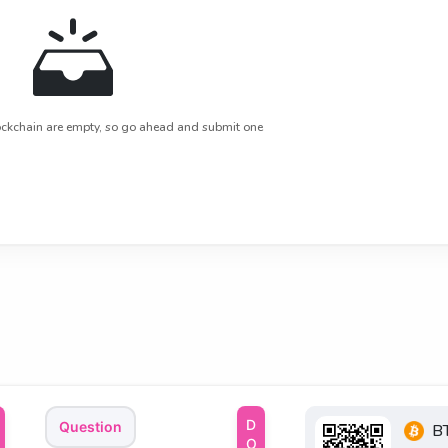
ckchain are empty, so go ahead and submit one
Question
B