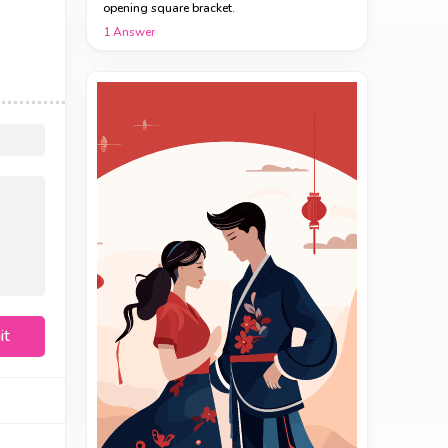
opening square bracket.
1
Answer
it