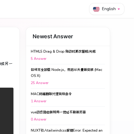
English
Newest Answer
HTML5 Drag & Drop 拖动时更改图标/光标
5
Answer
种或另一
如何完全卸载 Node.js，然后从头重新安装 (Mac
OS X)
25
Answer
MAC终端删除代理有效命令
1
Answer
vue动态路由跳转同一地址不刷新页面
0
Answer
NUXT引入tailwindcss报错Error: Expected an