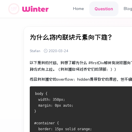
Home
Blo
Question
为什么将内联块元素向下推？
Stafan
2020-03-24
以下是我的代码，我想了解
为什么
#firstDiv被所有浏览器
种方式向上拉。
（我知道如何对齐它们的顶部：））
而且我知道它的overflow：hidden是导致它的原因，但不
body {
  width: 350px;
  margin: 0px auto;
}
#container {
  border: 15px solid orange;