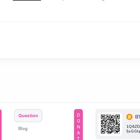
DONATE
Question
B
1Q6ZD
Blog
SsGGt