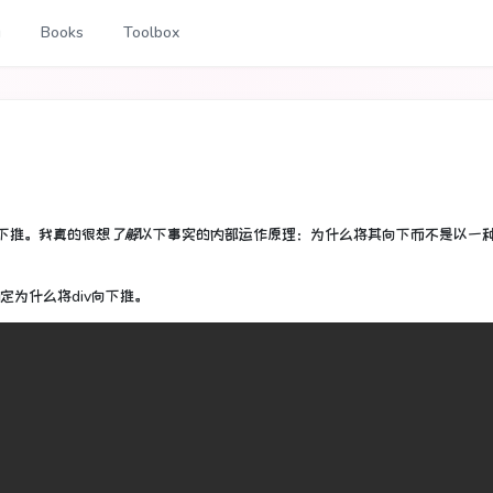
g
Books
Toolbox
向下推。
我真的很想
了解
以下事实的内部运作原理：为什么将其向下而不是以一
确定为什么将div向下推。