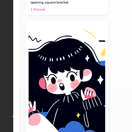
opening square bracket.
1
Answer