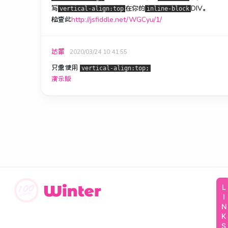
写
在你的
DIV。
vertical-align:top
inline-block
检查此
http://jsfiddle.net/WGCyu/1/
达蒙
2020/03/24 10:41:55
只需使用
vertical-align:top;
演示版
LINKS