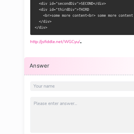
  <div id="secondDiv">SECOND</div>
  <div id="thirdDiv">THIRD
    <br>some more content<br> some more content
  </div>
</div>
http://jsfiddle.net/WGCyu/
。
Answer