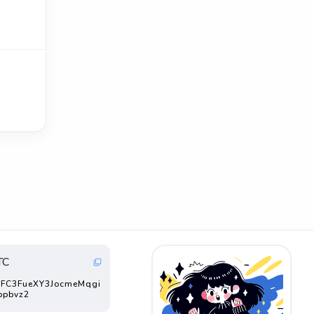
TC
FC3FueXY3JocmeMqgi
ppbvz2