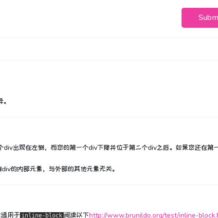
Subm
异。
div出现在左侧，而您的第一个div下降并位于第二个div之后。
如果您还在第一
div的内部元素，与外部的其他元素无关。
也适用于
阅读以下
http://www.brunildo.org/test/inline-block.
inline-block