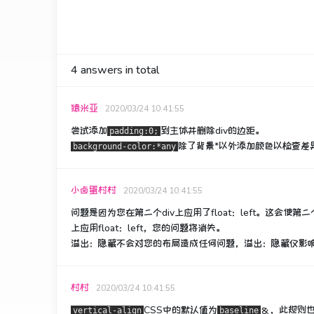
4
answers in total
猿米亚
2020/03/24 10:41:55
尝试添加
到主体并删除div的边距。
padding:0;
除了背景*以外
添加
颜色以检查差
background-color:*any
小卤蛋村村
2020/03/24 10:41:55
问题是因为您在第二个div上应用了float：left。
这会使第二个
上应用float：left，您的问题将消失。
溢出：隐藏不会对您的布局造成任何问题，溢出：隐藏仅影响
村村
2020/03/24 10:41:55
CSS中
的默认值为
＆，此规则
vertical-align
baseline