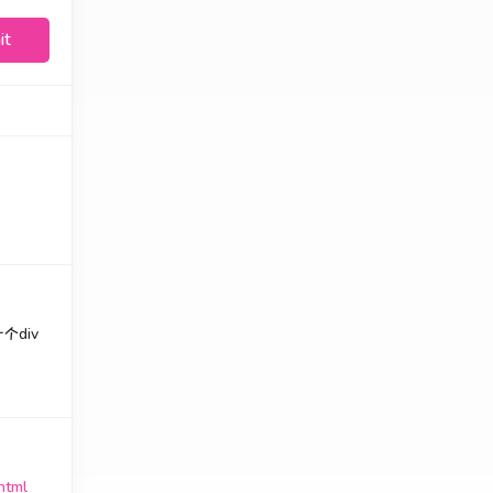
it
个div
html