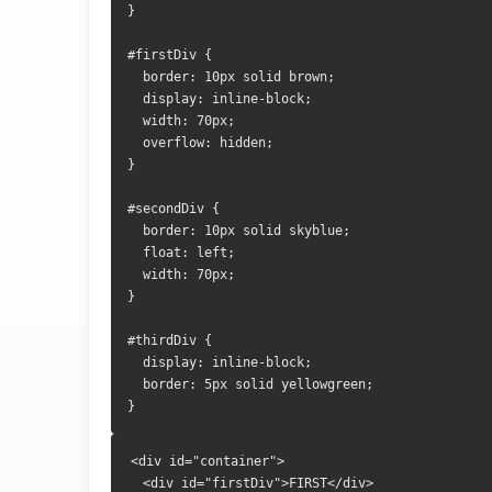
}
#firstDiv {
  border: 10px solid brown;
  display: inline-block;
  width: 70px;
  overflow: hidden;
}
#secondDiv {
  border: 10px solid skyblue;
  float: left;
  width: 70px;
}
#thirdDiv {
  display: inline-block;
  border: 5px solid yellowgreen;
}
<div id="container">
  <div id="firstDiv">FIRST</div>