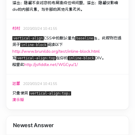
溢出：隐藏不会对您的布局造成任何问题，溢出：隐藏仅影响
div的内部元素，与外部的其他元素无关。
村村
2020/03/24 10:41:55
CSS中
的默认值为
＆，此规则也适
vertical-align
baseline
用于
阅读以下
inline-block
http://www.brunildo.org/test/inline-block.html
写
在你的
DIV。
vertical-align:top
inline-block
检查此
http://jsfiddle.net/WGCyu/1/
达蒙
2020/03/24 10:41:55
只需使用
vertical-align:top;
演示版
Newest Answer