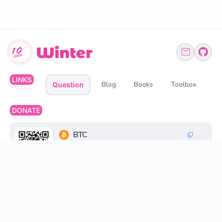
LINKS
Blog
Books
Toolbox
Question
DONATE
BTC
1Q6ZDFC3FueXY3JocmeMqgiSsGGtppbvz2
ETH、BNB、USDT
0xff6FC30033269845d196cB48F6a0660598D2
18D8