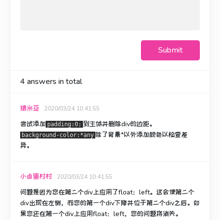
Submit
4
answers in total
猿米亚
2020/03/24 10:41:55
尝试添加
到主体并删除div的边距。
padding:0;
除了背景*以外
添加
颜色以检查差
background-color:*any
异。
小卤蛋村村
2020/03/24 10:41:55
问题是因为您在第二个div上应用了float：left。
这会使第二个
div出现在左侧，而您的第一个div下降并位于第二个div之后。
如
果您还在第一个div上应用float：left，您的问题将消失。