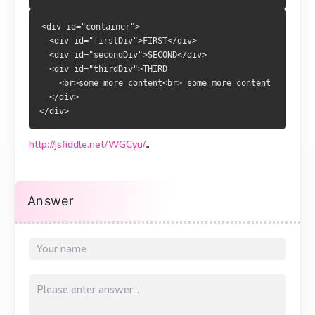
<div id="container">
  <div id="firstDiv">FIRST</div>
  <div id="secondDiv">SECOND</div>
  <div id="thirdDiv">THIRD
    <br>some more content<br> some more content
  </div>
</div>
http://jsfiddle.net/WGCyu/
。
Answer