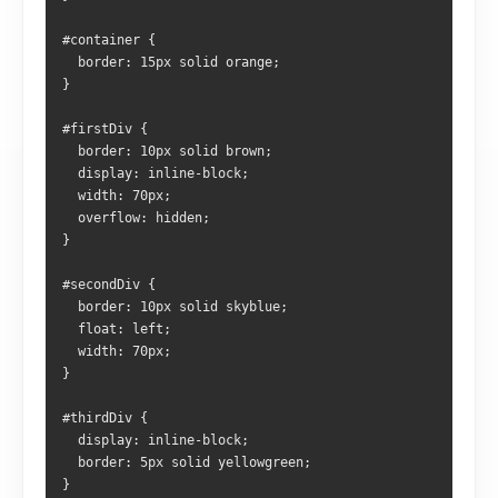
#container {
  border: 15px solid orange;
}
#firstDiv {
  border: 10px solid brown;
  display: inline-block;
  width: 70px;
  overflow: hidden;
}
#secondDiv {
  border: 10px solid skyblue;
  float: left;
  width: 70px;
}
#thirdDiv {
  display: inline-block;
  border: 5px solid yellowgreen;
}