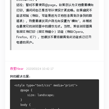
结论：暂时不要使用@page。
如果您认为文档需要横向
打印，请问问自己是否可以使设计更流畅。
如果确实不
能这样做（例如，可能是因为文档包含具有许多列的数
据表），则需要建议用户将方向设置为“横向”，并概述
在最常见的浏览器中的操作方式。
当然，某些浏览器具
有按比例打印（按比例缩小）功能（例如Opera，
Firefox，IE7），但建议不要依赖具有此功能或已打开
电源的用户。
西里Near
2020/03/24 10:42:17
我的解决方案：
<style type="text/css" media="print">
    @page { 
        size: landscape;
    }
    body { 