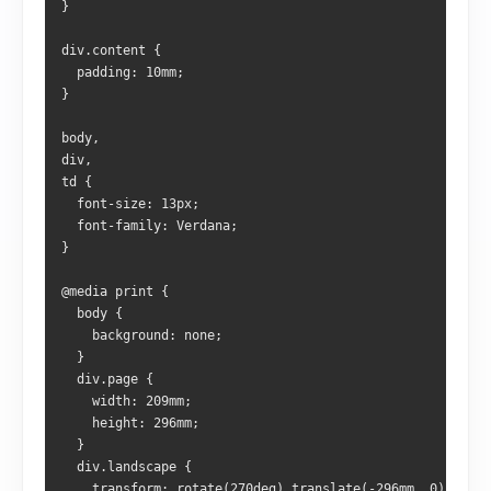
}
div.content {
  padding: 10mm;
}
body,
div,
td {
  font-size: 13px;
  font-family: Verdana;
}
@media print {
  body {
    background: none;
  }
  div.page {
    width: 209mm;
    height: 296mm;
  }
  div.landscape {
    transform: rotate(270deg) translate(-296mm, 0);