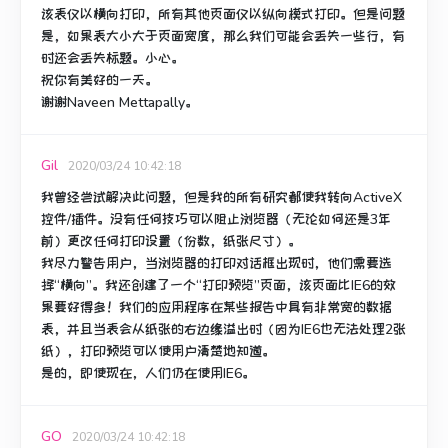
该表仅以横向打印，所有其他页面仅以纵向模式打印。
但是问题
是，如果表大小大于页面宽度，那么我们可能会丢失一些行，有
时还会丢失标题。
小心。
祝你有美好的一天。
谢谢Naveen Mettapally。
Gil
2020/03/24 10:42:18
我曾经尝试解决此问题，但是我的所有研究都使我转向ActiveX
控件/插件。
没有任何技巧可以阻止浏览器（无论如何还是3年
前）更改任何打印设置（份数，纸张尺寸）。
我尽力警告用户，当浏览器的打印对话框出现时，他们需要选
择“横向”。
我还创建了一个“打印预览”页面，该页面比IE6的效
果要好得多！
我们的应用程序在某些报告中具有非常宽的数据
表，并且当表会从纸张的右边缘溢出时（因为IE6也无法处理2张
纸），打印预览可以使用户清楚地知道。
是的，即使现在，人们仍在使用IE6。
GO
2020/03/24 10:42:18