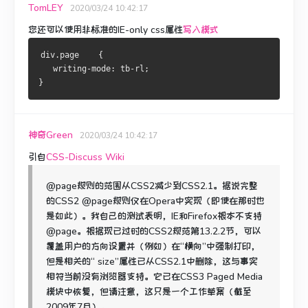
TomLEY
2020/03/24 10:42:17
您还可以使用非标准的IE-only css属性
写入模式
div.page    { 
   writing-mode: tb-rl;
}
神奇Green
2020/03/24 10:42:17
引自
CSS-Discuss Wiki
@page规则的范围从CSS2减少到CSS2.1。
据说完整
的CSS2 @page规则仅在Opera中实现（即使在那时也
是如此）。
我自己的测试表明，IE和Firefox根本不支持
@page。
根据现已过时的CSS2规范第13.2.2节，可以
覆盖用户的方向设置并（例如）在“横向”中强制打印，
但是相关的“ size”属性已从CSS2.1中删除，这与事实
相符当前没有浏览器支持。
它已在CSS3 Paged Media
模块中恢复，但请注意，这只是一个工作草案（截至
2009年7月）。