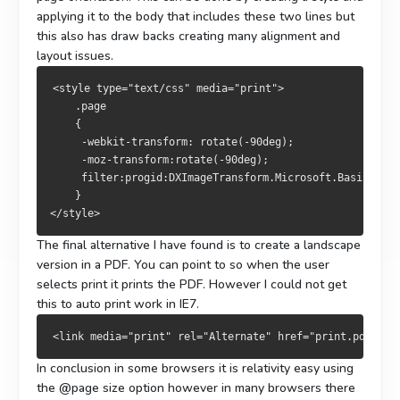
applying it to the body that includes these two lines but
this also has draw backs creating many alignment and
layout issues.
<style type="text/css" media="print">
    .page
    {
     -webkit-transform: rotate(-90deg); 
     -moz-transform:rotate(-90deg);
     filter:progid:DXImageTransform.Microsoft.BasicImage
    }
</style>
The final alternative I have found is to create a landscape
version in a PDF. You can point to so when the user
selects print it prints the PDF. However I could not get
this to auto print work in IE7.
In conclusion in some browsers it is relativity easy using
the @page size option however in many browsers there