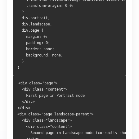
    transform-origin: 0 0;
  }
  div.portrait,
  div.landscape,
  div.page {
    margin: 0;
    padding: 0;
    border: none;
    background: none;
  }
}
<div class="page">
  <div class="content">
    First page in Portrait mode
  </div>
</div>
<div class="page landscape-parent">
  <div class="landscape">
    <div class="content">
      Second page in Landscape mode (correctly shows ho