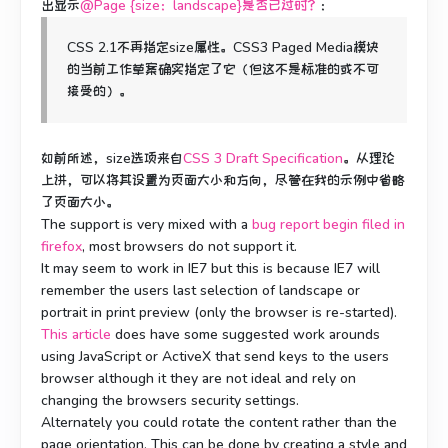
出显示
@Page {size：landscape}是否已过时？
：
CSS 2.1不再指定size属性。
CSS3 Paged Media模块
的当前工作草案确实指定了它（但这不是标准的或不可
接受的）。
如前所述，size选项来自
CSS 3 Draft Specification
。
从理论
上讲，可以将其设置为页面大小和方向，尽管在我的示例中省略
了页面大小。
The support is very mixed with a
bug report begin filed in
firefox
, most browsers do not support it.
It may seem to work in IE7 but this is because IE7 will
remember the users last selection of landscape or
portrait in print preview (only the browser is re-started).
This article
does have some suggested work arounds
using JavaScript or ActiveX that send keys to the users
browser although it they are not ideal and rely on
changing the browsers security settings.
Alternately you could rotate the content rather than the
page orientation. This can be done by creating a style and