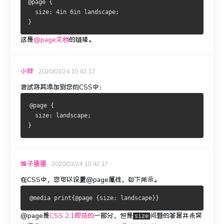
@page {
  size: 4in 6in landscape;
}
这是
@page文档
的链接
。
小胖
2020/03/24 10:42:17
尝试将其添加到您的CSS中：
@page {
  size: landscape;
}
猴子蛋蛋
2020/03/24 10:42:17
在CSS中，您可以设置@page属性，如下所示。
@page是
CSS 2.1规范的
一部分，
但是
问题的答案并未突
size