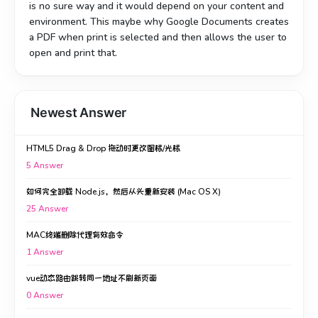
is no sure way and it would depend on your content and
environment. This maybe why Google Documents creates
a PDF when print is selected and then allows the user to
open and print that.
Newest Answer
HTML5 Drag & Drop 拖动时更改图标/光标
5
Answer
如何完全卸载 Node.js，然后从头重新安装 (Mac OS X)
25
Answer
MAC终端删除代理有效命令
1
Answer
vue动态路由跳转同一地址不刷新页面
0
Answer