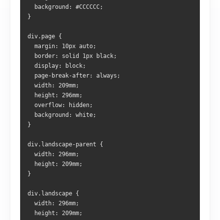
  background: #CCCCCC;
}
div.page {
  margin: 10px auto;
  border: solid 1px black;
  display: block;
  page-break-after: always;
  width: 209mm;
  height: 296mm;
  overflow: hidden;
  background: white;
}
div.landscape-parent {
  width: 296mm;
  height: 209mm;
}
div.landscape {
  width: 296mm;
  height: 209mm;