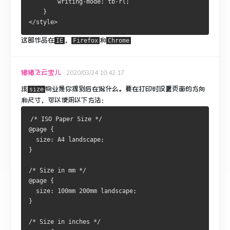
        writing-mode: tb-rl;
    }
</style>
这部作品在
，
和
IE
Firefox
Chrome
猪猪飞云宝儿
2020/03/24 10:42:17
该
物业是你提到后在做什么。
要在打印时设置页面的方向
size
和尺寸，可以使用以下方法：
/* ISO Paper Size */
@page {
  size: A4 landscape;
}
/* Size in mm */    
@page {
  size: 100mm 200mm landscape;
}
/* Size in inches */    