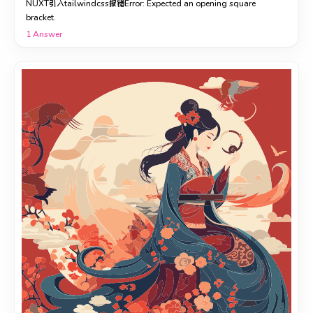
NUXT引入tailwindcss报错Error: Expected an opening square
bracket.
1
Answer