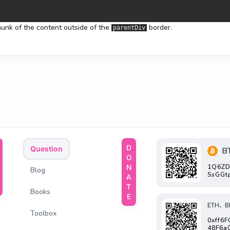
hunk of the content outside of the
border.
parentDiv
DONATE
Question
B
1Q6ZD
Blog
SsGGt
Books
ETH、B
Toolbox
0xff6
48F6a