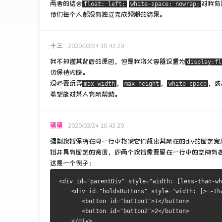
两者的结合
对我有
float: left;
white-space: nowrap;
他们每个人都没有独立完成预期的结果。
十三
2020/03/24 10:43:29
我不知道其背后的原因，但是我将父容器设置为
display:fl
仍保持内联。
没必要玩弄
，
，
，或
max-width
max-height
white-space
希望能对某人有所帮助。
蛋蛋
2020/03/24 10:43:29
强制按钮保持在同一行中将使它们超出其所在的div的固定宽度
钮并具有固定的宽度，即两个按钮需要留在一行中的空间有
这是一个例子：
<div id="parentDiv" style="width: [less-than-wh
    <div id="holdsButtons" style="width: [>=-th
       <button id="button1">1</button>
       <button id="button2">2</button>
    </div>