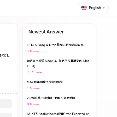
English
Newest Answer
HTML5 Drag & Drop 拖动时更改图标/光标
5
Answer
其相邻。
如何完全卸载 Node.js，然后从头重新安装 (Mac
OS X)
25
Answer
MAC终端删除代理有效命令
1
Answer
vue动态路由跳转同一地址不刷新页面
0
Answer
NUXT引入tailwindcss报错Error: Expected an