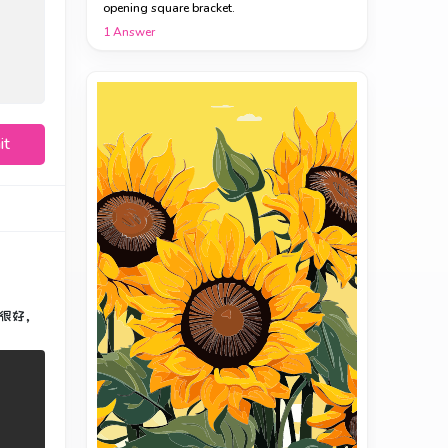
opening square bracket.
1
Answer
it
很好，