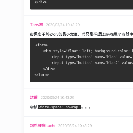
</div>
Tony凯
2020/03/24 10:43:29
如果您不关心div的最小宽度，而只是不想让div在整个容器
<form>
    <div style="float: left; background-color: 
        <input type="button" name="blah" value=
        <input type="button" name="blah2" value
    </div>
</form>
达蒙
2020/03/24 10:43:29
尝试
。
。
。
white-space: nowrap;
路易神奇Itachi
2020/03/24 10:43:29