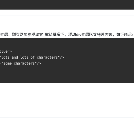
中扩展，则可以向左浮动它-默认情况下，浮动div扩展以支持其内容，如下所示
blue">
"lots and lots of characters"/>
="some characters"/>