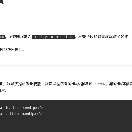
用。
，子容器设置为
，尽管子代的总宽度超过了父代，
ex
display:inline-block
其他任何东西。
。如果您对此表示满意，则可以在已有的div内创建另一个div。
新的div将依
多大。
at-buttons-need]px;">
an-buttons-need]px;">