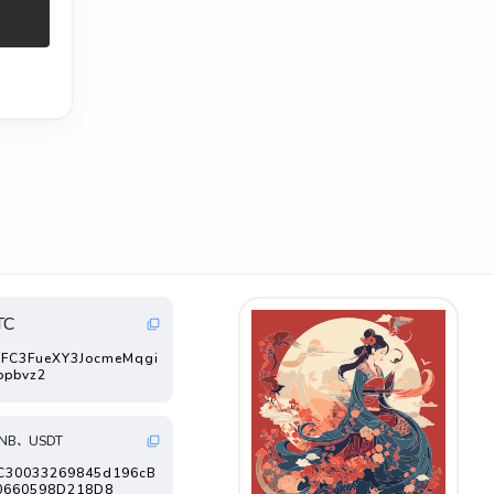
TC
FC3FueXY3JocmeMqgi
ppbvz2
NB、USDT
FC30033269845d196cB
0660598D218D8