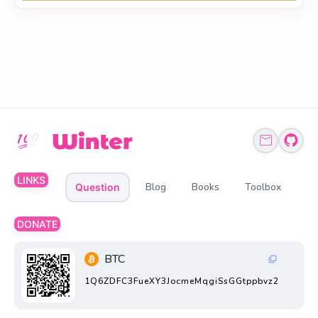
LINKS
Blog
Books
Toolbox
Question
DONATE
BTC
1Q6ZDFC3FueXY3JocmeMqgiSsGGtppbvz2