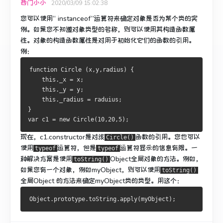
西门小小
2020/03/09 15:02:38
您可以使用“ instanceof”运算符来确定对象是否为某个类的实
例。
如果您不知道对象类型的名称，则可以使用其构造函数属
性。
对象的构造函数属性是对用于初始化它们的函数的引用。
例：
function Circle (x,y,radius) {
    this._x = x;
    this._y = y;
    this._radius = raduius;
}
var c1 = new Circle(10,20,5);
现在，c1.constructor是对该
函数
的引用
。
您也可以
Circle()
使用
运算符，但是
运算符显示的信息有限。
一
typeof
typeof
种解决方案是使用
Object全局对象
的
方法。
例如，
toString()
如果您有一个对象，例如myObject，则可以使用
toString()
全局Object
的
方法来确定myObject类的类型。
用这个：