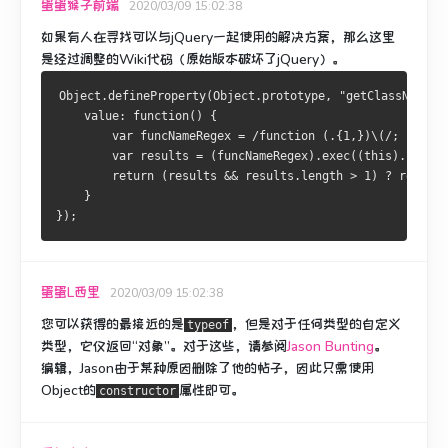
蛋蛋猴子前端
2020/03/09 15:02:38
如果有人在寻找可以与jQuery一起使用的解决方案，那么这里
是经过调整的Wiki代码（原始版本破坏了jQuery）。
Object.defineProperty(Object.prototype, "getClassName",
    value: function() {
        var funcNameRegex = /function (.{1,})\(/;
        var results = (funcNameRegex).exec((this).constr
        return (results && results.length > 1) ? results
    }
});
蛋蛋L西里
2020/03/09 15:02:38
您可以获得的最接近的是
，但是对于任何类型的自定义
typeof
类型，它仅返回“对象”。
对于这些，请参阅
Jason Bunting
。
编辑，Jason由于某种原因删除了他的帖子，因此只需使用
Object的
属性即可。
constructor