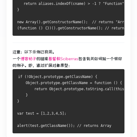
   return aliases.indexOf(cname) > -1 ? "Function" : cna
}
new Array().getConstructorName();  // returns "Array"
(function () {})().getConstructorName(); // returns "Fun
注意：
以下示例已弃用。
一个
博客帖子
的链接
基督教Sciberras
包含有关如何做一个很好
的例子。
即，通过扩展对象原型：
if (!Object.prototype.getClassName) {
    Object.prototype.getClassName = function () {
        return Object.prototype.toString.call(this).mat
    }
}
var test = [1,2,3,4,5];
alert(test.getClassName()); // returns Array