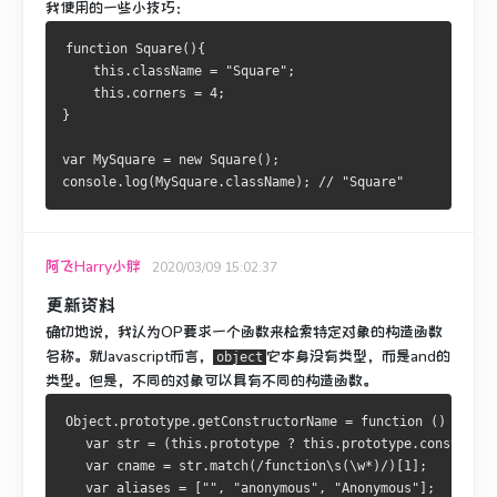
我使用的一些小技巧：
function Square(){
    this.className = "Square";
    this.corners = 4;
}
var MySquare = new Square();
console.log(MySquare.className); // "Square"
阿飞Harry小胖
2020/03/09 15:02:37
更新资料
确切地说，我认为OP要求一个函数来检索特定对象的构造函数
名称。
就Javascript而言，
它本身没有类型，而是
and
的
object
类型
。
但是，不同的对象可以具有不同的
构造函数
。
Object.prototype.getConstructorName = function () {
   var str = (this.prototype ? this.prototype.constructo
   var cname = str.match(/function\s(\w*)/)[1];
   var aliases = ["", "anonymous", "Anonymous"];