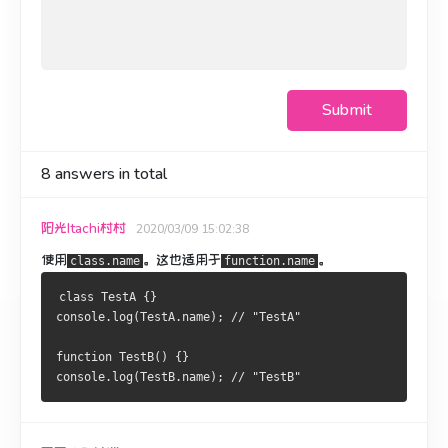
Submit
8
answers in total
阳光Itachi村村
2020/03/09 15:02:38
使用
。
这也适用于
。
class.name
function.name
class TestA {}
console.log(TestA.name); // "TestA"
function TestB() {}
console.log(TestB.name); // "TestB"