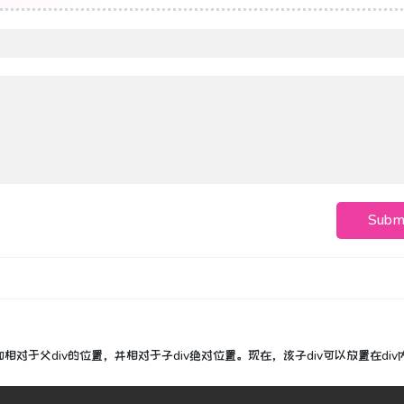
Subm
加相对于父div的位置，并相对于子div绝对位置。现在，该子div可以放置在di