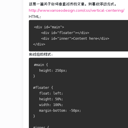
这是一篇关于如何垂直对齐的文章。我喜欢浮动方式。
http://www.vanseodesign.com/css/vertical-centering/
HTML：
<div id="main">
    <div id="floater"></div>
    <div id="inner">Content here</div>
</div>
和对应的样式：
#main {
   height: 250px;
}
#floater {
   float: left;
   height: 50%;
   width: 100%;
   margin-bottom: -50px;
}
#inner {