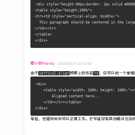
<div style="height:80px;border: 1px solid #0000
<table style="height:100%">
<tr><td style="vertical-align: middle;">
  This paragraph should be centered in the larg
</td></tr>
</table>
</div>
樱小胖Mandy
2020/03/24 10:51:56
由于
预期上的作品
，你可以把一个单细
vertical-align
td
<div>
    <table style="width: 100%; height: 100%;"><
        Aligned content here...
    </td></tr></table>
</div>
笨拙，但据我所知可以正常工作。
它可能没有其他解决方法