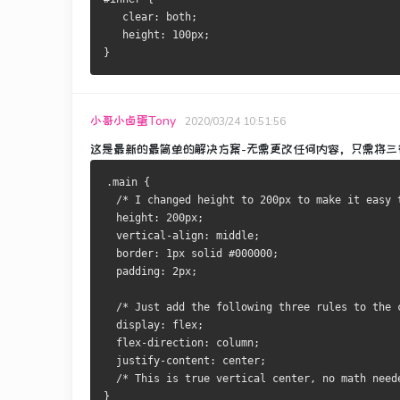
   clear: both;
   height: 100px;
}
小哥小卤蛋Tony
2020/03/24 10:51:56
这是最新的最简单的解决方案-无需更改任何内容，只需将三行
.main {
  /* I changed height to 200px to make it easy 
  height: 200px;
  vertical-align: middle;
  border: 1px solid #000000;
  padding: 2px;
  /* Just add the following three rules to the 
  display: flex;
  flex-direction: column;
  justify-content: center;
  /* This is true vertical center, no math need
}