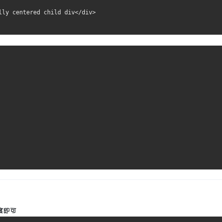
lly centered child div</div>
度即可