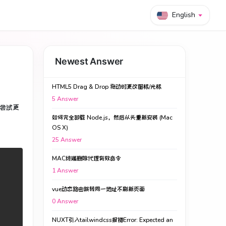
English
Newest Answer
HTML5 Drag & Drop 拖动时更改图标/光标
5
Answer
尝试更
如何完全卸载 Node.js，然后从头重新安装 (Mac
OS X)
25
Answer
MAC终端删除代理有效命令
1
Answer
vue动态路由跳转同一地址不刷新页面
0
Answer
NUXT引入tailwindcss报错Error: Expected an