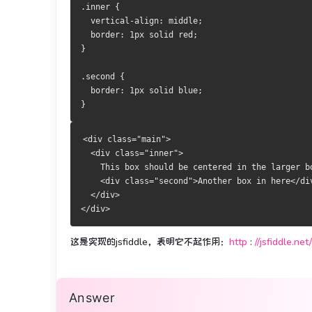
.inner {
  vertical-align: middle;
  border: 1px solid red;    
}
.second {
  border: 1px solid blue; 
}
<div class="main">
  <div class="inner">
    This box should be centered in the larger b
    <div class="second">Another box in here</di
  </div>
</div>
这是实现的jsfiddle，表明它不起作用：
http
:
//jsfiddle.n
Answer