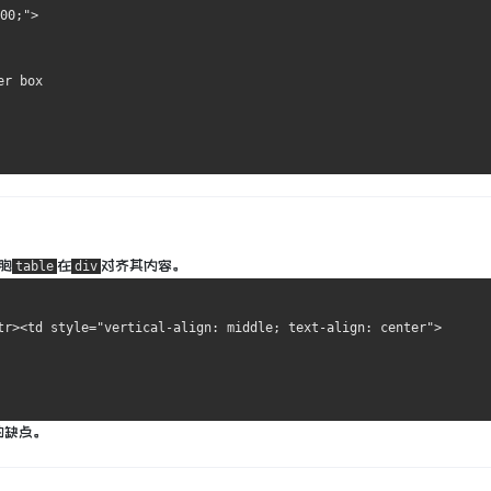
00;">
er box
胞
在
对齐其内容。
table
div
tr><td style="vertical-align: middle; text-align: center">
的缺点。