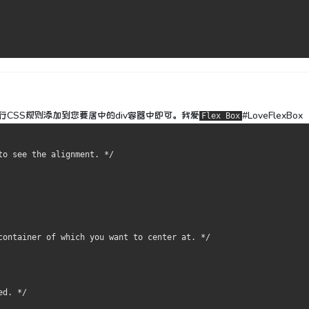
CSS规则添加到您要居中的div容器中即可。
我爱
#LoveFlexBox
Flex Box
to see the alignment. */
container of which you want to center at. */
ed. */