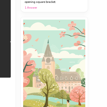
opening square bracket.
1
Answer