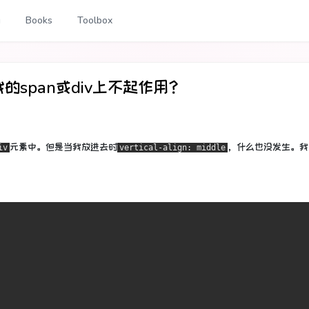
g
Books
Toolbox
e在我的span或div上不起作用？
元素中。
但是当我放进去时
，什么也没发生。
我
iv
vertical-align: middle