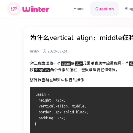
Home
Blo
Question
为什么vertical-align：middl
猪猪A
2020-03-24
我正在尝试将一个
或
元素
垂直居中
放置在另一个
span
div
d
改
两个元素
的
属性，但似乎没有任何效果。
display
这是我当前在网页中执行的操作：
.main {
  height: 72px;
  vertical-align: middle;
  border: 1px solid black;
  padding: 2px;
}