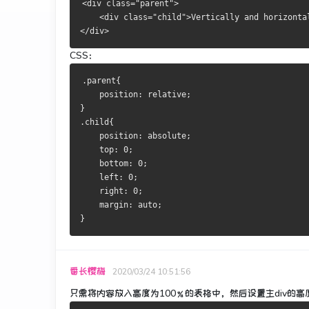
<div class="parent">
    <div class="child">Vertically and horizonta
</div>
CSS：
.parent{
    position: relative;
}
.child{
    position: absolute;
    top: 0;
    bottom: 0;
    left: 0;
    right: 0;
    margin: auto;
}
番长樱梅
2020/03/24 10:51:56
只需将内容放入高度为100％的表格中，然后设置主div的高